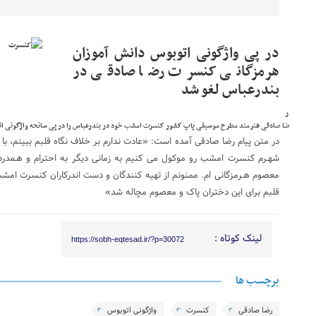
در پی واژگونی اتوبوس دانش آموزان
هرمزگانی کنسرت رضا صادقی در
بندرعباس لغو شد
ر
ضا صادقی هنرمند مطرح موسیقی پاپ کشور کنسرت امشب خود در بندرعباس را در پی سانحه واژگونی اتو
در متن پیام رضا صادقی آمده است: «عادت ندارم بر خلاف نگاه قلبم ببینم، با تم
شهـرم کنسرت امشب رو موکول می کنیم به زمانی دیگر به احترام و هـمدردی
معصوم هـرمزگانی ام. ممنونم از تهیه کنندگان و دست اندرکاران کنسرت امشب
قلبم برای این دختران پاک و معصوم مچاله شد»
لینک کوتاه :
https://sobh-eqtesad.ir/?p=30072
برچسب ها
رضا صادقی
کنسرت
واژگونی اتوبوس