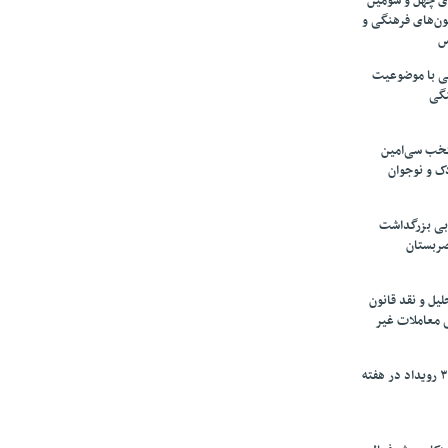
های چهل و سومین
ون‌های فرهنگی و
س
لمی با موضوعیت
نگی
تخب سی‌امین
ک و نوجوان
بی بزرگداشت
صربستان
یل و نقد قانون
ی معاملات غیر
برگزاری بیش از ۳۰۰ رویداد در هفته