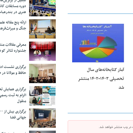
تجلیل از بر‌ترین‌
دوره مسابقات کان
هنری در بندرعبا
ارائه پنج مقاله ع
جنگ و میراث‌فره
23 فوریه 2026
معرفی مقالات من
جشنواره تئاتر کود
برگزاری نشست اد
آمار کتابخانه‌های سال
حافظ و مولانا در 
تحصیلی ۱۴۰۳-۱۴۰۲ منتشر
شد
برگزاری همایش تحل
الزام به ثبت رسم
منقول
جهانی فضا
 در وب منتشر خواهد شد.