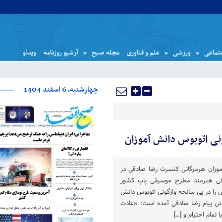
تماعی
ورزشی
علم و فناوری
مجله صبح
آرشیو روزنامه
ویدئو
چهارشنبه، 6 اسفند 1404
نی اتوبوس دانش آموزان
موزان هرمزگانی کنسرت رضا صادقی در
ی هنرمند مطرح موسیقی پاپ کشور
را در پی سانحه واژگونی اتوبوس دانش
متن پیام رضا صادقی آمده است: «عادت
ا تمام احترام و […]