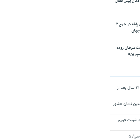
ودکان بیش فعال
۱۰ محقق دانشگاه مراغه در جمع ۲
جهان
ت سرطان روده
سپرین»
نجات‌دهنده‌ همچنان در آیینه است/ ۱۴ سال بعد از
تین نشان «شهر
 تقویت فوری
اقتدار ناوگروه ۱۰۳ در مأموریت‌ اقیانوسی/ ۵