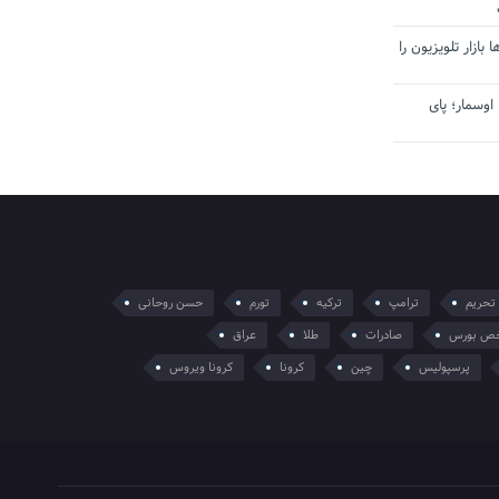
بازار تلویزیون را
اوسمار؛ پای
تحریم
ترامپ
ترکیه
تورم
حسن روحانی
ص بورس
صادرات
طلا
عراق
پرسپولیس
چین
کرونا
کرونا ویروس