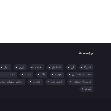
برچسب ها
آمریکا
ارز
استقلال
اقتصاد
ایران
بازار
حمیدرضا نقاشیان
خودرو
دلار
دولت
دونالد ترامپ
عربستان سعودی
قیمت نفت
مالیات
مجلس شورای اسلام
گمرک