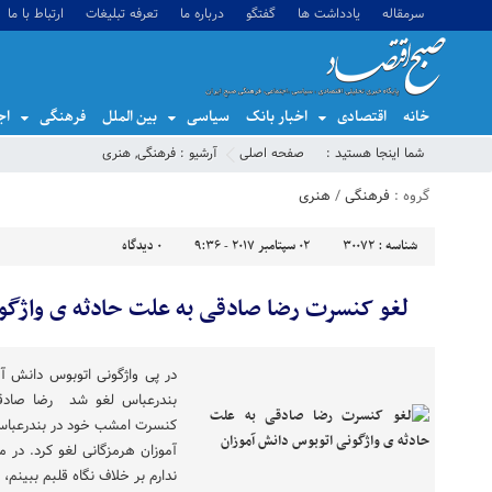
سرمقاله
یادداشت ها
گفتگو
درباره ما
تعرفه تبلیغات
ارتباط با ما
خانه
اقتصادی
اخبار بانک
سیاسی
بین الملل
فرهنگی
اج
شما اینجا هستید :
صفحه اصلی
آرشیو :
فرهنگی
,
هنری
گروه :
فرهنگی
/
هنری
شناسه :
30072
02 سپتامبر 2017 - 9:36
0
دیدگاه
لغو کنسرت رضا صادقی به علت حادثه ی واژگو
در پی واژگونی اتوبوس دانش آ
بندرعباس لغو شد رضا صادق
کنسرت امشب خود در بندرعباس 
آموزان هرمزگانی لغو کرد. در 
ندارم بر خلاف نگاه قلبم ببینم، ب