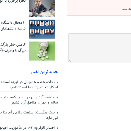
نحوه برخورد با ک
هد شد.
درصد دانشمندان 
کاهش خطر بازگش
بزرگ با مصرف «آ
جدیدترین اخبار
اسکارِ «جدایی» کجا ایستاده‌ایم؟
منطقه آزاد ارس در مسیر کسب نخس
سالم و ایمن» مناطق آزاد کشور
پیت هگست: صنعت دفاعی آمریکا به
نیاز دارد