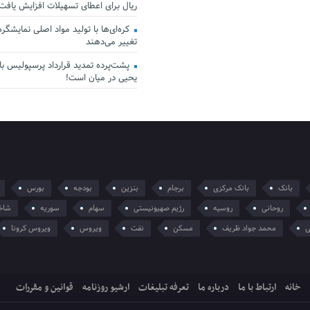
ریال برای اعطای تسهیلات افزایش یافت
کره‌ای‌ها با تولید مواد اصلی نمایشگرها 
تغییر می‌دهند
پشت‌پرده تمدید قرارداد پرسپولیس با 
یحیی در میان است!
بانک
بانک مرکزی
برجام
بنزین
بودجه
بورس
روحانی
روسیه
رژیم صهیونیستی
سهام
سوریه
شاخ
ی
محمد جواد ظریف
مسکن
نفت
ویروس
ویروس کرونا
خانه
ارتباط با ما
درباره ما
تعرفه تبلیغات
ارشیو روزنامه
قوانین و مقررات