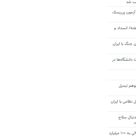
یب شد
 آزمون پرریسک
ته/ انسداد و
 جنگ با ایران
 دانشگاه‌ها در
توهم تبدیل
 نظامی با ایران
دنبال سلاح
د
آستانه الزام به دریافت صورت های مالی به ۱۰۰ میلیارد