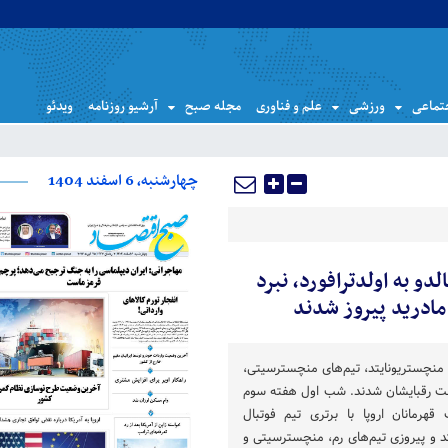
تماعی
ورزشی
علم و فناوری
مجله صبح
آرشیو روزنامه
ویدئو
چهارشنبه، 6 اسفند 1404
و به اولدترافورد، نبرد
مادرید پیروز شدند
منچستریونایتد، تیم‌های منچسترسیتی،
ست رقبایشان شدند. شب اول هفته سوم
هرمانان اروپا با برتری تیم فوتبال
د و پیروزی تیم‌های رم، منچسترسیتی و