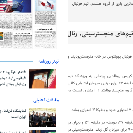
‌ترین بازی از گروه هشتم، تیم فوتبال
یم‌های منچسترسیتی، رئال
فوتبال یوونتوس در خانه منچستریونایتد و
تیتر روزنامه
ریس رونالدوی پرتغالی به ورزشگاه تیم
اقیانوسی/
سابقش در خانه منچستریونایتد به برتری یک بر صفر رسید. تنها گل دیبالا در دقیقه ۲۳ برای برتری میهمان ایتالیایی کافی
رزمایش میلان تص
بود تا این تیم با برتری در نبرد سرگروهی ۹ امتیاز و صدرنشین شود. در این گروه منچستریونایتد ۴ امتیازی نسبت به
مقالات تحلیلی
.
نمایشگاه فن‌نما، 
ایران است
در گروه ششم، لیون در خانه هوفنهایم به تساوی ۳ بر ۳ رسید. ترائوره در دقیقه ۲۷، دومبله در دقیقه ۵۹ و دیپای در
دقیقه ۶۷ برای لیون و کراماریچ در دقایق ۳۳ و ۴۷ و جوئلینتون در دقیقه ۲+۹۰ برای میزبان گل زدند. منچسترسیتی در