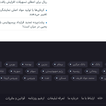
ریال برای اعطای تسهیلات افزایش یافت
کره‌ای‌ها با تولید مواد اصلی نمایشگرها 
تغییر می‌دهند
پشت‌پرده تمدید قرارداد پرسپولیس با 
یحیی در میان است!
بانک
بانک مرکزی
برجام
بنزین
بودجه
بورس
روحانی
روسیه
رژیم صهیونیستی
سهام
سوریه
شاخ
ی
محمد جواد ظریف
مسکن
نفت
ویروس
ویروس کرونا
خانه
ارتباط با ما
درباره ما
تعرفه تبلیغات
ارشیو روزنامه
قوانین و مقررات