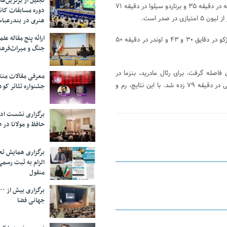
تجلیل از بر‌ترین‌
خانه شاختار دونتسک به راحتی ۳ بر صفر پیروز شد.سیلوا در دقیقه ۳۰، لاپورته در دقیقه ۳۵ و برناردو سیلوا در دقیقه ۷۱
دوره مسابقات کان
هنری در بندرعبا
ارائه پنج مقاله ع
در گروه هفتم، رم در یک بازی برتر ۳ بر صفر میهمانش، زسکا مسکو را برد. ژکو در دقایق ۳۰ و ۴۳ و اوندر در دقیقه ۵۰
جنگ و میراث‌فره
 از بحران فاصله گرفت. برای رئال مادرید، بنزما در
معرفی مقالات من
دقیقه ۱۱ و مارسلو در دقیقه ۵۶ گل زدند و تنها گل پلژن توسط هروسوفسکی در دقیقه ۷۹ زده شد. با این نتایج، رم و
جشنواره تئاتر کود
برگزاری نشست اد
حافظ و مولانا در 
برگزاری همایش تحل
الزام به ثبت رسم
منقول
جهانی فضا