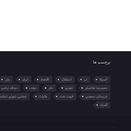
برچسب ها
آمریکا
ارز
استقلال
اقتصاد
ایران
بازار
حمیدرضا نقاشیان
خودرو
دلار
دولت
دونالد ترامپ
عربستان سعودی
قیمت نفت
مالیات
مجلس شورای اسلام
گمرک