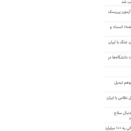
یب شد
 آزمون پرریسک
ته/ انسداد و
 جنگ با ایران
 دانشگاه‌ها در
توهم تبدیل
 نظامی با ایران
دنبال سلاح
د
آستانه الزام به دریافت صورت های مالی به ۱۰۰ میلیارد