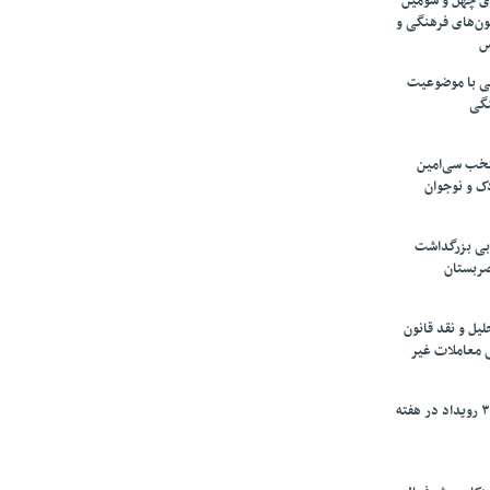
های چهل و سومین
ون‌های فرهنگی و
س
لمی با موضوعیت
نگی
تخب سی‌امین
ک و نوجوان
بی بزرگداشت
صربستان
یل و نقد قانون
ی معاملات غیر
برگزاری بیش از ۳۰۰ رویداد در هفته