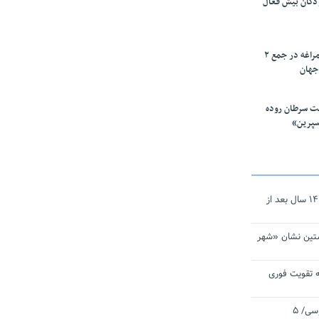
ودکان بیش فعال
۱۰ محقق دانشگاه مراغه در جمع ۲
جهان
ت سرطان روده
سپرین»
نجات‌دهنده‌ همچنان در آیینه است/ ۱۴ سال بعد از
تین نشان «شهر
 تقویت فوری
اقتدار ناوگروه ۱۰۳ در مأموریت‌ اقیانوسی/ ۵