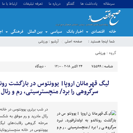
سرمقاله
یادداشت ها
گفتگو
درباره ما
تعرفه تبلیغات
ارتباط با ما
خانه
اقتصادی
اخبار بانک
سیاسی
بین الملل
فرهنگی
اج
شما اینجا هستید :
صفحه اصلی
آرشیو :
ورزشی
گروه :
ورزشی
شناسه :
75599
24 اکتبر 2018 - 12:00
0
دیدگاه
لیگ قهرمانان اروپا| یوونتوس در بازگشت رونالد
سرگروهی را برد/ منچسترسیتی، رم و رئال 
در شب برتری یوونتوس در خانه 
رئال مادرید و رم موفق به شک
مرحله گروهی رقابت‌های لیگ ق
یوونتوس در خانه منچستریونایت