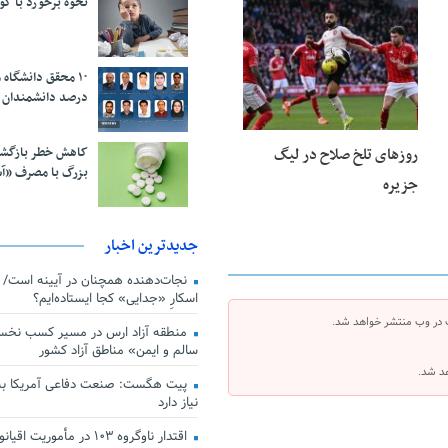
نحوه برخورد با ک
23 فوریه 2026
درصد دانشمندان 
کاهش خطر بازگش
روزهای تلخ صلاح در لیگ
بزرگ با مصرف «آ
جزیره
جدیدترین اخبار
اسکارِ «جدایی» کجا ایستاده‌ایم؟
 در وب منتشر خواهد شد.
منطقه آزاد ارس در مسیر کسب نخس
سالم و ایمن» مناطق آزاد کشور
هد شد.
پیت هگست: صنعت دفاعی آمریکا به
نیاز دارد