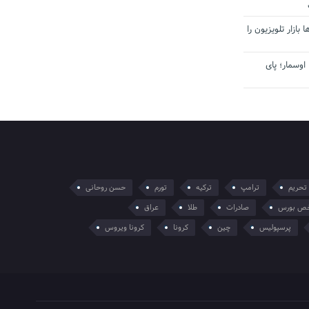
بازار تلویزیون را
اوسمار؛ پای
تحریم
ترامپ
ترکیه
تورم
حسن روحانی
ص بورس
صادرات
طلا
عراق
پرسپولیس
چین
کرونا
کرونا ویروس