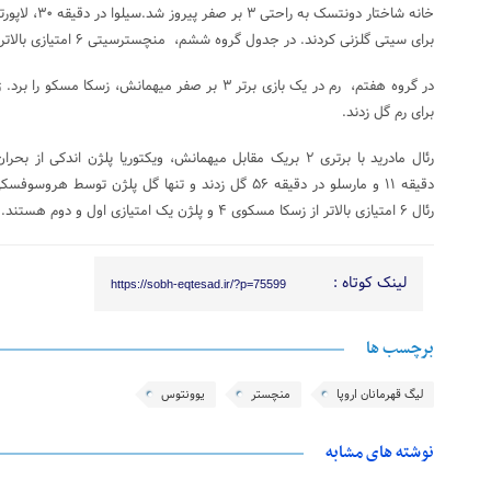
برای سیتی گلزنی کردند. در جدول گروه ششم، منچسترسیتی ۶ امتیازی بالاتر از لیون ۵ امتیازی در صدر است.
برای رم گل زدند.
رئال مادرید با برتری ۲ بریک مقابل میهمانش، ویکتوریا پلژن اندکی
رئال ۶ امتیازی بالاتر از زسکا مسکوی ۴ و پلژن یک امتیازی اول و دوم هستند.
لینک کوتاه :
https://sobh-eqtesad.ir/?p=75599
برچسب ها
لیگ قهرمانان اروپا
منچستر
یوونتوس
نوشته های مشابه