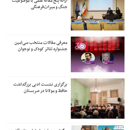
ارائه پنج مقاله علمی با موضوعیت
جنگ و میراث‌فرهنگی
معرفی مقالات منتخب سی‌امین
جشنواره تئاتر کودک و نوجوان
برگزاری نشست ادبی بزرگداشت
حافظ و مولانا در صربستان