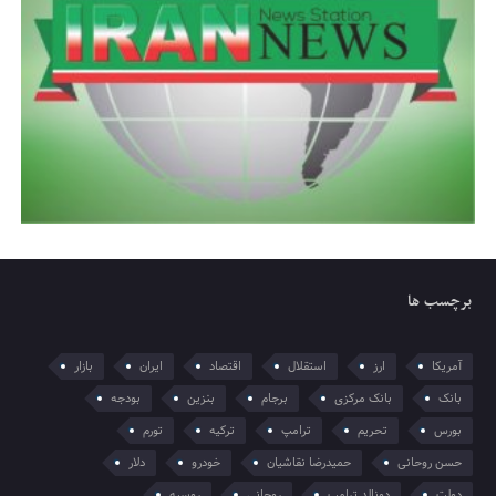
برچسب ها
آمریکا
ارز
استقلال
اقتصاد
ایران
بازار
بانک
بانک مرکزی
برجام
بنزین
بودجه
بورس
تحریم
ترامپ
ترکیه
تورم
حسن روحانی
حمیدرضا نقاشیان
خودرو
دلار
دولت
دونالد ترامپ
روحانی
روسیه