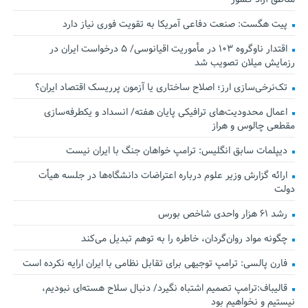
پیت هگست: صنعت دفاعی آمریکا به تقویت فوری نیاز دارد
اقتدار ناوگروه ۱۰۳ در مأموریت‌ اقیانوسی/ ۵ درخواست ایران در
رزمایش میلان تصویب شد
تک‌نرخی‌سازی ارز؛ اصلاح ساختاری یا آزمون پرریسک اقتصاد ایران؟
اعمال محدودیت‌های ترافیکی پایان هفته/ انسداد و یکطرفه‌سازی
مقطعی چالوس و هراز
دیپلمات سابق انگلیس:‌ ترامپ خواهان جنگ با ایران نیست
ارائه گزارش وزیر علوم درباره اعتراضات دانشگاه‌ها در جلسه هیأت
دولت
رشد ۶۱ هزار واحدی شاخص بورس
چگونه مواد روان‌گردان، خاطره را به توهم تبدیل می‌کند
فارن پالسی: ترامپ توجیهی برای تقابل نظامی با ایران ارایه نکرده است
قالیباف:ترامپ تصمیم اشتباه نگیرد/ دنبال سلاح هسته‌ای نبودیم،
نیستیم و نخواهیم بود