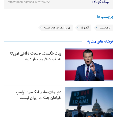
لینک کوتاه :
https://sobh-eqtesad.ir/?p=45272
برچسب ها
تروریست
لاوروف
وزیر امور خارجه روسیه
نوشته های مشابه
پیت هگست: صنعت دفاعی آمریکا
به تقویت فوری نیاز دارد
دیپلمات سابق انگلیس:‌ ترامپ
خواهان جنگ با ایران نیست