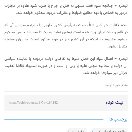
تبصره – چنانچه سوء ‌قصد منتهی به قتل یا جرح یا ضرب شود علاوه بر مجازات
مزبور به قصاص یا دیه مطابق ضوابط و مقررات مربوط محکوم ‌خواهد شد.
ماده ۵۱۷ – هر کس علناً نسبت به رئیس کشور خارجی یا نماینده سیاسی آن که
در قلمرو خاک ایران وارد شده است توهین نماید به یک تا سه ماه‌ حبس محکوم
میشود مشروط به اینکه در آن کشور نیز در مورد مذکور نسبت به ایران معامله
متقابل بشود.
تبصره – اعمال مواد این فصل منوط به تقاضای دولت مربوطه یا نماینده سیاسی
آن دولت یا مطالبه مجنی ‌علیه یا ولی او است و در صورت استرداد تقاضا تعقیب
جزائی نیز موقوف خواهد شد.
منبع خبر : ایسنا
لینک کوتاه :
https://sobh-eqtesad.ir/?p=164142
برچسب ها
قانون مجازات اسلامی
مقدسات