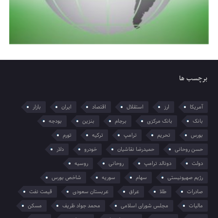
برچسب ها
آمریکا
ارز
استقلال
اقتصاد
ایران
بازار
بانک
بانک مرکزی
برجام
بنزین
بودجه
بورس
تحریم
ترامپ
ترکیه
تورم
حسن روحانی
حمیدرضا نقاشیان
خودرو
دلار
دولت
دونالد ترامپ
روحانی
روسیه
رژیم صهیونیستی
سهام
سوریه
شاخص بورس
صادرات
طلا
عراق
عربستان سعودی
قیمت نفت
مالیات
مجلس شورای اسلامی
محمد جواد ظریف
مسکن