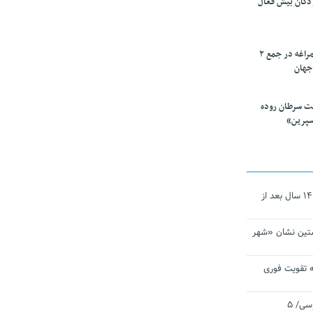
ودکان بیش فعال
۱۰ محقق دانشگاه مراغه در جمع ۲
جهان
ت سرطان روده
سپرین»
نجات‌دهنده‌ همچنان در آیینه است/ ۱۴ سال بعد از
تین نشان «شهر
 تقویت فوری
اقتدار ناوگروه ۱۰۳ در مأموریت‌ اقیانوسی/ ۵