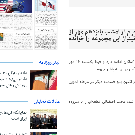
رم از امشب پانزدهم مهر از
راژ این مجموعه را خوانده
تیتر روزنامه
نعمت چگینی تهیه کننده سریال «هاتف» گفت: تصویربرداری این مجموعه کماکان ادامه دارد و فردا یکشنبه ۱۶ مهر
ن تهران به پایان می‌رسد.
اقیانوسی/
اکنون پنج قسمت دیگر در مرحله تدوین
رزمایش میلان تص
مقالات تحلیلی
 شد: محمد اصفهانی قطعه‌ای را با سروده
نمایشگاه فن‌نما، 
ایران است