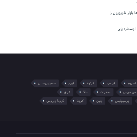
بازار تلویزیون را
اوسمار؛ پای
تحریم
ترامپ
ترکیه
تورم
حسن روحانی
ص بورس
صادرات
طلا
عراق
پرسپولیس
چین
کرونا
کرونا ویروس