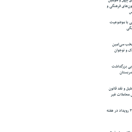
های چهل و سومین
ون‌های فرهنگی و
س
لمی با موضوعیت
نگی
تخب سی‌امین
ک و نوجوان
بی بزرگداشت
صربستان
یل و نقد قانون
ی معاملات غیر
برگزاری بیش از ۳۰۰ رویداد در هفته