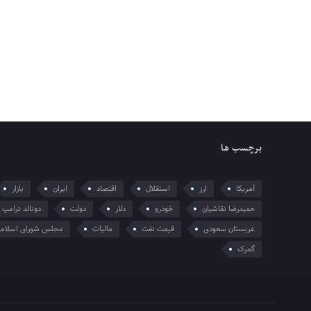
برچسب ها
آمریکا
ارز
استقلال
اقتصاد
ایران
بازار
حمیدرضا نقاشیان
خودرو
دلار
دولت
دونالد ترامپ
عربستان سعودی
قیمت نفت
مالیات
مجلس شورای اسلام
گمرک