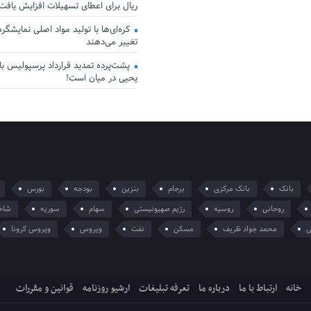
ریال برای اعطای تسهیلات افزایش یافت
کره‌ای‌ها با تولید مواد اصلی نمایشگرها 
تغییر می‌دهند
پشت‌پرده تمدید قرارداد پرسپولیس با 
یحیی در میان است!
بانک
بانک مرکزی
برجام
بنزین
بودجه
بورس
روحانی
روسیه
رژیم صهیونیستی
سهام
سوریه
شاخ
ی
محمد جواد ظریف
مسکن
نفت
ویروس
ویروس کرونا
خانه
ارتباط با ما
درباره ما
تعرفه تبلیغات
ارشیو روزنامه
قوانین و مقررات