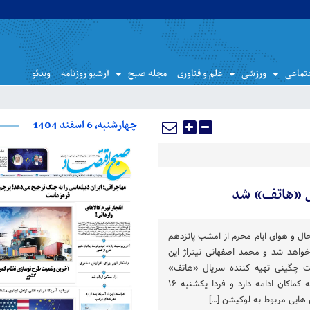
تماعی
ورزشی
علم و فناوری
مجله صبح
آرشیو روزنامه
ویدئو
چهارشنبه، 6 اسفند 1404
ال «هاتف» شد
ال و هوای ایام محرم از امشب پانزدهم
اهد شد و محمد اصفهانی تیتراژ این
ت چگینی تهیه کننده سریال «هاتف»
گفت: تصویربرداری این مجموعه کماکان ادامه دارد و فردا یکشنبه ۱۶
هایی مربوط به لوکیشن […]