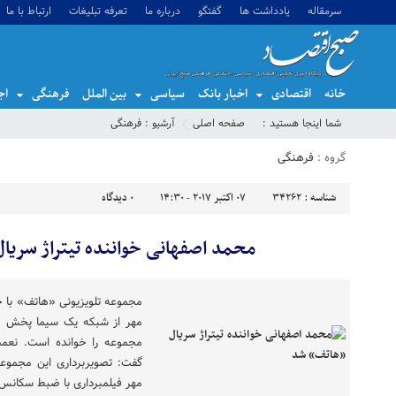
سرمقاله
یادداشت ها
گفتگو
درباره ما
تعرفه تبلیغات
ارتباط با ما
خانه
اقتصادی
اخبار بانک
سیاسی
بین الملل
فرهنگی
اج
شما اینجا هستید :
صفحه اصلی
آرشیو :
فرهنگی
گروه :
فرهنگی
شناسه :
34262
07 اکتبر 2017 - 14:30
0
دیدگاه
محمد اصفهانی خواننده تیتراژ سری
مجموعه تلویزیونی «هاتف» با ح
مهر از شبکه یک سیما پخش خو
مجموعه را خوانده است. نعم
مهر فیلمبرداری با ضبط سکانس 