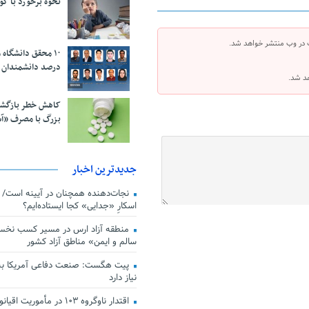
نحوه برخورد با ک
 در وب منتشر خواهد شد.
درصد دانشمندان 
هد شد.
کاهش خطر بازگش
بزرگ با مصرف «آ
جدیدترین اخبار
اسکارِ «جدایی» کجا ایستاده‌ایم؟
منطقه آزاد ارس در مسیر کسب نخس
سالم و ایمن» مناطق آزاد کشور
پیت هگست: صنعت دفاعی آمریکا به
نیاز دارد