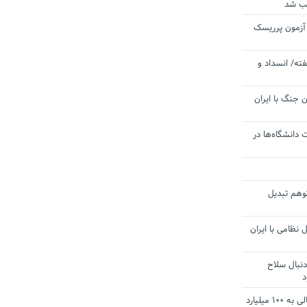
یب شد
 آزمون پرریسک
ته/ انسداد و
 جنگ با ایران
 دانشگاه‌ها در
توهم تبدیل
 نظامی با ایران
دنبال سلاح
د
آستانه الزام به دریافت صورت های مالی به ۱۰۰ میلیارد