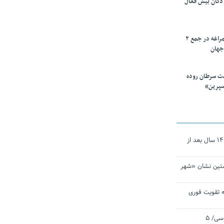
ودکان بیش فعال
۱۰ محقق دانشگاه مراغه در جمع ۲
جهان
ت سرطان روده
سپرین»
نجات‌دهنده‌ همچنان در آیینه است/ ۱۴ سال بعد از
تین نشان «شهر
 تقویت فوری
اقتدار ناوگروه ۱۰۳ در مأموریت‌ اقیانوسی/ ۵