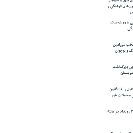
های چهل و سومین
ون‌های فرهنگی و
س
لمی با موضوعیت
نگی
تخب سی‌امین
ک و نوجوان
بی بزرگداشت
صربستان
یل و نقد قانون
ی معاملات غیر
برگزاری بیش از ۳۰۰ رویداد در هفته