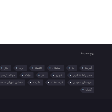
برچسب ها
آمریکا
ارز
استقلال
اقتصاد
ایران
بازار
حمیدرضا نقاشیان
خودرو
دلار
دولت
دونالد ترامپ
عربستان سعودی
قیمت نفت
مالیات
مجلس شورای اسلام
گمرک