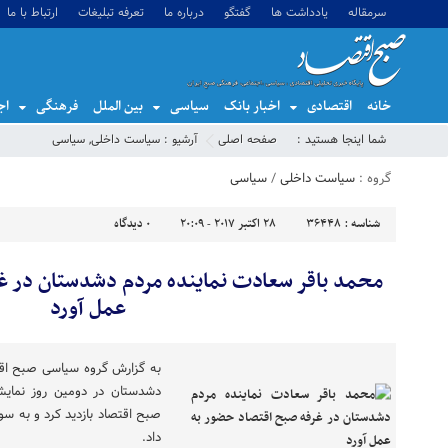
سرمقاله
یادداشت ها
گفتگو
درباره ما
تعرفه تبلیغات
ارتباط با ما
خانه
اقتصادی
اخبار بانک
سیاسی
بین الملل
فرهنگی
اج
شما اینجا هستید :
صفحه اصلی
آرشیو :
سیاست داخلی
,
سیاسی
گروه :
سیاست داخلی
/
سیاسی
شناسه :
36448
28 اکتبر 2017 - 20:09
0
دیدگاه
محمد باقر سعادت نماینده مردم دشدستان در غ
عمل آورد
به گزارش گروه سیاسی صبح اقت
دشدستان در دومین روز نمایش
صبح اقتصاد بازدید کرد و به س
داد.