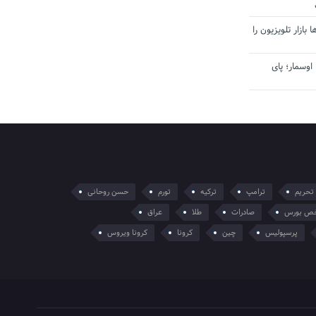
بازار تلویزیون را
اوسمار؛ پای
تحریم
ترامپ
ترکیه
تورم
حسن روحانی
ص بورس
صادرات
طلا
عراق
پرسپولیس
چین
کرونا
کرونا ویروس