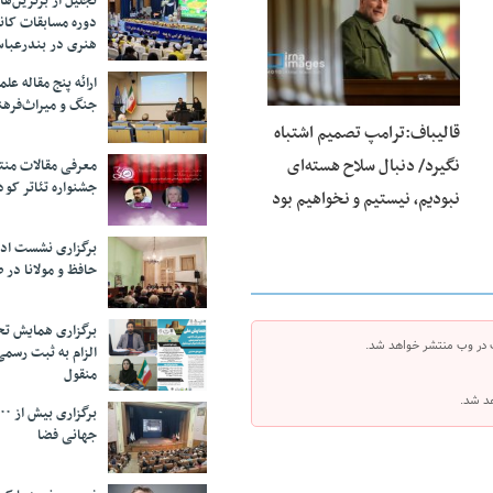
تجلیل از بر‌ترین‌
دوره مسابقات کان
هنری در بندرعبا
ارائه پنج مقاله ع
جنگ و میراث‌فره
قالیباف:ترامپ تصمیم اشتباه
نگیرد/ دنبال سلاح هسته‌ای
معرفی مقالات من
جشنواره تئاتر کود
نبودیم، نیستیم و نخواهیم بود
برگزاری نشست اد
حافظ و مولانا در 
برگزاری همایش تحل
 در وب منتشر خواهد شد.
الزام به ثبت رسم
منقول
هد شد.
جهانی فضا