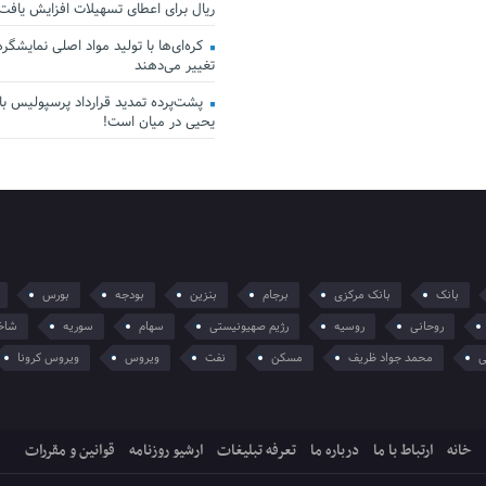
ریال برای اعطای تسهیلات افزایش یافت
کره‌ای‌ها با تولید مواد اصلی نمایشگرها 
تغییر می‌دهند
پشت‌پرده تمدید قرارداد پرسپولیس با 
یحیی در میان است!
بانک
بانک مرکزی
برجام
بنزین
بودجه
بورس
روحانی
روسیه
رژیم صهیونیستی
سهام
سوریه
شاخ
ی
محمد جواد ظریف
مسکن
نفت
ویروس
ویروس کرونا
خانه
ارتباط با ما
درباره ما
تعرفه تبلیغات
ارشیو روزنامه
قوانین و مقررات