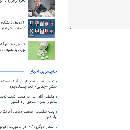
نحوه برخورد با ک
درصد دانشمندان 
کاهش خطر بازگش
بزرگ با مصرف «آ
جدیدترین اخبار
اسکارِ «جدایی» کجا ایستاده‌ایم؟
منطقه آزاد ارس در مسیر کسب نخس
سالم و ایمن» مناطق آزاد کشور
پیت هگست: صنعت دفاعی آمریکا به
نیاز دارد