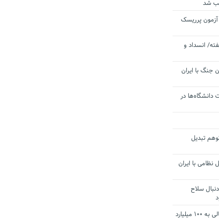
یب شد
 آزمون پرریسک
ته/ انسداد و
 جنگ با ایران
 دانشگاه‌ها در
توهم تبدیل
 نظامی با ایران
دنبال سلاح
د
آستانه الزام به دریافت صورت های مالی به ۱۰۰ میلیارد