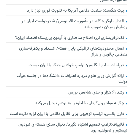
پیت هگست: صنعت دفاعی آمریکا به تقویت فوری نیاز دارد
اقتدار ناوگروه ۱۰۳ در مأموریت‌ اقیانوسی/ ۵ درخواست ایران در
رزمایش میلان تصویب شد
تک‌نرخی‌سازی ارز؛ اصلاح ساختاری یا آزمون پرریسک اقتصاد ایران؟
اعمال محدودیت‌های ترافیکی پایان هفته/ انسداد و یکطرفه‌سازی
مقطعی چالوس و هراز
دیپلمات سابق انگلیس:‌ ترامپ خواهان جنگ با ایران نیست
ارائه گزارش وزیر علوم درباره اعتراضات دانشگاه‌ها در جلسه هیأت
دولت
رشد ۶۱ هزار واحدی شاخص بورس
چگونه مواد روان‌گردان، خاطره را به توهم تبدیل می‌کند
فارن پالسی: ترامپ توجیهی برای تقابل نظامی با ایران ارایه نکرده است
قالیباف:ترامپ تصمیم اشتباه نگیرد/ دنبال سلاح هسته‌ای نبودیم،
نیستیم و نخواهیم بود