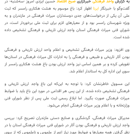
به گزارش
واحد فرهنگی
خبرگزاری
صبح اقتصاد
حسین ایزدی امروز -سه‌شنبه- در
گفت‌وگو با خبرنگار
ایرنا
اظهار کرد: باغ موسوم به هشت هکتاری رامسر که ثبت
ملی آن یکی از درخواست‌های جدی دوستداران میراث فرهنگی در مازندران و به
ویژه شهرستان رامسر بود و از معیارهای لازم برای ثبت ملی برخوردار است، در
شورای فنی میراث فرهنگی استان واجد ارزش تاریخی و فرهنگی تشخیص داده
شده است.
وی افزود: وزیر میراث فرهنگی تشخیص و اعلام واحد ارزش تاریخی و فرهنگی
بودن آثار تاریخی و طبیعی و فرهنگی را به ادارات کل میراث فرهنگی در استان‌ها
تفویض کرده و بر همین اساس نیز واحد ارزش بودن باغ هشت هکتاری رامسر از
سوی این اداره کل به استاندار اعلام شد.
این مسوول خاطرنشان کرد: با توجه به این‌که این باغ واجد ارزش تاریخی و
فرهنگی تشخیص داده شده، از این پس هر اقدامی در مورد این باغ باید با ضوابط
میراث فرهنگی صورت بگیرد. اما ابلاغ رسمی ثبت ملی پس از نظر شورای فنی
وزارتخانه و با اعلام وزیر میراث فرهنگی انجام می‌شود.
مدیرکل میراث فرهنگی، گردشگری و صنایع دستی مازندران تصریح کرد: بررسی
واجد ارزش تاریخی و فرهنگی بودن آثار در شورای فنی میراث فرهنگی استان با در
نظر گرفتن همه معیارها و ضوابط مورد نیاز اعم از ملموس و ناملموس که از سوی