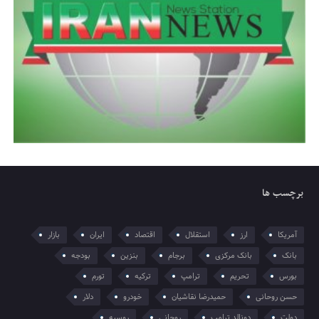
برچسب ها
آمریکا
ارز
استقلال
اقتصاد
ایران
بازار
بانک
بانک مرکزی
برجام
بنزین
بودجه
بورس
تحریم
ترامپ
ترکیه
تورم
حسن روحانی
حمیدرضا نقاشیان
خودرو
دلار
دولت
دونالد ترامپ
روحانی
روسیه