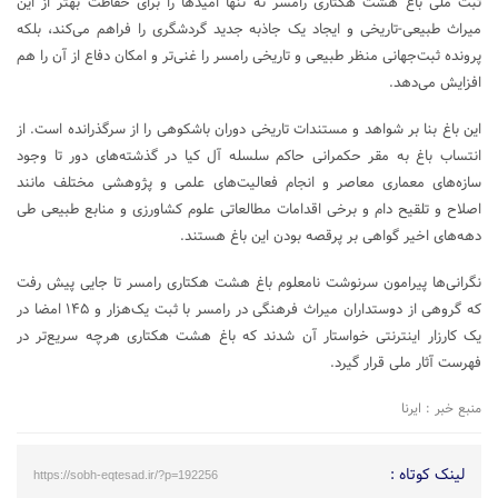
ثبت ملی باغ هشت هکتاری رامسر نه تنها امیدها را برای حفاظت بهتر از این
میراث طبیعی-تاریخی و ایجاد یک جاذبه جدید گردشگری را فراهم می‌کند، بلکه
پرونده ثبت‌جهانی منظر طبیعی و تاریخی رامسر را غنی‌تر و امکان دفاع از آن را هم
افزایش می‌دهد.
این باغ بنا بر شواهد و مستندات تاریخی دوران باشکوهی را از سرگذرانده است. از
انتساب باغ به مقر حکمرانی حاکم سلسله آل کیا در گذشته‌های دور تا وجود
سازه‌های معماری معاصر و انجام فعالیت‌های علمی و پژوهشی مختلف مانند
اصلاح و تلقیح دام و برخی اقدامات مطالعاتی علوم کشاورزی و منابع طبیعی طی
دهه‌های اخیر گواهی بر پرقصه بودن این باغ هستند.
نگرانی‌ها پیرامون سرنوشت نامعلوم باغ هشت هکتاری رامسر تا جایی پیش رفت
که گروهی از دوستداران میراث فرهنگی در رامسر با ثبت یک‌هزار و ۱۴۵ امضا در
یک کارزار اینترنتی خواستار آن شدند که باغ هشت هکتاری هرچه سریع‌تر در
فهرست آثار ملی قرار گیرد.
منبع خبر : ایرنا
لینک کوتاه :
https://sobh-eqtesad.ir/?p=192256