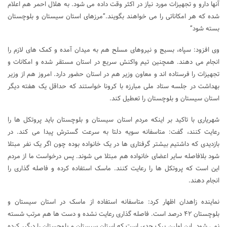
آنها دارو و تجهیزات مورد نیاز در اکثر وقت داده می شود. به هلال احمر هم اعلام
شده که هر امکاناتی را می خواهند بگویند.”مرزهای استان سیستان و بلوچستان
بسته شود”
وی افزود: سپاه، بسیج و نیروهای مسلح هم به میدان آمده و کمک های لازم را
انجام می دهند. همچنین تیم واکنش سریع در استان مستقر شده و امکانات و
تجهیزات را فرستاده اند و معاون وزیر هم در استان حضور دارد. امروز هم از وزیر
بهداشت در جلسه ستاد ملی مبارزه با کرونا خواستند که حداقل یک هفته دیگر
استان سیستان و بلوچستان را تعطیل کند.
شهریاری با تاکید بر اینکه مردم استان سیستان و بلوچستان باید پروتکل ها را
رعایت کنند، گفت: متاسفانه سویه دلتا به سرعت گسترش پیدا می کند. در
بازدیدی که داشتیم بیشتر گرفتاری ها در یک خانواده بوده چون اگر یک نفر مبتلا
شود بلافاصله سایر اعضای خانواده هم مبتلا می شوند. پس درخواست ما از مردم
این است که پروتکل ها را رعایت کنند. ماسک استفاده کرده و فاصله گذاری را
انجام دهند.
نماینده زاهدان اظهار کرد: متاسفانه استفاده از ماسک در استان سیستان و
بلوچستان ۴۲ درصد است. فاصله گذاری رعایت نشده و دست ها هم مرتب شسته
نمی شود. این اولین پیک جدی است که استان سیستان و بلوچستان را درگیر کرده