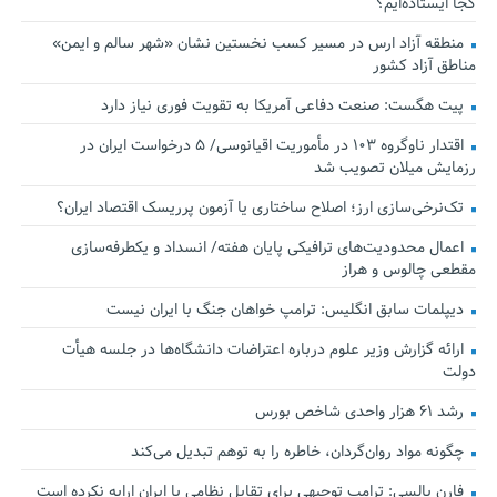
کجا ایستاده‌ایم؟
منطقه آزاد ارس در مسیر کسب نخستین نشان «شهر سالم و ایمن»
مناطق آزاد کشور
پیت هگست: صنعت دفاعی آمریکا به تقویت فوری نیاز دارد
اقتدار ناوگروه ۱۰۳ در مأموریت‌ اقیانوسی/ ۵ درخواست ایران در
رزمایش میلان تصویب شد
تک‌نرخی‌سازی ارز؛ اصلاح ساختاری یا آزمون پرریسک اقتصاد ایران؟
اعمال محدودیت‌های ترافیکی پایان هفته/ انسداد و یکطرفه‌سازی
مقطعی چالوس و هراز
دیپلمات سابق انگلیس:‌ ترامپ خواهان جنگ با ایران نیست
ارائه گزارش وزیر علوم درباره اعتراضات دانشگاه‌ها در جلسه هیأت
دولت
رشد ۶۱ هزار واحدی شاخص بورس
چگونه مواد روان‌گردان، خاطره را به توهم تبدیل می‌کند
فارن پالسی: ترامپ توجیهی برای تقابل نظامی با ایران ارایه نکرده است