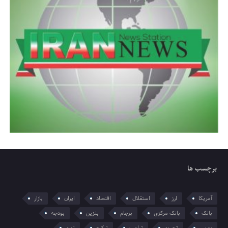
برچسب ها
آمریکا
ارز
استقلال
اقتصاد
ایران
بازار
بانک
بانک مرکزی
برجام
بنزین
بودجه