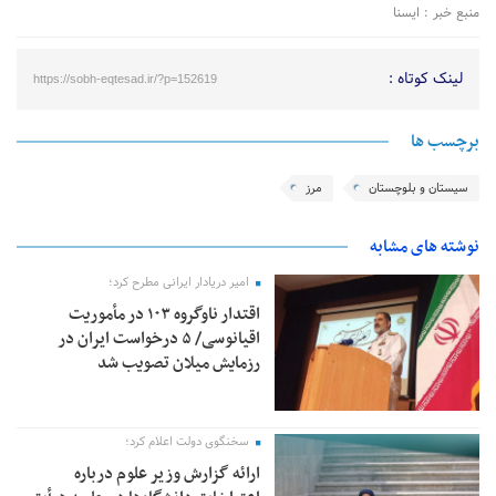
منبع خبر : ایسنا
لینک کوتاه :
https://sobh-eqtesad.ir/?p=152619
برچسب ها
سیستان و بلوچستان
مرز
نوشته های مشابه
امیر دریادار ایرانی مطرح کرد؛
اقتدار ناوگروه ۱۰۳ در مأموریت‌
اقیانوسی/ ۵ درخواست ایران در
رزمایش میلان تصویب شد
سخنگوی دولت اعلام کرد؛
ارائه گزارش وزیر علوم درباره