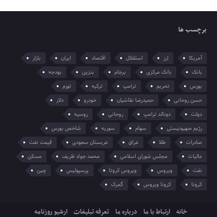
برچسب ها
آمریکا
ارز
استقلال
اقتصاد
ایران
بازار
بانک
بانک مرکزی
برجام
بنزین
بودجه
بورس
تحریم
ترامپ
ترکیه
تورم
حسن روحانی
حمیدرضا نقاشیان
خودرو
دلار
دولت
دونالد ترامپ
روحانی
روسیه
رژیم صهیونیستی
سهام
سوریه
شاخص بورس
صادرات
طلا
عراق
عربستان سعودی
قیمت نفت
مالیات
مجلس شورای اسلامی
محمد جواد ظریف
مسکن
نفت
ویروس
ویروس کرونا
پرسپولیس
چین
کرونا
کرونا ویروس
گمرک
خانه
ارتباط با ما
درباره ما
تعرفه تبلیغات
ارشیو روزنامه