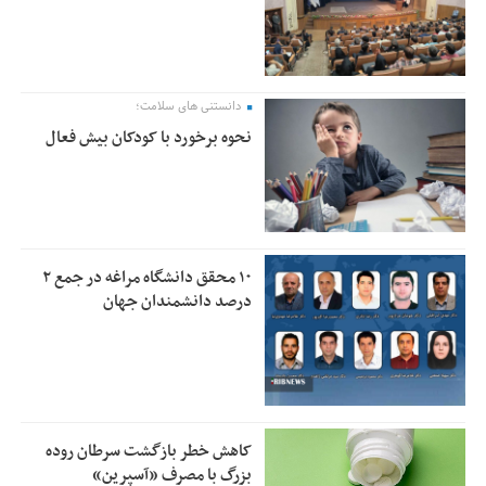
دانستنی های سلامت؛
نحوه برخورد با کودکان بیش فعال
۱۰ محقق دانشگاه مراغه در جمع ۲
درصد دانشمندان جهان
کاهش خطر بازگشت سرطان روده
بزرگ با مصرف «آسپرین»