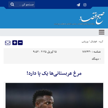
گروه :
فوتبال
/
ورزشی
شناسه :
187430
15 آوریل 2025 - 9:52
0
دیدگاه
مرغ عربستانی‌ها یک پا دارد!