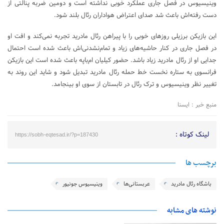
وینیسیوس در فصل جاری عملکرد خوبی نداشته است و دومین ضربه پنالتی‌ از
دست رفته‌اش باعث شد صدای اعتراض هواداران رئال بلند شود.
این بازیکن برزیلی روزهای خوبی را با پیراهن رئال مادرید تجربه نمی‌کند و افت او
در فصل جاری در کنار حاشیه‌های زیاد و تمام‌نشدنی‌اش باعث شده است احتمال
جدایی او از رئال مادرید زیاد باشد. حضور کیلیان ام‌باپه باعث شده است این بازیکن
فرانسوی به ستاره نخست خط حمله رئال مادرید تبدیل شود و شاید این روند به
تغییر نظر وینیسیوس و ترک رئال در تابستان از سوی او بینجامد.
منبع خبر : ایسنا
لینک کوتاه :
https://sobh-eqtesad.ir/?p=187430
برچسب ها
باشگاه رئال مادرید
عربستانی‌ها
وینیسیوس جونیور
نوشته های مشابه