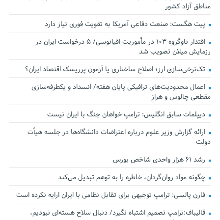
مناطق آزاد کشور
پیت هگست: صنعت دفاعی آمریکا به تقویت فوری نیاز دارد
اقتدار ناوگروه ۱۰۳ در مأموریت‌ اقیانوسی/ ۵ درخواست ایران در
رزمایش میلان تصویب شد
تک‌نرخی‌سازی ارز؛ اصلاح ساختاری یا آزمون پرریسک اقتصاد ایران؟
اعمال محدودیت‌های ترافیکی پایان هفته/ انسداد و یکطرفه‌سازی
مقطعی چالوس و هراز
دیپلمات سابق انگلیس:‌ ترامپ خواهان جنگ با ایران نیست
ارائه گزارش وزیر علوم درباره اعتراضات دانشگاه‌ها در جلسه هیأت
دولت
رشد ۶۱ هزار واحدی شاخص بورس
چگونه مواد روان‌گردان، خاطره را به توهم تبدیل می‌کند
فارن پالسی: ترامپ توجیهی برای تقابل نظامی با ایران ارایه نکرده است
قالیباف:ترامپ تصمیم اشتباه نگیرد/ دنبال سلاح هسته‌ای نبودیم،