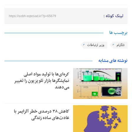
لینک کوتاه :
https://sobh-eqtesad.ir/?p=65679
برچسب ها
تلگرام
وزیر ارتباطات
نوشته های مشابه
کره‌ای‌ها با تولید مواد اصلی
نمایشگرها بازار تلویزیون را تغییر
می‌دهند
کاهش ۳۸ درصدی خطر آلزایمر با
عادت‌های ساده زندگی