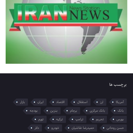
برچسب ها
آمریکا
ارز
استقلال
اقتصاد
ایران
بازار
بانک
بانک مرکزی
برجام
بنزین
بودجه
بورس
تحریم
ترامپ
ترکیه
تورم
حسن روحانی
حمیدرضا نقاشیان
خودرو
دلار