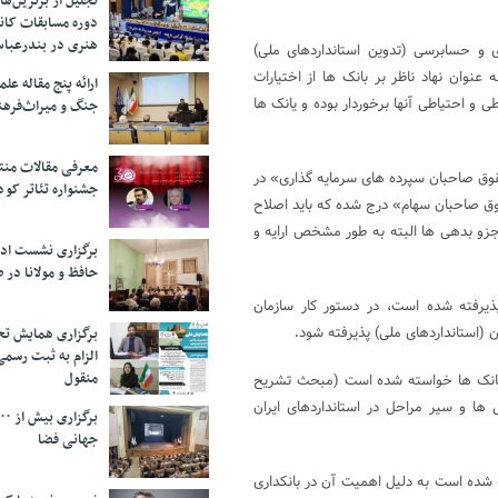
تجلیل از بر‌ترین‌
دوره مسابقات کان
هنری در بندرعبا
و حسابرسی (تدوین استانداردهای ملی)
نوان نهاد ناظر بر بانک ها از اختیارات
ارائه پنج مقاله ع
 و احتیاطی آنها برخوردار بوده و یانک ها
جنگ و میراث‌فره
معرفی مقالات من
حقوق صاحبان سپرده های سرمایه گذاری» در
جشنواره تئاتر کود
وق صاحبان سهام» درج شده که باید اصلاح
زو بدهی ها البته به طور مشخص ارایه و
برگزاری نشست اد
حافظ و مولانا در 
ذیرفته شده است، در دستور کار سازمان
ن (استانداردهای ملی) پذیرفته شود
برگزاری همایش تحل
.
الزام به ثبت رسم
منقول
 بانک ها خواسته شده است (مبحث تشریح
ها و سیر مراحل در استانداردهای ایران
جهانی فضا
 شده است به دلیل اهمیت آن در بانکداری