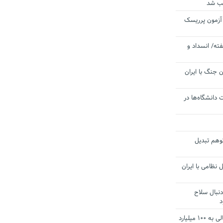
یب شد
 آزمون پرریسک
ته/ انسداد و
 جنگ با ایران
 دانشگاه‌ها در
توهم تبدیل
 نظامی با ایران
دنبال سلاح
د
آستانه الزام به دریافت صورت های مالی به ۱۰۰ میلیارد