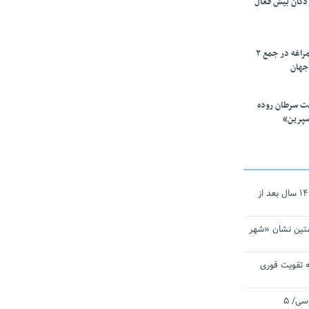
ودکان بیش فعال
۱۰ محقق دانشگاه مراغه در جمع ۲
جهان
ت سرطان روده
سپرین»
نجات‌دهنده‌ همچنان در آیینه است/ ۱۴ سال بعد از
تین نشان «شهر
 تقویت فوری
اقتدار ناوگروه ۱۰۳ در مأموریت‌ اقیانوسی/ ۵