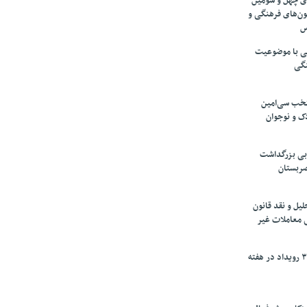
های چهل و سومین
ون‌های فرهنگی و
س
لمی با موضوعیت
نگی
تخب سی‌امین
ک و نوجوان
بی بزرگداشت
صربستان
یل و نقد قانون
ی معاملات غیر
برگزاری بیش از ۳۰۰ رویداد در هفته