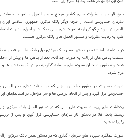
متن این توافق در هفت بند به شرح زیر است
:
طبق قوانین و مقررات جاری کشور مرجع تدوین اصول و ضوابط حسابداری 
سازمان حسابرسی است. از طرف دیگر بانک مرکزی جمهوری اسلامی ایران به ع
قانونی در مورد چگونگی ارایه صورت های مالی بانک ها و اجرای مقررات انضباطی
ملزم به رعایت مقررات و دستور العمل های بانک مرکزی هستند
.
در ترازنامه ارایه شده در دستورالعمل بانک مرکزی برای بانک ها، سر فصل «
قسمت بدهی های ترازنامه به صورت جداگانه، بعد از بدهی ها و پیش از «حق
شود و «حقوق صاحبان سپرده های سرمایه گذاری» نیز در گروه بدهی ها و ج
درج شود
.
صورت تغییرات در حقوق صاحبان سهام که در استانداردهای بین المللی پ
حسابرسی قرار گیرد و پس از انجام بررسی ها و سر مراحل، در استانداردای ایرا
یادداشت های پیوست صورت های مالی که در دستور العمل بانک مرکزی از
ریسک بانک ها) در دستور کار سازمان حسابرسی قرار گیرد و پس از بررسی 
پذیرفته شود
.
صورت عملکرد سپرده های سرمایه گذاری که در دستورالعمل بانک مرکزی ارائه