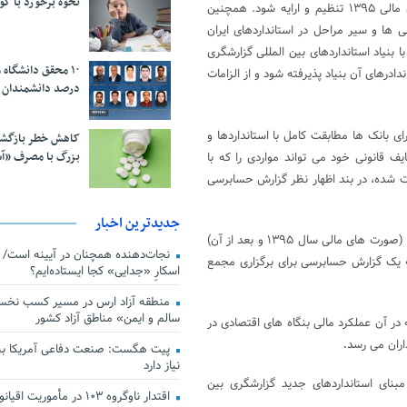
نحوه برخورد با ک
اسلامی به عنوان یکی از صورت های مالی اساسی توسط بانک ها برای سال مالی ۱۳۹۵ تنظیم و ارایه شود. همچنین
 ها و سیر مراحل در استانداردهای ایران
بنیاد استانداردهای بین المللی گزارشگری
درهای آن بنیاد پذیرفته شود و از الزامات
درصد دانشمندان 
ای بانک ها مطابقت کامل با استانداردها و
کاهش خطر بازگش
بزرگ با مصرف «آ
 قانونی خود می تواند مواردی را که با
یت شده، در بند اظهار نظر گزارش حسابرسی
جدیدترین اخبار
بانک ها موظفند براساس این موارد، صورت های مالی و گزارش سالیانه خود را (صورت های مالی سال ۱۳۹۵ و بعد از آن)
ئه یک گزارش حسابرسی برای برگزاری مجمع
اسکارِ «جدایی» کجا ایستاده‌ایم؟
منطقه آزاد ارس در مسیر کسب نخس
سالم و ایمن» مناطق آزاد کشور
ر آن عملکرد مالی بنگاه های اقتصادی در
ران می رسد
.
پیت هگست: صنعت دفاعی آمریکا به
نیاز دارد
نای استانداردهای جدید گزارشگری بین