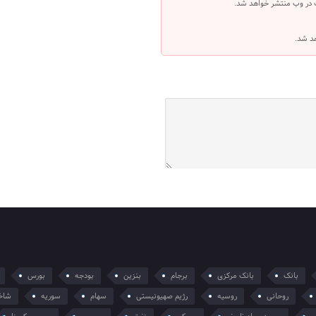
 در وب منتشر خواهد شد.
هد شد.
بانک
بانک مرکزی
برجام
بنزین
بودجه
بورس
روحانی
روسیه
رژیم صهیونیستی
سهام
سوریه
شاخ