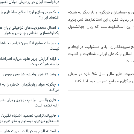
درخواست ایران در رزمایش میلان تصو
تک‌نرخی‌سازی ارز؛ اصلاح ساختاری یا
 و حسابداران بازنگری و بار دیگر به شبکه
اقتصاد ایران؟
 برای سال ۱۳۹۵ هیچگونه اغماضی را در رعایت نکردن این استانداردها نمی پذیرد
ت این استانداردهاست که زبان جهانشمول
اعمال محدودیت‌های ترافیکی پایان هف
یکطرفه‌سازی مقطعی چالوس و هراز
دیپلمات سابق انگلیس:‌ ترامپ خواهان
 سپرده‌گذاران، ایفای مسئولیت در ایجاد و
نیست
لمللی بانک‌های ایرانی، شفافیت و قابلیت
ارائه گزارش وزیر علوم درباره اعتراضات
دانست
.
جلسه هیأت دولت
با این حال هنوز برخی بانک ها و موسسه های اعتباری موفق به تدوین صورت های مالی سال ۹۵ خود بر مبنای
رشد ۶۱ هزار واحدی شاخص بورس
رای برگزاری مجامع عمومی خود اخذ کنند.
چگونه مواد روان‌گردان، خاطره را به 
می‌کند
فارن پالسی: ترامپ توجیهی برای تقابل
ارایه نکرده است
قالیباف:ترامپ تصمیم اشتباه نگیرد/ 
هسته‌ای نبودیم، نیستیم و نخواهیم بو