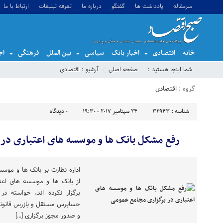
سرمقاله
یادداشت ها
گفتگو
درباره ما
تعرفه تبلیغات
ارتباط با ما
خانه
اقتصادی
اخبار بانک
سیاسی
بین الملل
فرهنگی
اج
شما اینجا هستید :
صفحه اصلی
آرشیو :
اقتصادی
گروه :
اقتصادی
شناسه :
32943
24 سپتامبر 2017 - 19:30
0
دیدگاه
رفع مشکل بانک ها و موسسه های اعتباری در
اداره نظارت بر بانک ها و موسس
از بانک ها و موسسه های اعت
برگزار نکرده اند، خواسته 
حسابرس مستقل و بازرس قانونی 
و صدور مجوز برگزاری […]