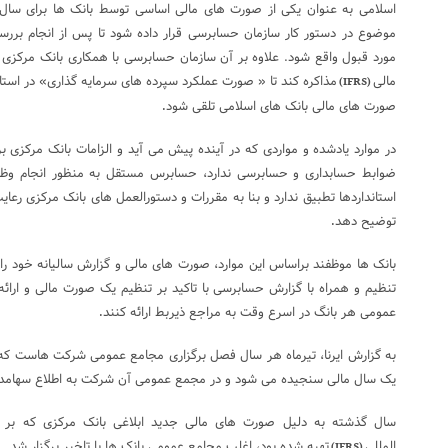
موضوع در دستور کار سازمان حسابرسی قرار داده شود تا پس از انجام بررسی
مورد قبول واقع شود. علاوه بر آن سازمان حسابرسی با همکاری بانک مرکزی با 
مالی
مذاکره کند تا « صورت عملکرد سپرده های سرمایه گذاری» در استاندا
(IFRS)
صورت های مالی بانک های اسلامی تلقی شود
.
در موارد یادشده و مواردی که در آینده پیش می آید و الزامات بانک مرکزی بر
ضوابط حسابداری و حسابرسی ندارد، حسابرس مستقل به منظور انجام وظایف
استانداردها تطبیق ندارد و بنا به مقررات و دستورالعمل های بانک مرکزی رعا
توضیح دهد
.
تنظیم و همراه با گزارش حسابرسی با تاکید بر تنظیم یک صورت مالی و ارا
عمومی هر بانگ در اسرع وقت به مراجع ذیربط ارائه کنند
.
به گزارش ایرنا، تیرماه هر سال فصل برگزاری مجامع عمومی شرکت هاست که د
یک سال مالی سنجیده می شود و در مجمع عمومی آن شرکت به اطلاع سهامدا
سال گذشته به دلیل صورت های مالی جدید ابلاغی بانک مرکزی که بر مب
المللی
تهیه شده بود، اغلب مجامع عمومی بانک ها با تاخیر برگزار شد
.
(IFRS)