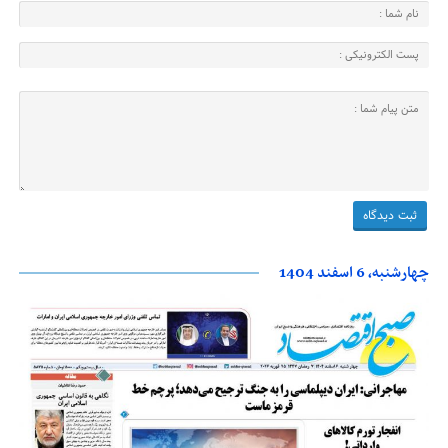
چهارشنبه، 6 اسفند 1404