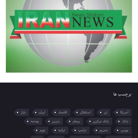
برچسب ها
آمریکا
ارز
استقلال
اقتصاد
ایران
بازار
بانک
بانک مرکزی
برجام
بنزین
بودجه
بورس
تحریم
ترامپ
ترکیه
تورم