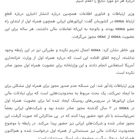
درباره هر دو مورد نتایج را اعلام کنیم.
وزیر ارتباطات و فناوری اطلاعات همچنین درباره انتشار اخباری درباره قطع
ارتباط
در کشورمان گفت: اپراتورهای ایرانی همچون همراه اول از ابتدای راه
GSMA
عضو
بودند و باتوجه به این‌که تعاملات مالی داشتند، هر ساله برای این
GSMA
عضویت
از
مجوز می‌گرفت.
OFAC
GSMA
وی خاطر نشان کرد:
اعمال تحریم نکرده و مقرراتی نیز در این رابطه وجود
GSMA
نداشته، آن‌چه اتفاق افتاده این است که درباره همراه اول از وزارت خزانه‌داری
آمریکا استعلامی انجام دادند و این وزارتخانه برای عضویت همراه اول مجوز صادر
نکرده است.
وزیر ارتباطات یادآور شد: این مسئله عدم صدور مجوز برای همراه اول مشکلی برای
ما ایجاد نمی‌کند، یک بحث مربوط به محدودیت‌هایی است که برای تبادلات مالی
میان اپراتورها در سرویس‌های رومینگ ایجاد شده اما برای عضویت همراه اول
در
در ۲ سال گذشته مجوز صادر نشده بود و شرکت‌های ایرانی بعضاً
GSMA
نمی‌توانستند با نام خود حضور پیدا کنند که در پی مذاکراتی که صورت گرفت، این
مجوز صادر شده و شرکت‌های ایرانی نیز حضور پیدا می‌کند. در رابطه با موضوع
محدودیت تبادلات مالی نیز مستنداتی از همراه اول درخواست شده و هم‌اکنون
همراه اول درحال پیگیری موضوع برای ارسال مستندات است.