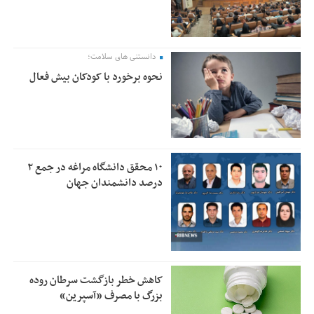
دانستنی های سلامت؛
نحوه برخورد با کودکان بیش فعال
۱۰ محقق دانشگاه مراغه در جمع ۲
درصد دانشمندان جهان
کاهش خطر بازگشت سرطان روده
بزرگ با مصرف «آسپرین»