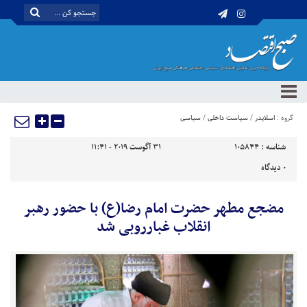
گروه :
اسلایدر
/
سیاست داخلی
/
سیاسی
شناسه :
105844
31 آگوست 2019 - 11:41
0
دیدگاه
مضجع مطهر حضرت امام رضا(ع) با حضور رهبر
انقلاب غبارروبی شد