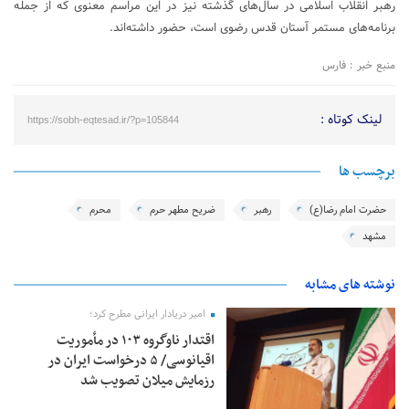
رهبر انقلاب اسلامی در سال‌های گذشته نیز در این مراسم معنوی که از جمله
برنامه‌های مستمر آستان قدس رضوی است، حضور داشته‌اند.
منبع خبر : فارس
لینک کوتاه :
https://sobh-eqtesad.ir/?p=105844
برچسب ها
حضرت امام رضا(ع)
رهبر
ضریح مطهر حرم
محرم
مشهد
نوشته های مشابه
امیر دریادار ایرانی مطرح کرد؛
اقتدار ناوگروه ۱۰۳ در مأموریت‌
اقیانوسی/ ۵ درخواست ایران در
رزمایش میلان تصویب شد