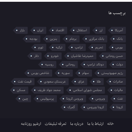
برچسب ها
آمریکا
ارز
استقلال
اقتصاد
ایران
بازار
بانک
بانک مرکزی
برجام
بنزین
بودجه
بورس
تحریم
ترامپ
ترکیه
تورم
حسن روحانی
حمیدرضا نقاشیان
خودرو
دلار
دولت
دونالد ترامپ
روحانی
روسیه
رژیم صهیونیستی
سهام
سوریه
شاخص بورس
صادرات
طلا
عراق
عربستان سعودی
قیمت نفت
مالیات
مجلس شورای اسلامی
محمد جواد ظریف
مسکن
نفت
ویروس
ویروس کرونا
پرسپولیس
چین
کرونا
کرونا ویروس
گمرک
خانه
ارتباط با ما
درباره ما
تعرفه تبلیغات
ارشیو روزنامه