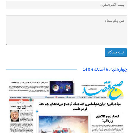
چهارشنبه، 6 اسفند 1404