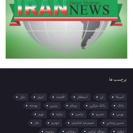
برچسب ها
آمریکا
ارز
استقلال
اقتصاد
ایران
بازار
بانک
بانک مرکزی
برجام
بنزین
بودجه
بورس
تحریم
ترامپ
ترکیه
تورم
حسن روحانی
حمیدرضا نقاشیان
خودرو
دلار
دولت
دونالد ترامپ
روحانی
روسیه