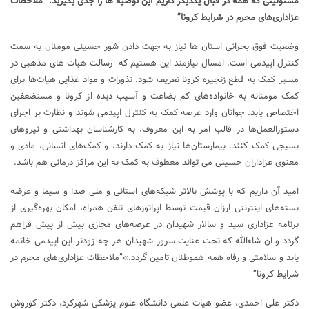
مسئولیتی که همه در قبال یکدیگر داریم این توصیه ها را جدی بگیرید. “ملاحظات
عزاداری‌های محرم در شرایط کرونا”
وضعیت فوق بحرانی استان ها نیاز به جهت دادن شور حسینی مومنان به سمت
کنترل اپیدمی است. امسال نیازمند این هستیم که رسالت هیات های مذهبی در
مسیر کمک به قطع زنجیره کرونا تعریف شود. نذورات و مواد غذایی هیات‌ها برای
کمک مومنانه به خانواده‌های کم بضاعت و آسیب دیده از کرونا و مستضعفین
اختصاص یابد. جوانان وارد عرصه کمک به کنترل اپیدمی شوند و نظارت بر اجرای
دستورالعمل‌ها در قالب امر به این معروف، به کارشناسان بهداشتی و نیروهای
بسیجی کمک کنند. بیمارستان‌ها نیاز به کمک دارند، و کمک‌های انسانی، مادی و
معنوی عزاداران حسینی می تواند معطوف به کمک به این مراکز درمانی هم باشد.
امید آن داریم که با پوشش بالاتر شبکه‌های استانی و ملی صدا و سیما و عرضه
بسته‌های اینترنتی ارزان قیمت توسط اپراتورهای تلفن همراه، امکان بهره‌گیری از
برنامه عزاداری سید و سالار شهیدان در عرصه‌های مجازی بیش از پیش فراهم
گردد و ان شاءالله که تحت عنایت سرور شهیدان هر چه زودتر این اپیدمی خاتمه
یابد و سلامتی و رفاه همه هموطنان تامین گردد.»”ملاحظات عزاداری‌های محرم در
شرایط کرونا”
دکتر علی احمدی، عضو هیات علمی دانشگاه علوم پزشکی شهرکرد، دکتر کوروش