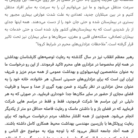
متاسفانه این سرایت پذیری بالا حتی در فضای باز نیز روی می‌دهد. این ویروس به
سرعت منتقل می‌شود و ما نیز می‌توانیم آن را به سرعت به سایر افراد منتقل
کنیم و در بین مبتلایان جدید، تعدادی به علت شدت عوارض بیماری مجبور به
بستری در بیمارستان شده و حتی جان خود را از دست می‌دهند. همه اینها جدای
از بار شدیدی است که به بیمارستان‌های کشور وارد شده است و حتی خدمات به
بیماران تصادفی، سکته‌های قلبی و مغزی، سرطان‌ها و سایر بیماران نیز تحت تاثیر
قرار گرفته است.”ملاحظات عزاداری‌های محرم در شرایط کرونا”
رهبر معظم انقلاب نیز در سال گذشته به رعایت توصیه‌های کارشناسان بهداشتی
در همه ایام مخصوصا در عزاداری های محرم تاکید فرمودند. از این رو درخواست ما
به عنوان متخصصین اپیدمیولوژی و بهداشت عمومی از همه مردم عزیز و شریف
ایران این است که برای عزاداری‌های حسینی امسال، هر خانواده، خانه خود را به
عنوان محل عزاداری در نظر بگیرند و ضمن بهره گیری از صدا و سیما و ظرفیت
فضای مجازی از حضور در سایر مکان‌ها جدا خودداری فرمایید. در صورتی که به هر
دلیلی در این مراسم ها شرکت فرمودید، فقط و فقط در مراسم هایی شرکت
فرمایید که در فضای باز و با داشتن ماسک و رعایت فاصله حداقل دو متر از یکدیگر
انجام می‌شود. همچنین از همه اقشار مختلف مردم درخواست می‌شود که برای
رعایت پروتکل‌ها با بازرسین مهندسی بهداشت محیط همکاری کامل داشته باشند.
از همه آحاد جامعه انتظار می‌رود که با توجه ویژه به موضوع حق الناس و