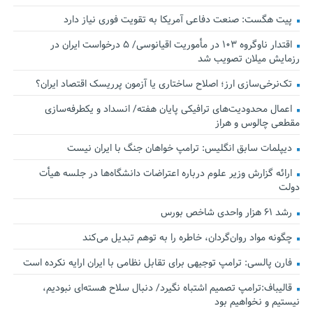
پیت هگست: صنعت دفاعی آمریکا به تقویت فوری نیاز دارد
اقتدار ناوگروه ۱۰۳ در مأموریت‌ اقیانوسی/ ۵ درخواست ایران در
رزمایش میلان تصویب شد
تک‌نرخی‌سازی ارز؛ اصلاح ساختاری یا آزمون پرریسک اقتصاد ایران؟
اعمال محدودیت‌های ترافیکی پایان هفته/ انسداد و یکطرفه‌سازی
مقطعی چالوس و هراز
دیپلمات سابق انگلیس:‌ ترامپ خواهان جنگ با ایران نیست
ارائه گزارش وزیر علوم درباره اعتراضات دانشگاه‌ها در جلسه هیأت
دولت
رشد ۶۱ هزار واحدی شاخص بورس
چگونه مواد روان‌گردان، خاطره را به توهم تبدیل می‌کند
فارن پالسی: ترامپ توجیهی برای تقابل نظامی با ایران ارایه نکرده است
قالیباف:ترامپ تصمیم اشتباه نگیرد/ دنبال سلاح هسته‌ای نبودیم،
نیستیم و نخواهیم بود