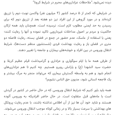
دیده نمی‌شود.”ملاحظات عزاداری‌های محرم در شرایط کرونا”
در شرایطی که کمتر از ۵ درصد کشور (۴ میلیون نفر) واکسن نوبت دوم را تزریق
کرده‌اند و در مورد گروهی از این افراد نیز دو هفته بعد از تزریق دوم که برای
رسیدن به حد ایمنی مطلوب لازم است، نرسیده است، همچنان باید همه ارکان
حاکمیت و مردم بر اصول مداخلات غیردارویی تاکید نموده و آنها را رعایت کنند؛
یعنی با استفاده از ماسک، عدم حضور در جمع در فضای بسته، رعایت فاصله دو
متری در فضای باز و رعایت بهداشت فردی (شستشوی منظم دست‌ها)، شرایط
انتقال ویروس در بین افراد و خوشه‌های بیماران و جامعه را تغییر دهند.
از طرفی همه ما با ایام سوگواری و عزاداری و گرامیداشت قیام عظیم کربلا و
حضرت سید الشهدا (ع) و یارانش روبرو هستیم. چه کنیم تا هم عزاداری‌های
انجام شود و هم به واسطه گسترش بیماری که می‌تواند منجر به مرگ بیشتر و
یک فاجعه انسانی شود، مدیون حق الناس نشویم؟
همه باید باور کنیم که شرایط انتقال ویروسی که در حال حاضر در کشور در گردش
است با ماه‌های قبل متفاوت است. در حال حاضر افرادیکه به ویروس آلوده
هستند و شاید خود آن ها نیز از آن اطلاعی نداشته باشند، با عدم رعایت پروتکل
های بهداشتی با سرعت بسیار بالا و در زمانی کوتاه موجب انتقال ویروس می‌شوند.