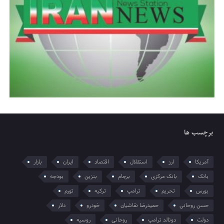
برچسب ها
آمریکا
ارز
استقلال
اقتصاد
ایران
بازار
بانک
بانک مرکزی
برجام
بنزین
بودجه
بورس
تحریم
ترامپ
ترکیه
تورم
حسن روحانی
حمیدرضا نقاشیان
خودرو
دلار
دولت
دونالد ترامپ
روحانی
روسیه