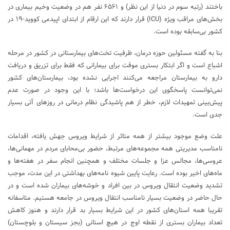
باختند (رتبه سوم در دنیا از این نظر) و ۶۵۶۱ نفر هم در وضعیت وخیم بیماری در
بخش‌های مراقب ویژه (ICU) قرار دارند که این ارقام از ابتدای اپیدمی کووید-۱۹ در
کشور بی‌سابقه بوده است.
بنا به گفته مسئولین حوزه درمان، ظرفیت تخت‌های بیمارستانی در کشور در مرحله
اشباع است و اگر ابتکار بستری موقت برای بیمارانی که فقط برای تزریق و دریافت
دارو به بیمارستان مراجعه می‌کنند اجرایی نشده بود، بیمارستان‌های کشور
نمی‌توانست پاسخگوی این درخواست‌ها باشد؛ با این وجود در صورت عدم
پیش‌بینی تمهیدات لازم، خطر از هم پاشیدگی نظام درمانی در روزهای آتی بسیار
جدی است.
علت وضع موجود بیشتر از همه متاثر از شرایط ویروس جهش یافته، اقدامات
نامناسب مدیریتی همه مجموعه‌های مرتبط، حضور بی‌محابای مردم در مهمانی‌ها،
عروسی‌ها، مجالس عزا و جلسات مختلف و همچنین انجام سفر در هفته‌ها و
ماه‌های اخیر بوده است. رعایت پایین شیوه نامه‌های بهداشتی در این مدت، موجب
تشدید وضعیت انتقال ویروس در بین افراد و خوشه‌های بیماران شده است و در
حال حاضر در وضعیت بسیار نامناسب انتقال ویروس در جامعه هستیم. متاسفانه
تقریبا همه استان‌های کشور در این شرایط بسیار بد قرار دارند و هنوز کاهش
تعداد بیماران بستری از نقطه اوج در هیچ استانی (بجز سیستان و بلوچستان)