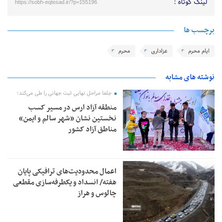
لینک کوتاه :
https://sobh-eqtesad.ir/?p=155196
برچسب ها
ایام محرم
عزاداری
محرم
نوشته های مشابه
جلفا مراحل نهایی ثبت جهانی را طی می‌کند؛
منطقه آزاد ارس در مسیر کسب
نخستین نشان «شهر سالم و ایمن»
مناطق آزاد کشور
اعمال محدودیت‌های ترافیکی پایان
هفته/ انسداد و یکطرفه‌سازی مقطعی
چالوس و هراز