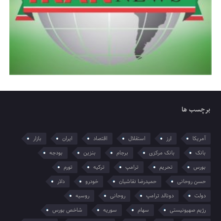
برچسب ها
آمریکا
ارز
استقلال
اقتصاد
ایران
بازار
بانک
بانک مرکزی
برجام
بنزین
بودجه
بورس
تحریم
ترامپ
ترکیه
تورم
حسن روحانی
حمیدرضا نقاشیان
خودرو
دلار
دولت
دونالد ترامپ
روحانی
روسیه
رژیم صهیونیستی
سهام
سوریه
شاخص بورس