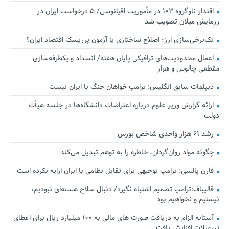
اقتدار ناوگروه ۱۰۳ در مأموریت‌ اقیانوسی/ ۵ درخواست ایران در
رزمایش میلان تصویب شد
تک‌نرخی‌سازی ارز؛ اصلاح ساختاری یا آزمون پرریسک اقتصاد ایران؟
اعمال محدودیت‌های ترافیکی پایان هفته/ انسداد و یکطرفه‌سازی
مقطعی چالوس و هراز
دیپلمات سابق انگلیس:‌ ترامپ خواهان جنگ با ایران نیست
ارائه گزارش وزیر علوم درباره اعتراضات دانشگاه‌ها در جلسه هیأت
دولت
رشد ۶۱ هزار واحدی شاخص بورس
چگونه مواد روان‌گردان، خاطره را به توهم تبدیل می‌کند
فارن پالسی: ترامپ توجیهی برای تقابل نظامی با ایران ارایه نکرده است
قالیباف:ترامپ تصمیم اشتباه نگیرد/ دنبال سلاح هسته‌ای نبودیم،
نیستیم و نخواهیم بود
آستانه الزام به دریافت صورت های مالی به ۱۰۰ میلیارد ریال برای اعطای
تسهیلات افزایش یافت