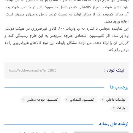
براساس این طرح دولت مکلف شده که هر ۶ ماه یکبار به کالاهایی که می توانند
وارد کشور شوند، اعم از کالاهایی که در داخل به صورت کلی تولید نمی شوند و یا
آن میزان کمبودی که از میزان تولید به نسبت تولید داخل و میزان مصرف است،
اجازه ورود دهد.
این نماینده مجلس با اشاره به رد واردات ۸۰۰ کالای غیرضروری در هیئت دولت،
یادآور شد: اگر کمیسیون اقتصادی هرچه سریعتر به این طرح رسیدگی کند و
گزارش آن را ارائه دهد، می تواند مشکل واردات این نوع کالاهای غیرضروری را به
نوعی رفع کند.
لینک کوتاه :
https://sobh-eqtesad.ir/?p=32870
برچسب ها
تولیدات داخلی
کمیسیون اقتصادی
کمیسیون بودجه مجلس
واردات
نوشته های مشابه