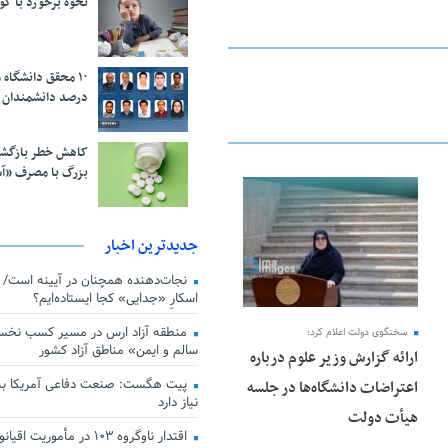
نحوه برخورد با ک
درصد دانشمندان 
کاهش خطر بازگش
بزرگ با مصرف «آ
25 فوریه 2026
جدیدترین اخبار
اسکارِ «جدایی» کجا ایستاده‌ایم؟
منطقه آزاد ارس در مسیر کسب نخس
سخنگوی دولت اعلام کرد؛
سالم و ایمن» مناطق آزاد کشور
ارائه گزارش وزیر علوم درباره
پیت هگست: صنعت دفاعی آمریکا به
اعتراضات دانشگاه‌ها در جلسه
نیاز دارد
هیأت دولت