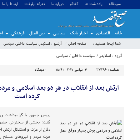
سرمقاله
یادداشت ها
گفتگو
درباره ما
تعرفه تبلیغات
ارتباط با ما
خانه
اقتصادی
اخبار بانک
سیاسی
بین الملل
فرهنگی
اج
شما اینجا هستید :
صفحه اصلی
آرشیو :
اسلایدر
,
سیاست داخلی
,
سیاسی
گروه :
اسلایدر
/
سیاست داخلی
/
سیاسی
شناسه :
37296
04 نوامبر 2017 - 18:41
0
دیدگاه
ارتش بعد از انقلاب در هر دو بعد اسلامی و مر
کرده است
دفاع از عزت و استقلال ارتش 
عزت مردم و نیروهای مسلح را