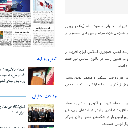
ید امام راحل ، گفت: بخشی از سخنرانی حضرت امام (ره) در چهارم
ه طور همزمان عزت مردم و نیروهای مسلح را از
د ارتش جمهوری اسلامی ایران افزود: از
تیتر روزنامه
 در همین راستا در قانون اساسی نیز حفظ
ه است.
اقیانوسی/
در هر دو بعد اسلامی و مردمی بودن بسیار
رزمایش میلان تص
وز بزرگترین سرمایه ارتش ، اعتماد عمومی
مقالات تحلیلی
س از جمله شهیدان فکوری ، ستاری ، صیاد
نمایشگاه فن‌نما، 
فزود: فداکاری و ایثار فرماندهان و پرسنل
ایران است
رای اولین بار در شکستن حصر آبادان جلوگر
ثار ارتش هستند.