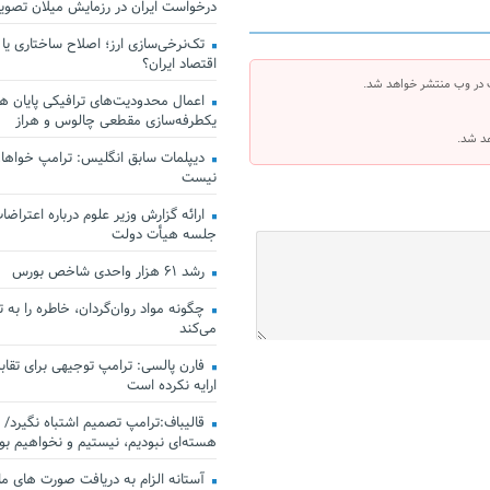
درخواست ایران در رزمایش میلان تصو
تک‌نرخی‌سازی ارز؛ اصلاح ساختاری یا
اقتصاد ایران؟
 در وب منتشر خواهد شد.
اعمال محدودیت‌های ترافیکی پایان هف
یکطرفه‌سازی مقطعی چالوس و هراز
هد شد.
دیپلمات سابق انگلیس:‌ ترامپ خواهان
نیست
ارائه گزارش وزیر علوم درباره اعتراضات
جلسه هیأت دولت
رشد ۶۱ هزار واحدی شاخص بورس
چگونه مواد روان‌گردان، خاطره را به 
می‌کند
فارن پالسی: ترامپ توجیهی برای تقابل
ارایه نکرده است
قالیباف:ترامپ تصمیم اشتباه نگیرد/ 
هسته‌ای نبودیم، نیستیم و نخواهیم بو