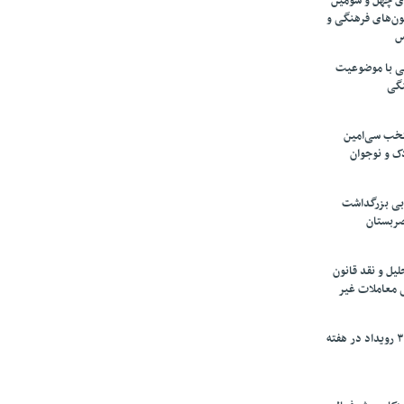
های چهل و سومین
ون‌های فرهنگی و
س
لمی با موضوعیت
نگی
تخب سی‌امین
ک و نوجوان
بی بزرگداشت
صربستان
یل و نقد قانون
ی معاملات غیر
برگزاری بیش از ۳۰۰ رویداد در هفته