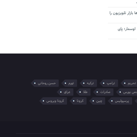
بازار تلویزیون را
اوسمار؛ پای
تحریم
ترامپ
ترکیه
تورم
حسن روحانی
ص بورس
صادرات
طلا
عراق
پرسپولیس
چین
کرونا
کرونا ویروس