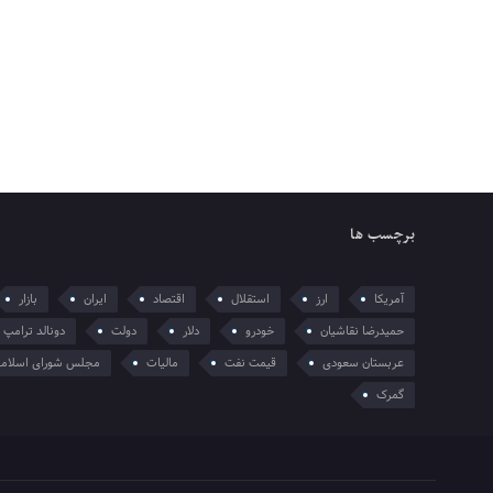
برچسب ها
آمریکا
ارز
استقلال
اقتصاد
ایران
بازار
حمیدرضا نقاشیان
خودرو
دلار
دولت
دونالد ترامپ
عربستان سعودی
قیمت نفت
مالیات
مجلس شورای اسلام
گمرک