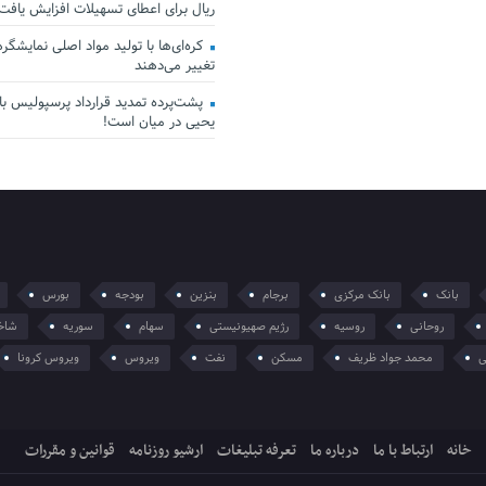
ریال برای اعطای تسهیلات افزایش یافت
کره‌ای‌ها با تولید مواد اصلی نمایشگرها 
تغییر می‌دهند
پشت‌پرده تمدید قرارداد پرسپولیس با 
یحیی در میان است!
بانک
بانک مرکزی
برجام
بنزین
بودجه
بورس
روحانی
روسیه
رژیم صهیونیستی
سهام
سوریه
شاخ
ی
محمد جواد ظریف
مسکن
نفت
ویروس
ویروس کرونا
خانه
ارتباط با ما
درباره ما
تعرفه تبلیغات
ارشیو روزنامه
قوانین و مقررات