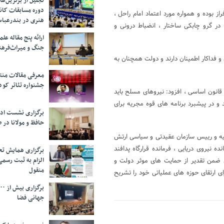
تجلیل از بر‌ترین‌
دوره مسابقات کان
ز بوده و همواره مورد اعتماد امام راحل ،
هنری در بندرعبا
در گرو چابکی ساختار ، انضباط درونی و
ارائه پنج مقاله ع
جنگ و میراث‌فره
 فداکار اطمینان دارند و دولت همچنان به
معرفی مقالات من
جشنواره تئاتر کود
انون اساسی ، افزود: نیروهای مسلح باید
و در پیشبرد برنامه های قوه مجریه برای
برگزاری نشست اد
حافظ و مولانا در 
فقیه و رییس سازمان عقیدتی و سیاسی ارتش
 نیروی دریایی ، فرمانده قرارگاه پدافند
برگزاری همایش تحل
الزام به ثبت رسم
 ضمن تقدیر از حمایت های موثر دولت و
منقول
ی ارتقای حوزه های عملیاتی خود را تشریح
جهانی فضا