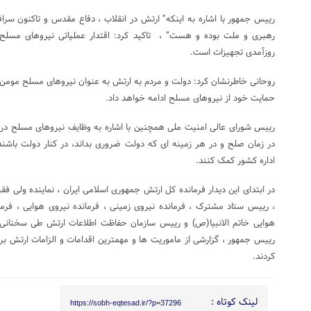
رییس جمهور با اشاره به اینکه” ارتش در انقلاب ، دفاع مقدس و تاکنون سرافرا
رهبری و ملت بوده و هست” ، تاکید کرد: اقتدار عملیاتی نیروهای مسلح 
روزآمدی تجهیزات است.
روحانی خاطرنشان کرد: دولت و مردم به ارتش به عنوان نیروهای مسلح مومن و
حمایت خود از نیروهای مسلح ادامه خواهد داد.
رییس شورای عالی امنیت ملی همچنین با اشاره به وظایف نیروهای مسلح در ق
در زمان صلح و در هر زمینه ای که دولت ضروری بداند، در کنار دولت باشند 
اداره کشور کمک کنند.
در ابتدای این دیدار فرمانده کل ارتش جمهوری اسلامی ایران ، نماینده ولی 
، رییس ستاد مشترک ، فرمانده نیروی زمینی ، فرمانده نیروی هوایی ، فرمانده
هوایی خاتم الانبیا(ص) و رییس سازمان حفاظت اطلاعات ارتش طی سخنانی
رییس جمهور ، گزارشی از ماموریت ها و مهمترین اقدامات و الزامات ارتش برا
کردند.
لینک کوتاه :
https://sobh-eqtesad.ir/?p=37296