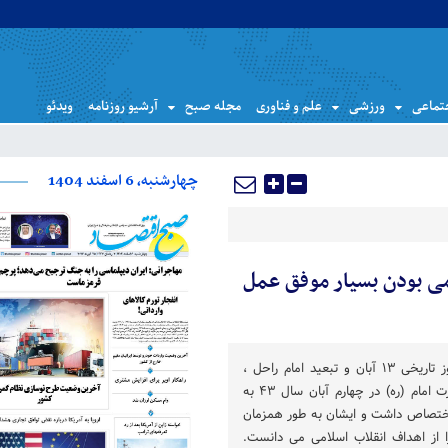
تماعی
ورزشی
علم و فناوری
مجله صبح
آرشیو روزنامه
ویدئو
چهارشنبه، 6 اسفند 1404
دمی بودن بسیار موفق عمل
رییس جمهور با گرامیداشت روز تاریخی ۱۳ آبان و تبعید امام راحل ،
گفت: بخشی از سخنرانی حضرت امام (ره) در چهارم آبان سال ۴۳ به
اختصاص داشت و ایشان به طور همزمان
 از اهداف انقلاب اسلامی می دانست.