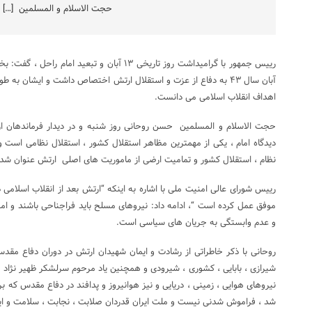
حجت الاسلام و المسلمین […]
رییس جمهور با گرامیداشت روز تاریخی ۱۳ آبان و تبع
آبان سال ۴۳ به دفاع از عزت و استقلال ارتش اختصاص داشت و ایشان ب
اهداف انقلاب اسلامی می دانست.
حجت الاسلام و المسلمین حسن روحانی روز شنبه و در دیدار فرماندهان ارش
دیدگاه امام ، یکی از مهمترین مظاهر استقلال کشور ، استقلال نظامی است و
نظام ، استقلال کشور و تمامیت ارضی از ماموریت های اصلی ارتش عنوان شد
رییس شورای عالی امنیت ملی با اشاره به اینکه “ارتش بعد از انقلاب اسلامی 
موفق عمل کرده است “، ادامه داد: نیروهای مسلح باید فراجناحی باشند و امر
و عدم وابستگی به جریان های سیاسی است.
روحانی با ذکر خاطراتی از رشادت و ایمان شهیدان ارتش در دوران دفاع مقد
شیرازی ، بابایی ، کشوری ، شیرودی و همچنین یاد مرحوم سرلشکر ظهیر نژاد ، ا
نیروهای هوایی ، زمینی ، دریایی و نیز هوانیروز و پدافند در دفاع مقدس که ب
شد ، فراموش شدنی نیست و ملت ایران قدردان صلابت ، نجابت ، سلامت و ای