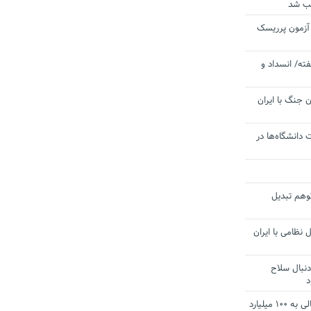
یب شد
 آزمون پرریسک
ته/ انسداد و
 جنگ با ایران
 دانشگاه‌ها در
توهم تبدیل
 نظامی با ایران
دنبال سلاح
د
آستانه الزام به دریافت صورت های مالی به ۱۰۰ میلیارد