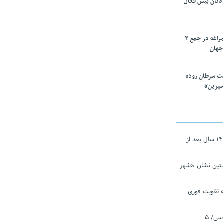
ودکان بیش فعال
۱۰ محقق دانشگاه مراغه در جمع ۲
جهان
ت سرطان روده
سپرین»
نجات‌دهنده‌ همچنان در آیینه است/ ۱۴ سال بعد از
تین نشان «شهر
 تقویت فوری
اقتدار ناوگروه ۱۰۳ در مأموریت‌ اقیانوسی/ ۵