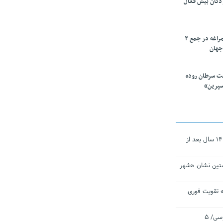
ودکان بیش فعال
۱۰ محقق دانشگاه مراغه در جمع ۲
جهان
ت سرطان روده
سپرین»
نجات‌دهنده‌ همچنان در آیینه است/ ۱۴ سال بعد از
تین نشان «شهر
 تقویت فوری
اقتدار ناوگروه ۱۰۳ در مأموریت‌ اقیانوسی/ ۵