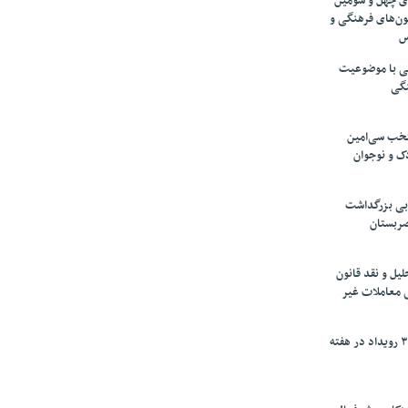
های چهل و سومین
ون‌های فرهنگی و
س
لمی با موضوعیت
نگی
تخب سی‌امین
ک و نوجوان
بی بزرگداشت
صربستان
یل و نقد قانون
ی معاملات غیر
برگزاری بیش از ۳۰۰ رویداد در هفته