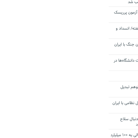
یب شد
 آزمون پرریسک
ته/ انسداد و
 جنگ با ایران
 دانشگاه‌ها در
توهم تبدیل
 نظامی با ایران
دنبال سلاح
د
آستانه الزام به دریافت صورت های مالی به ۱۰۰ میلیارد