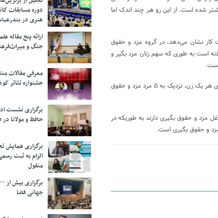
تجلیل از بر‌ترین‌
دوره مسابقات کان
تر شده است. از این رو هر چند اندک اما
هنری در بندرعبا
ارائه پنج مقاله ع
 کار نشان‌ می‌دهد، در گروه مزد و حقوق
جنگ و میراث‌فره
۱ تا ۱۳۹۵ به میزان ۲.۵ درصد افزایش یافته است به طوری که سهم زنان مزد بگیر و
معرفی مقالات من
جشنواره تئاتر کود
علاوه بر این نسبت جنسی مزدبگیری در سال ۱۳۹۵ به گونه ای شده که به ازای هر یک زن، نزدیک به ۵ مرد مزد و حقوق
برگزاری نشست اد
غل مزد و حقوق بگیری دارند به طوریکه در
حافظ و مولانا در 
برگزاری همایش تحل
الزام به ثبت رسم
منقول
جهانی فضا