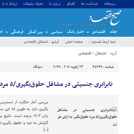
سرمقاله
یادداشت ها
گفتگو
درباره ما
تعرفه تبلیغات
ارتباط با ما
خانه
اقتصادی
اخبار بانک
سیاسی
بین الملل
فرهنگی
اج
شما اینجا هستید :
صفحه اصلی
آرشیو :
اشتغال
,
اقتصادی
گروه :
اشتغال
/
اقتصادی
شناسه :
45299
23 ژانویه 2018 - 11:47
0
دیدگاه
نابرابری جنسیتی در مشاغل حقوق‌بگیری/۵ مرد حقوق‌بگیر به ازای هر زن
بررسی آمار حکایت از دسترسی 
زنان ۱۷.۳ درصد است. نتا
گرایش به مزد و حقوق بگیری در
[…]