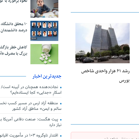
نحوه برخورد با ک
درصد دانشمندان 
25 فوریه 2026
کاهش خطر بازگش
بزرگ با مصرف «آ
رشد ۶۱ هزار واحدی شاخص
جدیدترین اخبار
بورس
اسکارِ «جدایی» کجا ایستاده‌ایم؟
منطقه آزاد ارس در مسیر کسب نخس
سالم و ایمن» مناطق آزاد کشور
پیت هگست: صنعت دفاعی آمریکا به
نیاز دارد