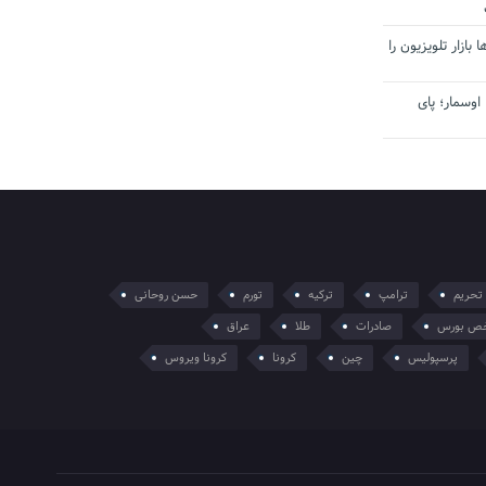
بازار تلویزیون را
اوسمار؛ پای
تحریم
ترامپ
ترکیه
تورم
حسن روحانی
ص بورس
صادرات
طلا
عراق
پرسپولیس
چین
کرونا
کرونا ویروس