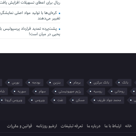
ریال برای اعطای تسهیلات افزایش یافت
کره‌ای‌ها با تولید مواد اصلی نمایشگرها 
تغییر می‌دهند
پشت‌پرده تمدید قرارداد پرسپولیس با 
یحیی در میان است!
بانک
بانک مرکزی
برجام
بنزین
بودجه
بورس
روحانی
روسیه
رژیم صهیونیستی
سهام
سوریه
شاخ
ی
محمد جواد ظریف
مسکن
نفت
ویروس
ویروس کرونا
خانه
ارتباط با ما
درباره ما
تعرفه تبلیغات
ارشیو روزنامه
قوانین و مقررات