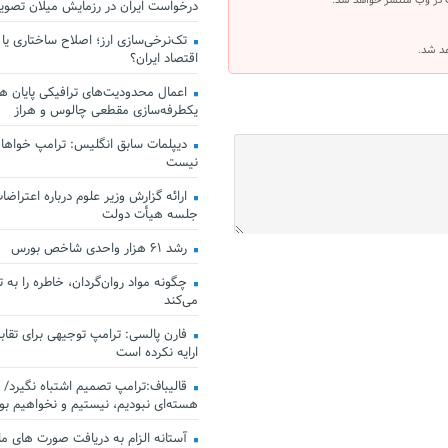
 در وب منتشر خواهد شد.
درخواست ایران در رزمایش میلان تصو
تک‌نرخی‌سازی ارز؛ اصلاح ساختاری یا
هد شد.
اقتصاد ایران؟
اعمال محدودیت‌های ترافیکی پایان هف
یکطرفه‌سازی مقطعی چالوس و هراز
دیپلمات سابق انگلیس:‌ ترامپ خواهان
نیست
ارائه گزارش وزیر علوم درباره اعتراضات
جلسه هیأت دولت
رشد ۶۱ هزار واحدی شاخص بورس
چگونه مواد روان‌گردان، خاطره را به 
می‌کند
فارن پالسی: ترامپ توجیهی برای تقابل
ارایه نکرده است
قالیباف:ترامپ تصمیم اشتباه نگیرد/ 
هسته‌ای نبودیم، نیستیم و نخواهیم بو