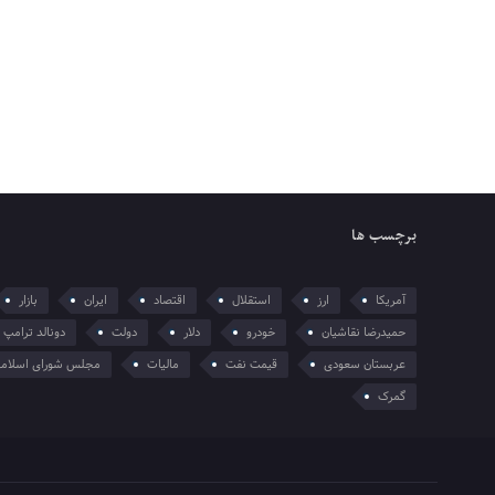
برچسب ها
آمریکا
ارز
استقلال
اقتصاد
ایران
بازار
حمیدرضا نقاشیان
خودرو
دلار
دولت
دونالد ترامپ
عربستان سعودی
قیمت نفت
مالیات
مجلس شورای اسلام
گمرک