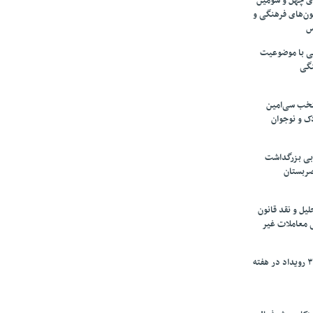
های چهل و سومین
ون‌های فرهنگی و
س
لمی با موضوعیت
نگی
تخب سی‌امین
ک و نوجوان
بی بزرگداشت
صربستان
یل و نقد قانون
ی معاملات غیر
برگزاری بیش از ۳۰۰ رویداد در هفته