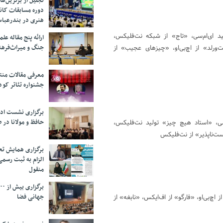
تجلیل از بر‌ترین‌
دوره مسابقات کان
هنری در بندرعبا
 ای‌ام‌سی، «تاج» از شبکه نت‌فلیکس،
ارائه پنج مقاله ع
جنگ و میراث‌فره
رلد» از اچ‌بی‌او، «چیزهای عجیب» از
معرفی مقالات من
جشنواره تئاتر کود
برگزاری نشست اد
حافظ و مولانا در 
ی‌سی، «استاد هیچ چیز» تولید نت‌فلیکس،
ت‌ناپذیر» از نت‌فلیکس
برگزاری همایش تحل
الزام به ثبت رسم
منقول
جهانی فضا
چ‌بی‌او، «فارگو» از اف‌ایکس، «نابغه» از