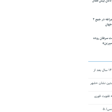
ودکان بیش فعال
۱۰ محقق دانشگاه مراغه در جمع ۲
جهان
ت سرطان روده
سپرین»
نجات‌دهنده‌ همچنان در آیینه است/ ۱۴ سال بعد از
تین نشان «شهر
 تقویت فوری
اقتدار ناوگروه ۱۰۳ در مأموریت‌ اقیانوسی/ ۵