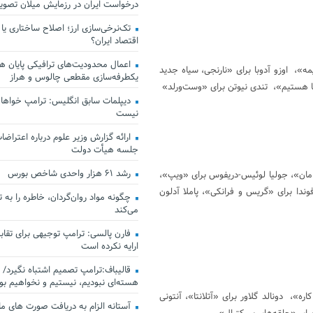
درخواست ایران در رزمایش میلان تصو
تک‌نرخی‌سازی ارز؛ اصلاح ساختاری یا
اقتصاد ایران؟
اعمال محدودیت‌های ترافیکی پایان هف
»، اوزو آدوبا برای «نارنجی، سیاه جدید
یکطرفه‌سازی مقطعی چالوس و هراز
 هستیم»، تندی نیوتن برای «وست‌ورلد»
دیپلمات سابق انگلیس:‌ ترامپ خواهان
نیست
ارائه گزارش وزیر علوم درباره اعتراضات
جلسه هیأت دولت
رشد ۶۱ هزار واحدی شاخص بورس
مان»، جولیا لوئیس-دریفوس برای «ویپ»،
دا برای «گریس و فرانکی»،‌ پاملا آدلون
چگونه مواد روان‌گردان، خاطره را به 
می‌کند
فارن پالسی: ترامپ توجیهی برای تقابل
ارایه نکرده است
قالیباف:ترامپ تصمیم اشتباه نگیرد/ 
هسته‌ای نبودیم، نیستیم و نخواهیم بو
»، دونالد گلاور برای «آتلانتا»، آنتونی