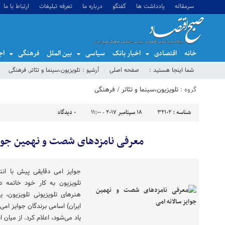
سرمقاله
یادداشت ها
گفتگو
درباره ما
تعرفه تبلیغات
ارتباط با ما
خانه
اقتصادی
اخبار بانک
سیاسی
بین الملل
فرهنگی
اج
شما اینجا هستید :
صفحه اصلی
آرشیو :
تلویزیون،سینما و تئاتر
,
فرهنگی
گروه :
تلویزیون،سینما و تئاتر
/
فرهنگی
شناسه :
32102
18 سپتامبر 2017 - 11:00
0
دیدگاه
معرفی نامزدهای شصت و نهمین جوایز
تلویزیون به کار خود خاتمه دا
هنرهای تلویزیونی تلویزیون
ایران) اسامی برندگان جوایز امی 
یاد می‌شود، اعلام کرد. از میان 