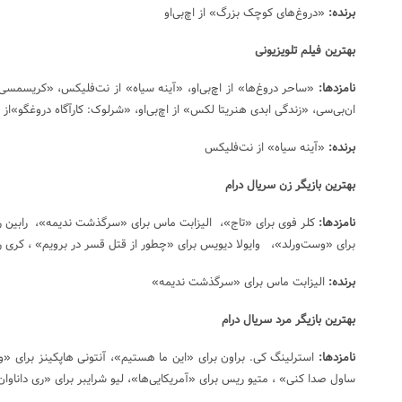
برنده:
«دروغ‌های کوچک بزرگ» از اچ‌بی‌او
بهترین فیلم تلویزیونی
نامزدها:
«ساحر دروغ‌ها» از اچ‌بی‌او، «آینه سیاه» از نت‌فلیکس، «کریسمسی 
ان‌بی‌سی، «زندگی ابدی هنریتا لکس» از اچ‌بی‌او، «شرلوک: کارآگاه دروغگو»از 
برنده:
«آینه سیاه» از نت‌فلیکس
بهترین بازیگر زن سریال درام
نامزدها:
کلر فوی برای «تاج»، الیزابت ماس برای «سرگذشت ندیمه»، رابین را
برای «وست‌ورلد»، وایولا دیویس برای «چطور از قتل قسر در برویم» ، کری را
برنده:
الیزابت ماس برای «سرگذشت ندیمه»
بهترین بازیگر مرد سریال درام
نامزدها:
استرلینگ کی. براون برای «این ما هستیم»، آنتونی هاپکینز برای «
ساول صدا کنی» ، متیو ریس برای «آمریکایی‌ها»، لیو شرایبر برای «ری داناوان