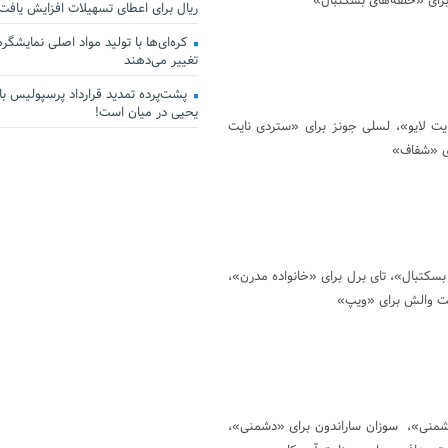
 برای «حلقه‌های بسکتبال»
ریال برای اعطای تسهیلات افزایش یافت
کره‌ای‌ها با تولید مواد اصلی نمایشگرها 
تغییر می‌دهند
پشت‌پرده تمدید قرارداد پرسپولیس با 
یحیی در میان است!
یت لایو»، لسلی جونز برای «ستردی نایت
ای «شفاف»
بسکتبال»، تای برل برای «خانواده مدرن»،
ت والش برای «ویپ»
شمنی»، سوزان ساراندون برای «دشمنی»،