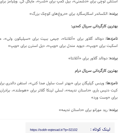
استنلی توچی برای «دشمنی»، بیل کمپ برای «شبِ»، مایکل کی. ویلیامز برا
برنده:
الکساندر اسکارسگارد برای «دروغ‌های کوچک بزرگ»
بهترین کارگردانی سریال کمدی:
نامزدها:
دونالد گلاور برای «آتلانتا»، جیمی ببیت برای «سیلیکون ولی»، 
اسکیت برای «ویپ»، دیوید مندل برای «ویپ»، دیل استرن برای «ویپ»
برنده:
دونالد گلاور برای «آتلانتا»
بهترین کارگردانی سریال درام
نامزدها:
وینس گیلیگان برای «بهتر است ساول صدا کنی»، استفن دالدری برای 
کیت دنیس باری «داستان ندیمه»، لسلی لینکا گلاتر برای «هوملند»، برادران
برای «وست ورد»
برنده:
رید مورانو برای «داستان ندیمه»
لینک کوتاه :
https://sobh-eqtesad.ir/?p=32102