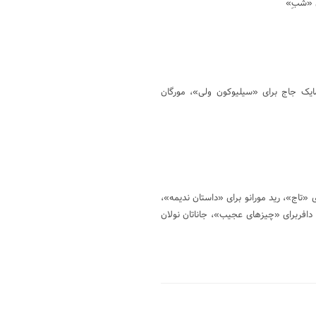
ی «شبِ»
مایک جاج برای «سیلیوکون ولی»، مورگان
«تاج»، رید مورانو برای «داستان ندیمه»،
 دافربرای «چیزهای عجیب»، جاناتان نولان