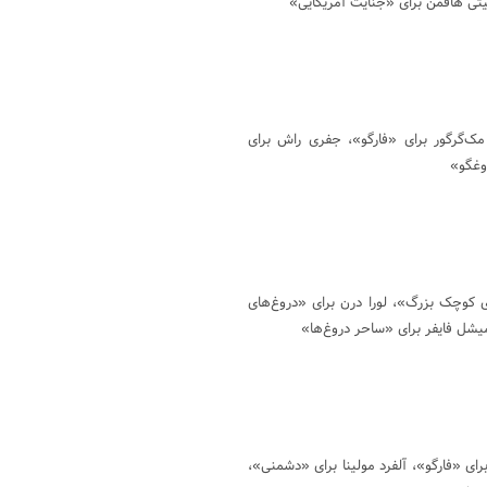
تی هافمن برای «جنایت آمریکایی»
مک‌گرگور برای «فارگو»، جفری راش برای
روغگو»
ی کوچک بزرگ»، لورا درن برای «دروغ‌های
ل فایفر برای «ساحر دروغ‌ها»
ای «فارگو»، آلفرد مولینا برای «دشمنی»،