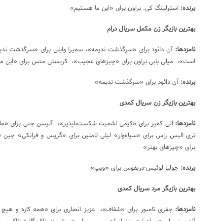
برنده:
استرلینگ کی. براون برای «این ما هستیم»
بهترین بازیگر زن مکمل سریال درام
نامزدها:
آن دائود برای «سرگذشت ندیمه»، سمیرا وایلی برای «سرگذشت ندیمه
است»، میلی بابی براون برای «چیزهای عجیب»، کریستی متس برای «این ما
برنده:
آن دائود برای «سرگذشت ندیمه»
بهترین بازیگر زن سریال کمدی
نامزدها:
الی کمپر برای «کیمی اشمیت شکست‌ناپذیر»، آلیسن جنی برای «ما
تری الیس راس برای «سیاه‌وار» لیلی تاملین برای «گریس و فرانکی» جین فون
برای «چیزهای بهتر»
برنده:
جولیا لوئیس-دریفوس برای «ویپ»
بهترین بازیگر مرد سریال کمدی
نامزدها:
جفری تامبور برای «شفاف»، عزیز انصاری برای «همه کاره و هیچ کاره