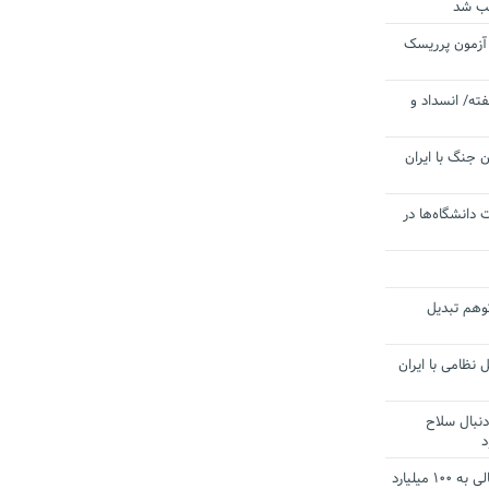
یب شد
 آزمون پرریسک
ته/ انسداد و
 جنگ با ایران
 دانشگاه‌ها در
توهم تبدیل
 نظامی با ایران
دنبال سلاح
د
آستانه الزام به دریافت صورت های مالی به ۱۰۰ میلیارد