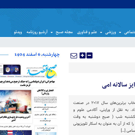
تماعی
ورزشی
علم و فناوری
مجله صبح
آرشیو روزنامه
ویدئو
چهارشنبه، 6 اسفند 1404
 سالانه امی
جوایز امی دقایقی پیش با انتخاب برترین‌های سال ۲۰۱۷ در صنعت
د. به نقل از ورایتی، آکادمی علوم و
، یکشنبه شب ( صبح دوشنبه به وقت
را که از آن به عنوان به اسکار تلویزیونی
اسامی […]