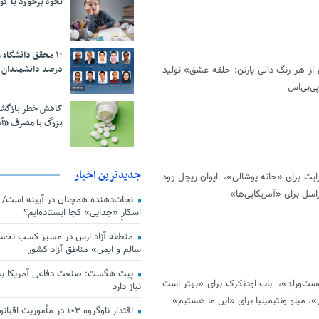
نحوه برخورد با ک
درصد دانشمندان 
از هر رنگ دالی پارتن: حلقه عشق» تولید
پی‌بی‌اس
کاهش خطر بازگش
بزرگ با مصرف «آ
جدیدترین اخبار
یت برای «خانه پوشالی»، ایوان ریچل وود
سل برای «آمریکایی‌ها»
اسکارِ «جدایی» کجا ایستاده‌ایم؟
منطقه آزاد ارس در مسیر کسب نخس
سالم و ایمن» مناطق آزاد کشور
پیت هگست: صنعت دفاعی آمریکا به
وست‌ورلد»، باب اودنکرک برای «بهتر است
نیاز دارد
»، میلو ونتیمیلیا برای «این ما هستیم»