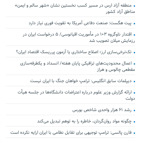
منطقه آزاد ارس در مسیر کسب نخستین نشان «شهر سالم و ایمن»
مناطق آزاد کشور
پیت هگست: صنعت دفاعی آمریکا به تقویت فوری نیاز دارد
اقتدار ناوگروه ۱۰۳ در مأموریت‌ اقیانوسی/ ۵ درخواست ایران در
رزمایش میلان تصویب شد
تک‌نرخی‌سازی ارز؛ اصلاح ساختاری یا آزمون پرریسک اقتصاد ایران؟
اعمال محدودیت‌های ترافیکی پایان هفته/ انسداد و یکطرفه‌سازی
مقطعی چالوس و هراز
دیپلمات سابق انگلیس:‌ ترامپ خواهان جنگ با ایران نیست
ارائه گزارش وزیر علوم درباره اعتراضات دانشگاه‌ها در جلسه هیأت
دولت
رشد ۶۱ هزار واحدی شاخص بورس
چگونه مواد روان‌گردان، خاطره را به توهم تبدیل می‌کند
فارن پالسی: ترامپ توجیهی برای تقابل نظامی با ایران ارایه نکرده است