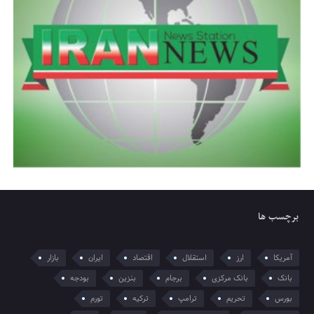
برچسب ها
آمریکا
ارز
استقلال
اقتصاد
ایران
بازار
بانک
بانک مرکزی
برجام
بنزین
بودجه
بورس
تحریم
ترامپ
ترکیه
تورم