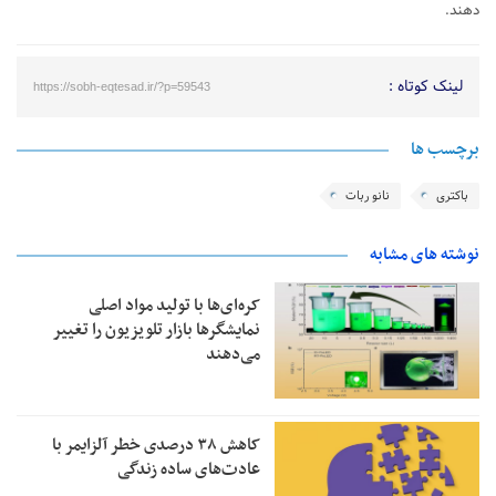
دهند.
لینک کوتاه :
https://sobh-eqtesad.ir/?p=59543
برچسب ها
باکتری
نانو ربات
نوشته های مشابه
کره‌ای‌ها با تولید مواد اصلی
نمایشگرها بازار تلویزیون را تغییر
می‌دهند
کاهش ۳۸ درصدی خطر آلزایمر با
عادت‌های ساده زندگی