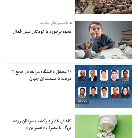
دانستنی های سلامت؛
نحوه برخورد با کودکان بیش فعال
۱۰ محقق دانشگاه مراغه در جمع ۲
درصد دانشمندان جهان
کاهش خطر بازگشت سرطان روده
بزرگ با مصرف «آسپرین»