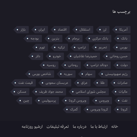
برچسب ها
آمریکا
ارز
استقلال
اقتصاد
ایران
بازار
بانک
بانک مرکزی
برجام
بنزین
بودجه
بورس
تحریم
ترامپ
ترکیه
تورم
حسن روحانی
حمیدرضا نقاشیان
خودرو
دلار
دولت
دونالد ترامپ
روحانی
روسیه
رژیم صهیونیستی
سهام
سوریه
شاخص بورس
صادرات
طلا
عراق
عربستان سعودی
قیمت نفت
مالیات
مجلس شورای اسلامی
محمد جواد ظریف
مسکن
نفت
ویروس
ویروس کرونا
پرسپولیس
چین
کرونا
کرونا ویروس
گمرک
خانه
ارتباط با ما
درباره ما
تعرفه تبلیغات
ارشیو روزنامه