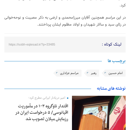
کرد.
در این مراسم همچنین آقایان میرزامحمدی و ارضی به ذکر مصیبت و نوحه‌خوانی
در رثای سید و سالار شهیدان و اولاد مظلوم ایشان پرداختند.
لینک کوتاه :
https://sobh-eqtesad.ir/?p=33485
برچسب ها
امام حسین
رهبر
مراسم عزاداری
نوشته های مشابه
امیر دریادار ایرانی مطرح کرد؛
اقتدار ناوگروه ۱۰۳ در مأموریت‌
اقیانوسی/ ۵ درخواست ایران در
رزمایش میلان تصویب شد