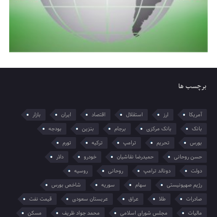
برچسب ها
آمریکا
ارز
استقلال
اقتصاد
ایران
بازار
بانک
بانک مرکزی
برجام
بنزین
بودجه
بورس
تحریم
ترامپ
ترکیه
تورم
حسن روحانی
حمیدرضا نقاشیان
خودرو
دلار
دولت
دونالد ترامپ
روحانی
روسیه
رژیم صهیونیستی
سهام
سوریه
شاخص بورس
صادرات
طلا
عراق
عربستان سعودی
قیمت نفت
مالیات
مجلس شورای اسلامی
محمد جواد ظریف
مسکن