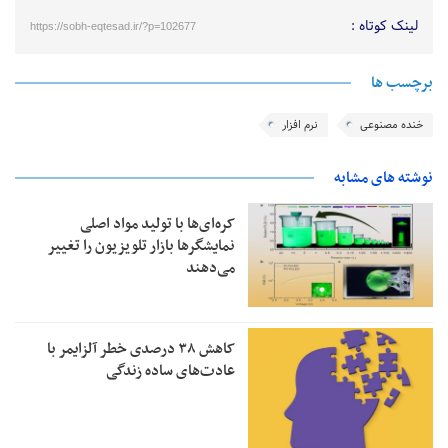
لینک کوتاه :
https://sobh-eqtesad.ir/?p=102677
برچسب ها
خنده مصنوعی
نرم افزار
نوشته های مشابه
کره‌ای‌ها با تولید مواد اصلی
نمایشگرها بازار تلویزیون را تغییر
می‌دهند
کاهش ۳۸ درصدی خطر آلزایمر با
عادت‌های ساده زندگی