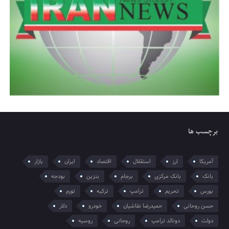
برچسب ها
آمریکا
ارز
استقلال
اقتصاد
ایران
بازار
بانک
بانک مرکزی
برجام
بنزین
بودجه
بورس
تحریم
ترامپ
ترکیه
تورم
حسن روحانی
حمیدرضا نقاشیان
خودرو
دلار
دولت
دونالد ترامپ
روحانی
روسیه