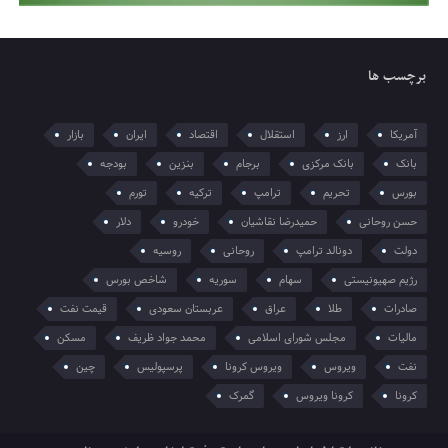
برچسب ها
آمریکا
ارز
استقلال
اقتصاد
ایران
بازار
بانک
بانک مرکزی
برجام
بنزین
بودجه
بورس
تحریم
ترامپ
ترکیه
تورم
حسن روحانی
حمیدرضا نقاشیان
خودرو
دلار
دولت
دونالد ترامپ
روحانی
روسیه
رژیم صهیونیستی
سهام
سوریه
شاخص بورس
صادرات
طلا
عراق
عربستان سعودی
قیمت نفت
مالیات
مجلس شورای اسلامی
محمد جواد ظریف
مسکن
نفت
ویروس
ویروس کرونا
پرسپولیس
چین
کرونا
کرونا ویروس
گمرک