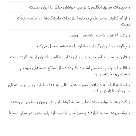
دیپلمات سابق انگلیس:‌ ترامپ خواهان جنگ با ایران نیست
ارائه گزارش وزیر علوم درباره اعتراضات دانشگاه‌ها در جلسه هیأت
دولت
رشد ۶۱ هزار واحدی شاخص بورس
چگونه مواد روان‌گردان، خاطره را به توهم تبدیل می‌کند
فارن پالسی: ترامپ توجیهی برای تقابل نظامی با ایران ارایه نکرده است
قالیباف:ترامپ تصمیم اشتباه نگیرد/ دنبال سلاح هسته‌ای نبودیم،
نیستیم و نخواهیم بود
آستانه الزام به دریافت صورت های مالی به ۱۰۰ میلیارد ریال برای اعطای
تسهیلات افزایش یافت
کره‌ای‌ها با تولید مواد اصلی نمایشگرها بازار تلویزیون را تغییر می‌دهند
پشت‌پرده تمدید قرارداد پرسپولیس با اوسمار؛ پای یحیی در میان است!