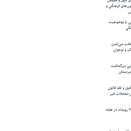
های چهل و سومین
ون‌های فرهنگی و
س
لمی با موضوعیت
نگی
تخب سی‌امین
ک و نوجوان
بی بزرگداشت
صربستان
یل و نقد قانون
ی معاملات غیر
برگزاری بیش از ۳۰۰ رویداد در هفته