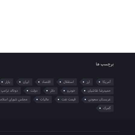
برچسب ها
آمریکا
ارز
استقلال
اقتصاد
ایران
بازار
حمیدرضا نقاشیان
خودرو
دلار
دولت
دونالد ترامپ
عربستان سعودی
قیمت نفت
مالیات
مجلس شورای اسلام
گمرک