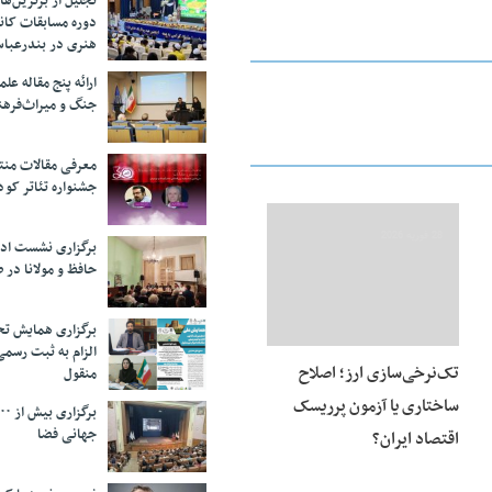
تجلیل از بر‌ترین‌
دوره مسابقات کان
هنری در بندرعبا
ارائه پنج مقاله ع
جنگ و میراث‌فره
معرفی مقالات من
جشنواره تئاتر کود
28 فوریه 2026
برگزاری نشست اد
حافظ و مولانا در 
برگزاری همایش تحل
الزام به ثبت رسم
تک‌نرخی‌سازی ارز؛ اصلاح
منقول
ساختاری یا آزمون پرریسک
جهانی فضا
اقتصاد ایران؟