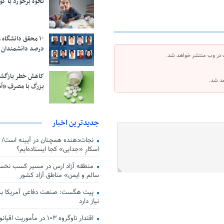
نحوه برخورد با ک
درصد دانشمندان 
 در وب منتشر خواهد شد.
کاهش خطر بازگش
هد شد.
بزرگ با مصرف «آ
جدیدترین اخبار
اسکارِ «جدایی» کجا ایستاده‌ایم؟
منطقه آزاد ارس در مسیر کسب نخس
سالم و ایمن» مناطق آزاد کشور
پیت هگست: صنعت دفاعی آمریکا به
نیاز دارد