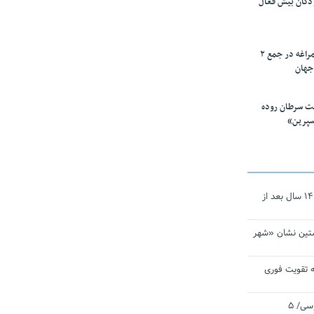
ودکان بیش فعال
۱۰ محقق دانشگاه مراغه در جمع ۲
جهان
ت سرطان روده
سپرین»
نجات‌دهنده‌ همچنان در آیینه است/ ۱۴ سال بعد از
تین نشان «شهر
 تقویت فوری
اقتدار ناوگروه ۱۰۳ در مأموریت‌ اقیانوسی/ ۵