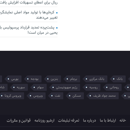
ریال برای اعطای تسهیلات افزایش یافت
کره‌ای‌ها با تولید مواد اصلی نمایشگرها 
تغییر می‌دهند
پشت‌پرده تمدید قرارداد پرسپولیس با 
یحیی در میان است!
بانک
بانک مرکزی
برجام
بنزین
بودجه
بورس
روحانی
روسیه
رژیم صهیونیستی
سهام
سوریه
شاخ
ی
محمد جواد ظریف
مسکن
نفت
ویروس
ویروس کرونا
خانه
ارتباط با ما
درباره ما
تعرفه تبلیغات
ارشیو روزنامه
قوانین و مقررات