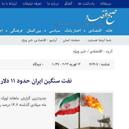
سرمقاله
یادداشت ها
گفتگو
درباره ما
تعرفه تبلیغات
ارتباط با ما
خانه
اقتصادی
اخبار بانک
سیاسی
بین الملل
فرهنگی
اج
شما اینجا هستید :
صفحه اصلی
آرشیو :
اقتصادی
,
خبر ویژه
گروه :
اقتصادی
/
خبر ویژه
شناسه :
161407
12 فوریه 2022 - 10:47
0
دیدگاه
نفت سنگین ایران حدود ۱۱ دلار گران شد
جدیدترین گزارش ماهانه اوپک
ماه میلادی گذشته ۱۴.۶ درصد رشد کرده است.