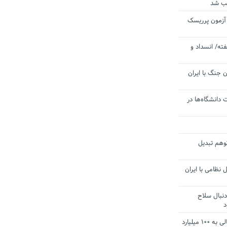
یب شد
 آزمون پرریسک
ته/ انسداد و
 جنگ با ایران
 دانشگاه‌ها در
توهم تبدیل
 نظامی با ایران
دنبال سلاح
د
آستانه الزام به دریافت صورت های مالی به ۱۰۰ میلیارد