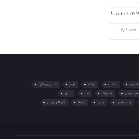
بازار تلویزیون را
اوسمار؛ پای
تحریم
ترامپ
ترکیه
تورم
حسن روحانی
ص بورس
صادرات
طلا
عراق
پرسپولیس
چین
کرونا
کرونا ویروس