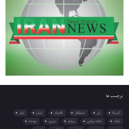
برچسب ها
آمریکا
ارز
استقلال
اقتصاد
ایران
بازار
بانک
بانک مرکزی
برجام
بنزین
بودجه