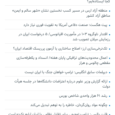
کجا ایستاده‌ایم؟
منطقه آزاد ارس در مسیر کسب نخستین نشان «شهر سالم و ایمن»
مناطق آزاد کشور
پیت هگست: صنعت دفاعی آمریکا به تقویت فوری نیاز دارد
اقتدار ناوگروه ۱۰۳ در مأموریت‌ اقیانوسی/ ۵ درخواست ایران در
رزمایش میلان تصویب شد
تک‌نرخی‌سازی ارز؛ اصلاح ساختاری یا آزمون پرریسک اقتصاد ایران؟
اعمال محدودیت‌های ترافیکی پایان هفته/ انسداد و یکطرفه‌سازی
مقطعی چالوس و هراز
دیپلمات سابق انگلیس:‌ ترامپ خواهان جنگ با ایران نیست
ارائه گزارش وزیر علوم درباره اعتراضات دانشگاه‌ها در جلسه هیأت
دولت
رشد ۶۱ هزار واحدی شاخص بورس
چگونه مواد روان‌گردان، خاطره را به توهم تبدیل می‌کند
فارن پالسی: ترامپ توجیهی برای تقابل نظامی با ایران ارایه نکرده است