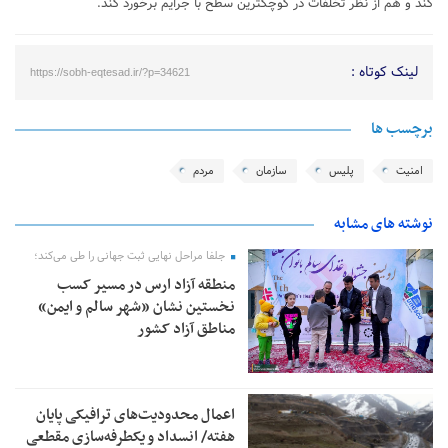
کند و هم از نظر تخلفات در کوچکترین سطح با جرایم برخورد کند.
لینک کوتاه :
https://sobh-eqtesad.ir/?p=34621
برچسب ها
امنیت
پلیس
سازمان
مردم
نوشته های مشابه
جلفا مراحل نهایی ثبت جهانی را طی می‌کند؛
منطقه آزاد ارس در مسیر کسب
نخستین نشان «شهر سالم و ایمن»
مناطق آزاد کشور
اعمال محدودیت‌های ترافیکی پایان
هفته/ انسداد و یکطرفه‌سازی مقطعی