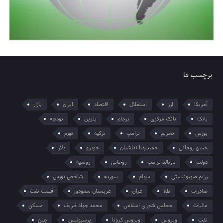
برچسب ها
آمریکا
ارز
استقلال
اقتصاد
ایران
بازار
بانک
بانک مرکزی
برجام
بنزین
بودجه
بورس
تحریم
ترامپ
ترکیه
تورم
حسن روحانی
حمیدرضا نقاشیان
خودرو
دلار
دولت
دونالد ترامپ
روحانی
روسیه
رژیم صهیونیستی
سهام
سوریه
شاخص بورس
صادرات
طلا
عراق
عربستان سعودی
قیمت نفت
مالیات
مجلس شورای اسلامی
محمد جواد ظریف
مسکن
نفت
ویروس
ویروس کرونا
پرسپولیس
چین