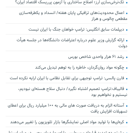
تک‌نرخی‌سازی ارز؛ اصلاح ساختاری یا آزمون پرریسک اقتصاد ایران؟
اعمال محدودیت‌های ترافیکی پایان هفته/ انسداد و یکطرفه‌سازی
مقطعی چالوس و هراز
دیپلمات سابق انگلیس:‌ ترامپ خواهان جنگ با ایران نیست
ارائه گزارش وزیر علوم درباره اعتراضات دانشگاه‌ها در جلسه هیأت
دولت
رشد ۶۱ هزار واحدی شاخص بورس
چگونه مواد روان‌گردان، خاطره را به توهم تبدیل می‌کند
فارن پالسی: ترامپ توجیهی برای تقابل نظامی با ایران ارایه نکرده است
قالیباف:ترامپ تصمیم اشتباه نگیرد/ دنبال سلاح هسته‌ای نبودیم،
نیستیم و نخواهیم بود
آستانه الزام به دریافت صورت های مالی به ۱۰۰ میلیارد ریال برای اعطای
تسهیلات افزایش یافت
کره‌ای‌ها با تولید مواد اصلی نمایشگرها بازار تلویزیون را تغییر می‌دهند
پشت‌پرده تمدید قرارداد پرسپولیس با اوسمار؛ پای یحیی در میان است!