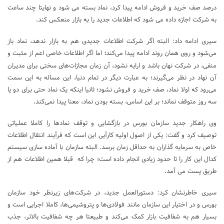
درصد صف خرید و فروش ادامه پیدا کرد، نماد بسته می شود و نهایتا چند ساعت
به شرکت اجازه داده می شود که اطلاعات جدید را به بازار منعکس کند
.
سیری ادامه داد: البته اگر شرکت اطلاعات جدیدی هم به بازار ندهد، نماد باز
می‌شود و روی همان روند ادامه پیدا می‌کند
اما اگر اطلاعات خاصی اعم از مثبت و
؛
منفی، در شرکت نهان باشد و ارایه نشود، آن زمان مجازات‌های سختی برای مدیران
آن نهاد در نظر می‌گیرند؛ به عبارت دیگر در تمام دنیا، این مساله به این سمت
می‌رود که اولا نماد، صف خرید و فروش نشود؛ ثانیا اینکه یک نماد حتی برای دو یا
سه روز متوقف نماند؛ بر این اساس، بسته بودن نماد، معنا پیدا نمی‌کند
.
وی راهکار جدید سازمان بورس در بازگشایی و توقف نمادها را کاملا عملیاتی
توصیف کرد و گفت: یکی از اصول اولیه کارآیی این است که فرآیند انتقال اطلاعات
خاص به سرمایه گذاران به حداقل زمان برسد. البته سازمان با آماده سازی سیستم
کدال این کار را تا حدود زیادی انجام داده است؛ چرا که قبلا همین اطلاعات هم از
طریق پست می آمد
.
سیری خاطرنشان کرد: دستورالعمل جدید، در شرکت‌های زیرنظر خود سازمان
بورس و در اختیار این سازمان مانند فولادی‌ها و پتروشیمی‌ها، کاملا اجرایی است و
بسیار هم به شفافیت بازار کمک می‌کند و طبیعتا هر چه شفافیت بالاتر، جذب