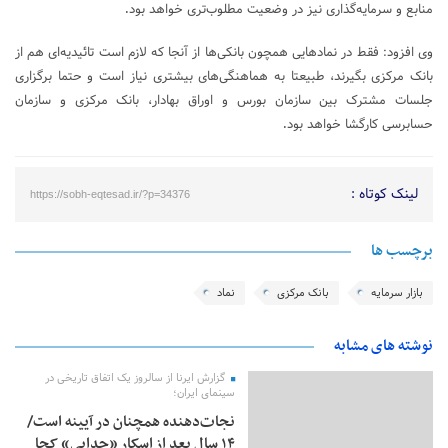
منابع و سرمایه‌گذاری نیز در وضعیت مطلوب‌تری خواهد بود
.
وی افزود: فقط در نمادهایی همچون بانکی‌ها از آنجا که لازم است تائیدیه‌ای هم از
بانک مرکزی بگیرند، طبیعتا به هماهنگی‌های بیشتری نیاز است و حتما برگزاری
جلسات مشترک بین سازمان بورس و اوراق بهادار، بانک مرکزی و سازمان
حسابرسی کارگشا خواهد بود
.
لینک کوتاه :
https://sobh-eqtesad.ir/?p=34376
برچسب ها
بازار سرمایه
بانک مرکزی
نماد
نوشته های مشابه
گزارش ایرنا از سالروز یک اتفاق تاریخی در
سینمای ایران؛
نجات‌دهنده‌ همچنان در آیینه است/
۱۴ سال بعد از اسکارِ «جدایی» کجا