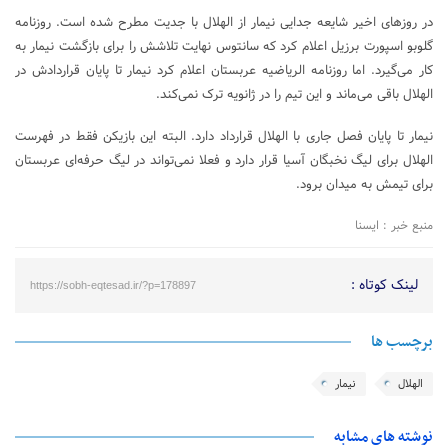
در روزهای اخیر شایعه جدایی نیمار از الهلال با جدیت مطرح شده است. روزنامه
گلوبو اسپورت برزیل اعلام کرد که سانتوس نهایت تلاشش را برای بازگشت نیمار به
کار می‌گیرد. اما روزنامه الریاضیه عربستان اعلام کرد نیمار تا پایان قراردادش در
الهلال باقی می‌ماند و این تیم را در ژانویه ترک نمی‌کند.
نیمار تا پایان فصل جاری با الهلال قرارداد دارد. البته این بازیکن فقط در فهرست
الهلال برای لیگ نخبگان آسیا قرار دارد و فعلا نمی‌تواند در لیگ حرفه‌ای عربستان
برای تیمش به میدان برود.
منبع خبر : ایسنا
لینک کوتاه :
https://sobh-eqtesad.ir/?p=178897
برچسب ها
الهلال
نیمار
نوشته های مشابه