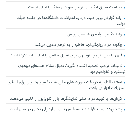
دیپلمات سابق انگلیس:‌ ترامپ خواهان جنگ با ایران نیست
ارائه گزارش وزیر علوم درباره اعتراضات دانشگاه‌ها در جلسه هیأت
دولت
رشد ۶۱ هزار واحدی شاخص بورس
چگونه مواد روان‌گردان، خاطره را به توهم تبدیل می‌کند
فارن پالسی: ترامپ توجیهی برای تقابل نظامی با ایران ارایه نکرده است
قالیباف:ترامپ تصمیم اشتباه نگیرد/ دنبال سلاح هسته‌ای نبودیم،
نیستیم و نخواهیم بود
آستانه الزام به دریافت صورت های مالی به ۱۰۰ میلیارد ریال برای اعطای
تسهیلات افزایش یافت
کره‌ای‌ها با تولید مواد اصلی نمایشگرها بازار تلویزیون را تغییر می‌دهند
پشت‌پرده تمدید قرارداد پرسپولیس با اوسمار؛ پای یحیی در میان است!