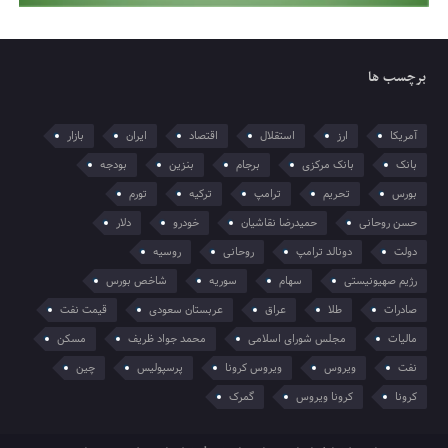
برچسب ها
آمریکا
ارز
استقلال
اقتصاد
ایران
بازار
بانک
بانک مرکزی
برجام
بنزین
بودجه
بورس
تحریم
ترامپ
ترکیه
تورم
حسن روحانی
حمیدرضا نقاشیان
خودرو
دلار
دولت
دونالد ترامپ
روحانی
روسیه
رژیم صهیونیستی
سهام
سوریه
شاخص بورس
صادرات
طلا
عراق
عربستان سعودی
قیمت نفت
مالیات
مجلس شورای اسلامی
محمد جواد ظریف
مسکن
نفت
ویروس
ویروس کرونا
پرسپولیس
چین
کرونا
کرونا ویروس
گمرک