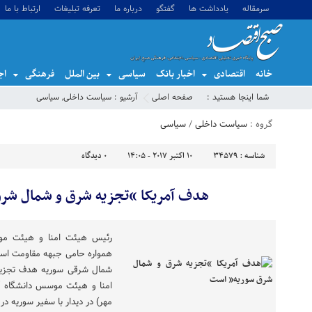
سرمقاله
یادداشت ها
گفتگو
درباره ما
تعرفه تبلیغات
ارتباط با ما
خانه
اقتصادی
اخبار بانک
سیاسی
بین الملل
فرهنگی
اج
شما اینجا هستید :
صفحه اصلی
آرشیو :
سیاست داخلی
,
سیاسی
گروه :
سیاست داخلی
/
سیاسی
شناسه :
34579
10 اکتبر 2017 - 14:05
0
دیدگاه
هدف آمریکا “تجزیه شرق و شمال شر
رئیس هیئت امنا و هیئت موسس
همواره حامی جبهه مقاومت است
شمال شرقی سوریه هدف تجزیه 
مهر) در دیدار با سفیر سوریه در ا