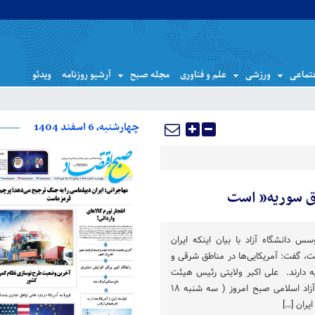
تماعی
ورزشی
علم و فناوری
مجله صبح
آرشیو روزنامه
ویدئو
چهارشنبه، 6 اسفند 1404
ق سوریه” است
 دانشگاه آزاد با بیان اینکه ایران
، گفت: آمریکایی‌ها در مناطق شرقی و
دارند. علی اکبر ولایتی رئیس هیئت
امنا و هیئت موسس دانشگاه آزاد اسلامی صبح امروز ( سه شنبه ۱۸
یران […]