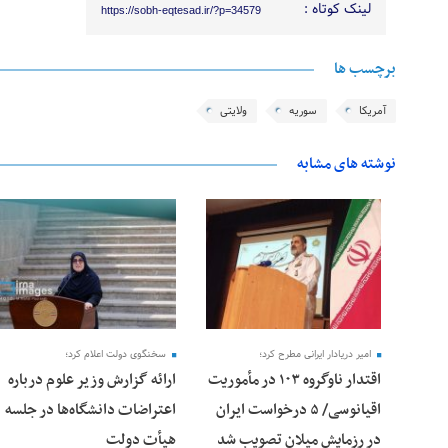
لینک کوتاه :
https://sobh-eqtesad.ir/?p=34579
برچسب ها
آمریکا
سوریه
ولایتی
نوشته های مشابه
28 فوریه 2026
25 فوریه 2026
امیر دریادار ایرانی مطرح کرد؛
سخنگوی دولت اعلام کرد؛
اقتدار ناوگروه ۱۰۳ در مأموریت‌
ارائه گزارش وزیر علوم درباره
اقیانوسی/ ۵ درخواست ایران
اعتراضات دانشگاه‌ها در جلسه
در رزمایش میلان تصویب شد
هیأت دولت