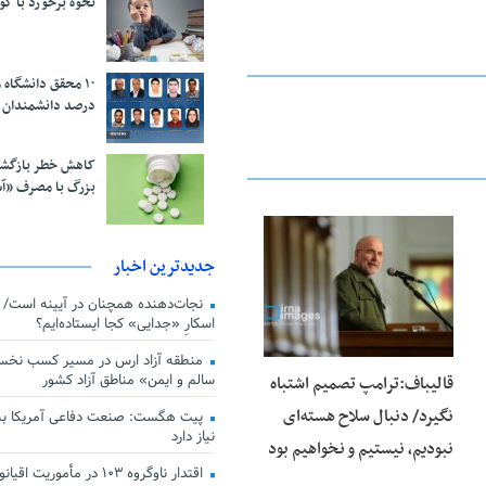
نحوه برخورد با ک
درصد دانشمندان 
کاهش خطر بازگش
بزرگ با مصرف «آ
25 فوریه 2026
جدیدترین اخبار
اسکارِ «جدایی» کجا ایستاده‌ایم؟
منطقه آزاد ارس در مسیر کسب نخس
سالم و ایمن» مناطق آزاد کشور
قالیباف:ترامپ تصمیم اشتباه
نگیرد/ دنبال سلاح هسته‌ای
پیت هگست: صنعت دفاعی آمریکا به
نیاز دارد
نبودیم، نیستیم و نخواهیم بود