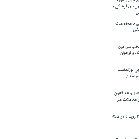
های چهل و سومین
ون‌های فرهنگی و
س
لمی با موضوعیت
نگی
تخب سی‌امین
ک و نوجوان
بی بزرگداشت
صربستان
یل و نقد قانون
ی معاملات غیر
برگزاری بیش از ۳۰۰ رویداد در هفته