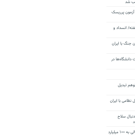
یب شد
 آزمون پرریسک
ته/ انسداد و
 جنگ با ایران
 دانشگاه‌ها در
توهم تبدیل
 نظامی با ایران
دنبال سلاح
د
آستانه الزام به دریافت صورت های مالی به ۱۰۰ میلیارد