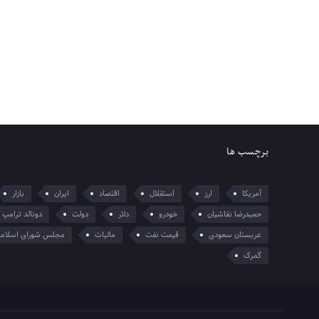
برچسب ها
آمریکا
ارز
استقلال
اقتصاد
ایران
بازار
حمیدرضا نقاشیان
خودرو
دلار
دولت
دونالد ترامپ
عربستان سعودی
قیمت نفت
مالیات
مجلس شورای اسلام
گمرک