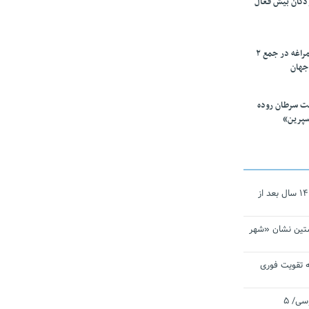
ودکان بیش فعال
۱۰ محقق دانشگاه مراغه در جمع ۲
جهان
ت سرطان روده
سپرین»
نجات‌دهنده‌ همچنان در آیینه است/ ۱۴ سال بعد از
تین نشان «شهر
 تقویت فوری
اقتدار ناوگروه ۱۰۳ در مأموریت‌ اقیانوسی/ ۵