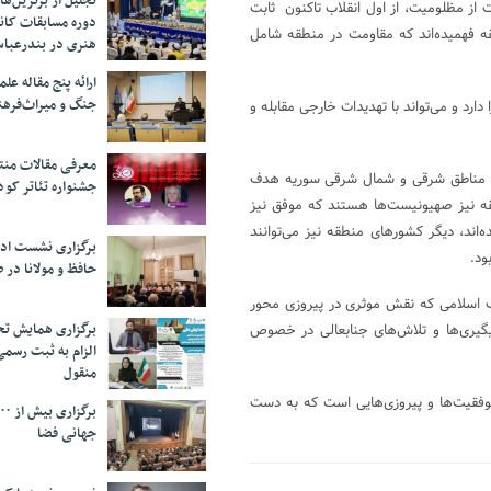
تجلیل از بر‌ترین‌
از مظلومیت، از اول انقلاب تاکنون ثابت
دوره مسابقات کان
ه فهمیده‌اند که مقاومت در منطقه شامل
هنری در بندرعبا
ارائه پنج مقاله ع
جنگ و میراث‌فره
دارد و می‌تواند با تهدیدات خارجی مقابله و
معرفی مقالات من
در مناطق شرقی و شمال شرقی سوریه هدف
جشنواره تئاتر کود
طقه نیز صهیونیست‌ها هستند که موفق نیز
اند، دیگر کشورهای منطقه نیز می‌توانند
برگزاری نشست اد
ود.
حافظ و مولانا در 
اب اسلامی که نقش موثری در پیروزی محور
برگزاری همایش تحل
یگیری‌ها و تلاش‌های جنابعالی در خصوص
الزام به ثبت رسم
منقول
وفقیت‌ها و پیروزی‌هایی است که به دست
جهانی فضا