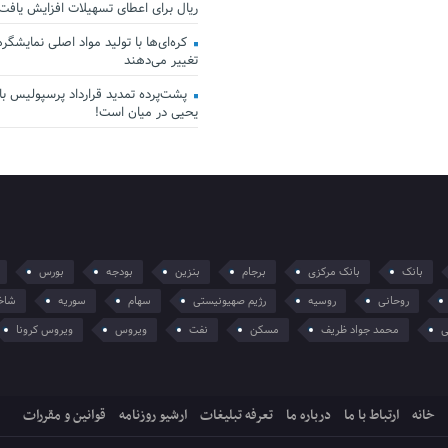
ریال برای اعطای تسهیلات افزایش یافت
کره‌ای‌ها با تولید مواد اصلی نمایشگرها 
تغییر می‌دهند
پشت‌پرده تمدید قرارداد پرسپولیس با 
یحیی در میان است!
بانک
بانک مرکزی
برجام
بنزین
بودجه
بورس
روحانی
روسیه
رژیم صهیونیستی
سهام
سوریه
شاخ
ی
محمد جواد ظریف
مسکن
نفت
ویروس
ویروس کرونا
خانه
ارتباط با ما
درباره ما
تعرفه تبلیغات
ارشیو روزنامه
قوانین و مقررات