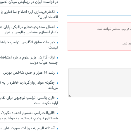
درخواست ایران در رزمایش میلان تصو
تک‌نرخی‌سازی ارز؛ اصلاح ساختاری یا
اقتصاد ایران؟
اعمال محدودیت‌های ترافیکی پایان هف
 در وب منتشر خواهد شد.
یکطرفه‌سازی مقطعی چالوس و هراز
دیپلمات سابق انگلیس:‌ ترامپ خواهان
هد شد.
نیست
ارائه گزارش وزیر علوم درباره اعتراضات
جلسه هیأت دولت
رشد ۶۱ هزار واحدی شاخص بورس
چگونه مواد روان‌گردان، خاطره را به 
می‌کند
فارن پالسی: ترامپ توجیهی برای تقابل
ارایه نکرده است
قالیباف:ترامپ تصمیم اشتباه نگیرد/ 
هسته‌ای نبودیم، نیستیم و نخواهیم بو