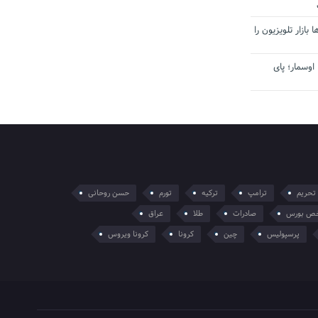
بازار تلویزیون را
اوسمار؛ پای
تحریم
ترامپ
ترکیه
تورم
حسن روحانی
ص بورس
صادرات
طلا
عراق
پرسپولیس
چین
کرونا
کرونا ویروس