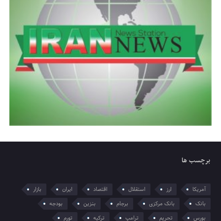
برچسب ها
آمریکا
ارز
استقلال
اقتصاد
ایران
بازار
بانک
بانک مرکزی
برجام
بنزین
بودجه
بورس
تحریم
ترامپ
ترکیه
تورم