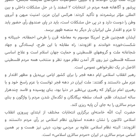
پرشور و آگاهانه همه مردم در انتخابات ۲ اسفند را در حل مشکلات داخلی و بین
المللی مؤثر برشمردند و تأکید کردند: هرکس ایران عزیز، امنیت میهن و آبروی
وطن را دوست دارد و در پی حل مشکلات است، باید در پای صندوق رأی حضور یابد
تا عزم و اقتدار ملی ایرانیان بار دیگر به منصه ظهور برسد.
ایشان همچنین طرح امریکا موسوم به معامله قرن را طرحی احمقانه، خبیثانه و
شکست‌خورده خواندند و افزودند: راه مقابله با این طرح، ایستادگی و جهاد
شجاعانه ملت و گروههای فلسطینی و حمایت جهان اسلام است و علاج اساسی
مسئله فلسطین نیز روی کار آمدن نظام مورد نظر و منتخب همه مردم فلسطینی
الاصل در یک نظرخواهی عمومی است.
رهبر انقلاب اسلامی ایام دهه فجر را برای کشور ایامی بی‌بدیل و مظهر اقتدار و
عزم ملی دانستند و گفتند: ملت ایران در دهه فجر توانست با عزم راسخ خود و با
رهبری امام بزرگوار که رهبری بی‌نظیر در دنیا بود، بنای پوسیده و فاسد چندهزار
ساله استبداد، ظلم، فساد، سلطه بیگانگان و لگدمال شدن مردم را واژگون و بنای
مردم سالاری را به جای آن پایه ریزی کند.
حضرت آیت الله خامنه‌ای برگزاری انتخابات مختلف از ابتدای پیروزی انقلاب
اسلامی تاکنون را نشان دهنده استواری نظام اسلامی بر رأی مردم دانستند و
افزودند: البته نظام اسلامی علاوه بر مردمی بودن، دینی نیز هست و بر همین
اساس مردم سالاری در ایران «مردم سالاری اسلامی» است.