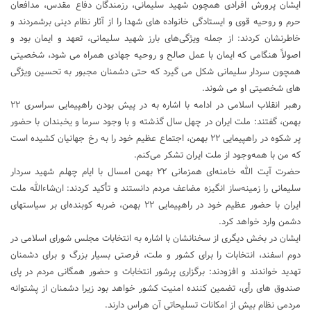
ایشان پرورش افرادی همچون شهید سلیمانی، رزمندگان دفاع مقدس، مدافعان
حرم و روحیه قوی و ایستادگی خانواده های شهدا را از آثار نظام دینی برشمردند و
خاطرنشان کردند: از جمله ویژگی‌های بارز شهید سلیمانی، تعهد و ایمان بود و
اصولاً هنگامی که ایمان با عمل صالح و روحیه جهادی همراه می شود، شخصیتی
همچون سردار سلیمانی شکل می گیرد که حتی دشمنان مجبور به تحسین ویژگی
های شخصیتی او می شوند.
رهبر انقلاب اسلامی در ادامه با اشاره به در پیش بودن راهپیمایی سراسری ۲۲
بهمن، گفتند: ملت ایران در چهل سال گذشته و با وجود سرما و یخبندان با حضور
پر شکوه در راهپیمایی ۲۲ بهمن، اجتماع عظیم خود را به رخ جهانیان کشیده است
که من با همه‌وجود از ملت ایران تشکر می‌کنم.
حضرت آیت الله خامنه‌ای همزمانی ۲۲ بهمن امسال با ایام چهلم شهید سردار
سلیمانی را زمینه‌ساز انگیزه مضاعف مردم دانستند و تأکید کردند: ان‌شاءالله ملت
ایران با حضور عظیم خود در راهپیمایی ۲۲ بهمن، ضربه کوبنده‌ای بر سیاستهای
دشمن وارد خواهد کرد.
ایشان در بخش دیگری از سخنانشان با اشاره به انتخابات مجلس شورای اسلامی در
دوم اسفند، انتخابات را برای کشور و ملت، فرصتی بسیار بزرگ و برای دشمنان
تهدید خواندند و افزودند: برگزاری پرشور انتخابات و حضور همگانی مردم در پای
صندوق های رأی، تضمین کننده امنیت کشور خواهد بود زیرا دشمنان از پشتوانه
مردمی نظام بیش از امکانات تسلیحاتی آن هراس دارند.