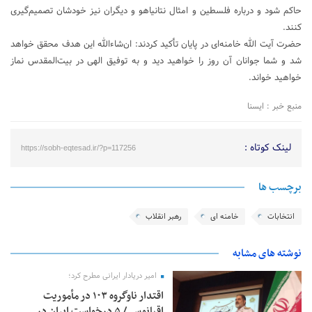
حاکم شود و درباره فلسطین و امثال نتانیاهو و دیگران نیز خودشان تصمیم‌گیری
کنند.
حضرت آیت الله خامنه‌ای در پایان تأکید کردند: ان‌شاءالله این هدف محقق خواهد
شد و شما جوانان آن روز را خواهید دید و به توفیق الهی در بیت‌المقدس نماز
خواهید خواند.
منبع خبر : ایسنا
لینک کوتاه :
https://sobh-eqtesad.ir/?p=117256
برچسب ها
انتخابات
خامنه ای
رهبر انقلاب
نوشته های مشابه
امیر دریادار ایرانی مطرح کرد؛
اقتدار ناوگروه ۱۰۳ در مأموریت‌
اقیانوسی/ ۵ درخواست ایران در