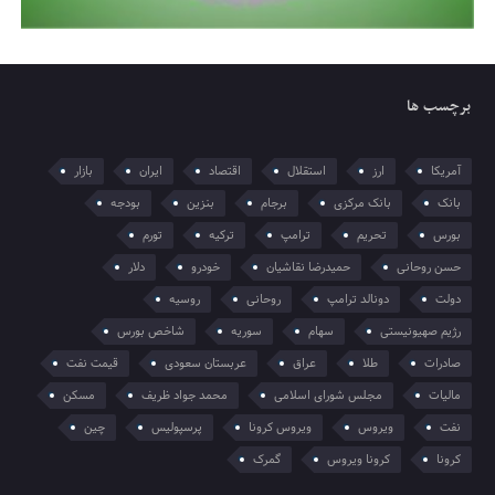
برچسب ها
آمریکا
ارز
استقلال
اقتصاد
ایران
بازار
بانک
بانک مرکزی
برجام
بنزین
بودجه
بورس
تحریم
ترامپ
ترکیه
تورم
حسن روحانی
حمیدرضا نقاشیان
خودرو
دلار
دولت
دونالد ترامپ
روحانی
روسیه
رژیم صهیونیستی
سهام
سوریه
شاخص بورس
صادرات
طلا
عراق
عربستان سعودی
قیمت نفت
مالیات
مجلس شورای اسلامی
محمد جواد ظریف
مسکن
نفت
ویروس
ویروس کرونا
پرسپولیس
چین
کرونا
کرونا ویروس
گمرک