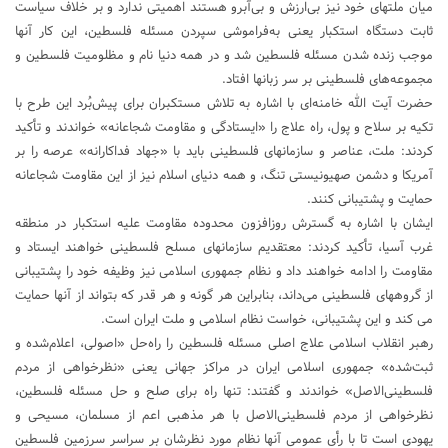
میان ملتهای خود نیز بی‌ارزش و بی‌آبرو هستند اهمیتی ندارد و بر خلاف سیاست
ثابت دستگاه استکبار یعنی به‌فراموشی سپردن مسئله فلسطین، این کار آنها
موجب زنده شدن مسئله فلسطین شد و در همه دنیا نام و مظلومیت فلسطین و
مجموعه‌های فلسطینی بر سر زبانها افتاد.
حضرت آیت الله خامنه‌ای با اشاره به تلاش مستکبران برای پیش‌بُرد این طرح با
تکیه بر سلاح و پول، راه علاج را «ایستادگی و مقاومت شجاعانه» خواندند و تأکید
کردند: ملت، عناصر و سازمانهای فلسطینی باید با «جهاد فداکارانه» عرصه را بر
آمریکا و دشمن صهیونیستی تنگ، و همه دنیای اسلام نیز از این مقاومت شجاعانه
حمایت و پشتیبانی کنند.
ایشان با اشاره به گسترش روزافزون محدوده مقاومت علیه استکبار در منطقه
غرب آسیا، تأکید کردند: معتقدیم سازمانهای مسلح فلسطینی خواهند ایستاد و
مقاومت را ادامه خواهند داد و نظام جمهوری اسلامی نیز وظیفه خود را پشتیبانی
از گروههای فلسطینی می‌داند، بنابراین هر گونه و هر قدر که بتواند از آنها حمایت
می کند و این پشتیبانی، خواست نظام اسلامی و ملت ایران است.
رهبر انقلاب اسلامی علاج اصلی مسئله فلسطین را راه‌حل «اصولی، اعلام‌شده و
ثبت‌شده» جمهوری اسلامی ایران در مراکز جهانی یعنی «نظرخواهی از مردم
فلسطینی‌الاصل» خواندند و گفتند: تنها راه برای صلح و حل مسئله فلسطین،
نظرخواهی از مردم فلسطینی‌الاصل با هر مذهبی اعم از مسلمان، مسیحی و
یهودی است تا با رأی عمومی آنها نظام مورد نظرشان بر سراسر سرزمین فلسطین