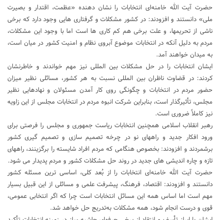
حضرت آیت الله خامنه‌ای انتخابات را نشان دهنده «عظمت، اقتدار و بصیرت
ملی» دانستند و افزودند: در کشور مشکلات و گرفتاری هایی وجود دارد که برخی
ناشی از تحریمها، و علت برخی هم کم کاری ها است اما با وجود این مشکلات،
مردم به دلیل آنکه در انتخابات موضوع آبروی نظام و امنیت کشور در میان است،
به میدان خواهند آمد.
ایشان انتخابات را در حل مشکلات بین المللی نیز مهم خواندند و خاطرنشان
کردند: در قضاوت ناظران بین المللی نسبت به هر کشور، مسائلی نظیر میزان
حضور مردم در انتخابات و چگونگی روی کار آمدن مسئولان و نهادهایی نظیر
مجلس، تأثیرگذار است، بنابراین شرکت انبوه مردم در انتخابات مجلس از این زاویه
نیز کاملاً ضروری است.
رهبر انقلاب اسلامی همچنین انتخابات ریاست جمهوری و مجلس را فرصتی برای
ورود افکار جدید و راههای نو در چرخه تصمیم سازی و تصمیم گیری کشور
برشمردند و افزودند: بخصوص هنگامی که مردم افراد شایسته را برگزینند، راههای
تازه و چاره اندیشی های جدید در روند حل مشکلات کشور و مردم پدیدار می شود.
حضرت آیت الله خامنه‌ای انتخابات را از بُعد کلی، اساسی ترین مسئله کشور
دانستند و افزودند: اقتصاد، فرهنگ، پیشرفت علمی و مسائلی از این قبیل بسیار
مهم است اما اساس همه این مسائل انتخابات است چرا که اگر انتخابی عمومی،
قوی و درست انجام شود، همه مشکلات به‌تدریج حل خواهد شد.
ایشان با ابراز تأسف و انتقاد از برخی حرفهای حاشیه ساز در زمینه انتخابات تأکید