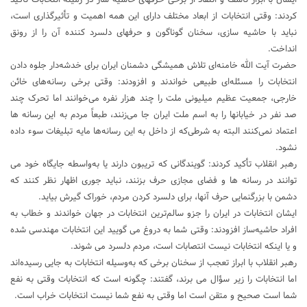
کردند: وقتی انتخابات از ابعاد مختلف دارای این همه اهمیت و تأثیرگذاری است،
نباید با حاشیه سازی، سخنان گوناگون و حرفهای دلسرد کننده آن را از رونق
انداخت.
حضرت آیت الله خامنه‌ای تلاش همیشگی دشمنان ایران برای خدشه‌دار جلوه دادن
انتخابات را مسئله‌ای طبیعی خواندند و افزودند: وقتی برخی رسانه‌های خائن
خارجی، جمعیت عظیم میلیونی ملت را چند هزار نفره می‌خوانند اما تحرک چند
صد نفر در خیابانها را به اسم ملت ایران جا می‌زنند، طبعاً مردم به این رسانه ها
اعتماد نمی‌کنند البته به شرطی‌که از داخل به این رسانه‌ها مایه تبلیغات سوء داده
نشود.
رهبر انقلاب تأکید کردند: گویندگانی که تریبون دارند یا به‌واسطه جایگاه خود می
توانند در رسانه ها و فضای مجازی حرف بزنند، نباید جوری اظهار نظر کنند که
دشمن با بزرگنمایی حرف آنها، برای دلسرد کردن مردم، خوراک گیرش بیاید.
ایشان انتخابات در ایران را جزو سالم‌ترین انتخابات در جهان خواندند و خطاب به
افراد حاشیه‌ساز افزودند: وقتی شما به دروغ می گویید این انتخابات مهندسی شده
و یا اینکه انتخابات نیست انتصابات است، مردم دلسرد می شوند.
رهبر انقلاب با ابراز تعجب از سخنان برخی که به‌وسیله انتخابات به جایی رسیده‌اند
اما انتخابات را زیر سؤال می برند، گفتند: چگونه است که انتخابات وقتی به نفع
شما است صحیح و متقن است اما وقتی به نفع شما نیست انتخابات خراب است.