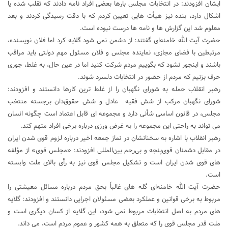
ایشان افزودند: در انتخابات مجلس بارها بعضی افراد نامه دادند که تقلب شده یا
اشکال دارد، بنده نیز هیأت هایی تعیین کردم که با دقت رسیدگی کردند و بعد
معلوم شد این گزارش ها و نامه ها درست نبوده است.
حضرت آیت الله خامنه‌ای گفتند: از دشمن نمی شود گلایه کرد اما فلان نویسنده،
مرتبطین با فضای مجازی، نماینده مجلس و فلان مسئول مهم دولتی باید مراقب
باشند و اینجور نشود که بگوییم مردم شرکت کنید اما در عین حال، به غلط، جوری
حرف بزنیم که مردم از حضور در انتخابات دلسرد شوند.
رهبر انقلاب حمله به شورای نگهبان را از غلط ترین کارها دانستند و افزودند:
شورای نگهبان مرکب از شش فقیه عادل و شش حقوق‌دان برجسته منتخب
مجلس، در قانون اساسی شأنی دارد و مجموعه ای قابل اعتماد است چگونه انسان
می تواند به راحتی این مجموعه را به غرض ورزی درباره برخی افراد متهم کند.
رهبر انقلاب با اشاره به سخنانشان در نماز جمعه اخیر درباره لزوم قوی شدن ایران
در مقابل دشمنان قوی‌پنجه و بی‌رحم بین‌المللی افزودند: «مجلس قوی» از مؤلفه
های قوی شدن ایران است و تشکیل مجلس قوی نیز به رأی بالای ملت وابسته
است.
حضرت آیت الله خامنه‌ای گله های غالباً بحق مردم درباره مسائل معیشتی را
مربوط به برخی قوانین و عملکرد بعضی مسئولان اجرایی دانستند و افزودند: گلایه
های مردم به اصل انتخابات مربوط نمی شود، این گلایه از کسان دیگری است و
ملت قدر مجلس قوی را که متعلق به همه کشور و عموم مردم است، می داند.