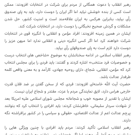
رهبر انقلاب با دعوت همگانی از مردم برای شرکت در انتخابات افزودند: ممکن
است کسی از بنده خوشش نیاید اما اگر ایران را دوست دارد، باید به پای صندوق
رأی بیاید، بنابراین هرکس به ایران علاقه‌مند است و امنیت کشور، حل شدن
مشکلات و گردش صحیح نخبگانی را دوست دارد، در انتخابات شرکت کند.
ایشان در همین زمینه افزودند: افراد مؤمن و انقلابی با انگیزه قوی در انتخابات
شرکت خواهند کرد اما اگر کسی انگیزه دینی و انقلابی ندارد اما میهن عزیز را
دوست دارد لازم است به پای صندوقهای رأی بیاید.
رهبر انقلاب اسلامی در ادامه سخنانشان به موضوع «شاخص های انتخاب درست
و خصوصیات فرد منتخب» اشاره کردند و گفتند: باید فردی را برای مجلس انتخاب
کرد که مؤمن، انقلابی، شجاع، دارای روحیه جهادی، کارآمد و به معنی واقعی کلمه
طرفدار عدالت باشد.
حضرت آیت الله خامنه‌ای افزودند: فردی که از سخن گفتن بر ضد فلان قدرت
خارجی هراس دارد، لایق نمایندگی مردم با عزت، مقتدر و شجاع ایران نیست.
ایشان با تقدیر از مصوبه خوب و شجاعانه مجلس شورای اسلامی علیه امریکا بعد
از شهادت سردار سلیمانی، خاطرنشان کردند: باید افرادی را انتخاب کرد که بتوانند
پرچم عدالت اعم از عدالت اقتصادی، حقوقی و سیاسی را در کشور برافراشته نگه
دارند.
رهبر انقلاب اسلامی تأکید کردند: مردم باید افرادی با چنین ویژگی هایی را
بشناسند و به آنها رأی دهند اما اگر خودشان نمی توانند به شناخت برسند، از