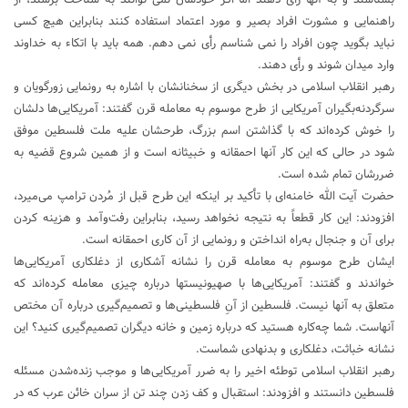
راهنمایی و مشورت افراد بصیر و مورد اعتماد استفاده کنند بنابراین هیچ کسی
نباید بگوید چون افراد را نمی شناسم رأی نمی دهم. همه باید با اتکاء به خداوند
وارد میدان شوند و رأی دهند.
رهبر انقلاب اسلامی در بخش دیگری از سخنانشان با اشاره به رونمایی زورگویان و
سرگردنه‌بگیران آمریکایی از طرح موسوم به معامله قرن گفتند: آمریکایی‌ها دلشان
را خوش کرده‌اند که با گذاشتن اسم بزرگ، طرحشان علیه ملت فلسطین موفق
شود در حالی که این کار آنها احمقانه و خبیثانه است و از همین شروع قضیه به
ضررشان تمام شده است.
حضرت آیت الله خامنه‌ای با تأکید بر اینکه این طرح قبل از مُردن ترامپ می‌میرد،
افزودند: این کار قطعاً به نتیجه نخواهد رسید، بنابراین رفت‌وآمد و هزینه کردن
برای آن و جنجال به‌راه انداختن و رونمایی از آن کاری احمقانه است.
ایشان طرح موسوم به معامله قرن را نشانه آشکاری از دغلکاری آمریکایی‌ها
خواندند و گفتند: آمریکایی‌ها با صهیونیستها درباره چیزی معامله کرده‌اند که
متعلق به آنها نیست. فلسطین از آنِ فلسطینی‌ها و تصمیم‌گیری درباره آن مختص
آنهاست. شما چه‌کاره هستید که درباره زمین و خانه دیگران تصمیم‌گیری کنید؟ این
نشانه خباثت، دغلکاری و بدنهادی شماست.
رهبر انقلاب اسلامی توطئه اخیر را به ضرر آمریکایی‌ها و موجب زنده‌شدن مسئله
فلسطین دانستند و افزودند: استقبال و کف زدن چند تن از سران خائن عرب که در