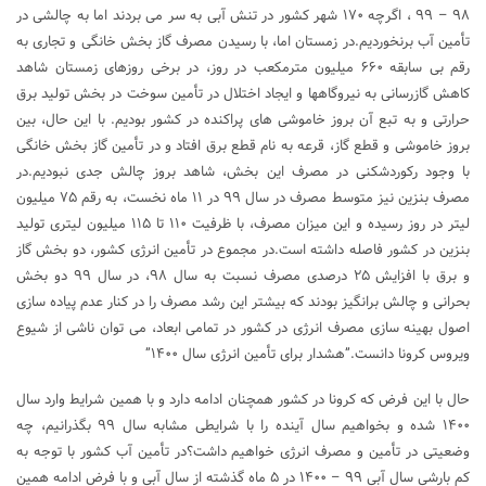
۹۸ – ۹۹ ، اگرچه ۱۷۰ شهر کشور در تنش آبی به سر می بردند اما به چالشی در
تأمین آب برنخوردیم.در زمستان اما، با رسیدن مصرف گاز بخش خانگی و تجاری به
رقم بی سابقه ۶۶۰ میلیون مترمکعب در روز، در برخی روزهای زمستان شاهد
کاهش گازرسانی به نیروگاهها و ایجاد اختلال در تأمین سوخت در بخش تولید برق
حرارتی و به تبع آن بروز خاموشی های پراکنده در کشور بودیم. با این حال، بین
بروز خاموشی و قطع گاز، قرعه به نام قطع برق افتاد و در تأمین گاز بخش خانگی
با وجود رکوردشکنی در مصرف این بخش، شاهد بروز چالش جدی نبودیم.در
مصرف بنزین نیز متوسط مصرف در سال ۹۹ در ۱۱ ماه نخست، به رقم ۷۵ میلیون
لیتر در روز رسیده و این میزان مصرف، با ظرفیت ۱۱۰ تا ۱۱۵ میلیون لیتری تولید
بنزین در کشور فاصله داشته است.در مجموع در تأمین انرژی کشور، دو بخش گاز
و برق با افزایش ۲۵ درصدی مصرف نسبت به سال ۹۸، در سال ۹۹ دو بخش
بحرانی و چالش برانگیز بودند که بیشتر این رشد مصرف را در کنار عدم پیاده سازی
اصول بهینه سازی مصرف انرژی در کشور در تمامی ابعاد، می توان ناشی از شیوع
ویروس کرونا دانست.”هشدار برای تأمین انرژی سال ۱۴۰۰”
حال با این فرض که کرونا در کشور همچنان ادامه دارد و با همین شرایط وارد سال
۱۴۰۰ شده و بخواهیم سال آینده را با شرایطی مشابه سال ۹۹ بگذرانیم، چه
وضعیتی در تأمین و مصرف انرژی خواهیم داشت؟در تأمین آب کشور با توجه به
کم بارشی سال آبی ۹۹ – ۱۴۰۰ در ۵ ماه گذشته از سال آبی و با فرض ادامه همین