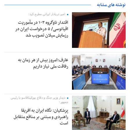
نوشته های مشابه
امیر دریادار ایرانی مطرح کرد؛
اقتدار ناوگروه ۱۰۳ در مأموریت‌
اقیانوسی/ ۵ درخواست ایران در
رزمایش میلان تصویب شد
عارف:امروز بیش از هر زمان به
رفاقت ملی نیاز داریم
دیدار وزیر جنگ و دفاع بورکینافاسو با رئیس
جمهور؛
پزشکیان: نگاه ایران به آفریقا
راهبردی و مبتنی بر منافع متقابل
است