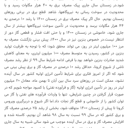
شود.در زمستان سال جاری پیک مصرف برق به ۴۰ هزار مگاوات رسید و با
محدودیت در سوخت رسانی به نیروگاهها، شاهد قطع برق در برخی روزهای
زمستان بودیم. حال اگر پیک مصرف برق در زمستان ۱۴۰۰ با رشد ۱۰ درصدی به
۴۴ هزار مگاوات برسد و محدودیت در تأمین سوخت نیروگاهها بیشتر از سال
جاری شود، خاموشی در زمستان ۱۴۰۰ و یا حتی افت فشار و قطعی گاز دور از
انتظار نیست.در خصوص بنزین نیز در سال ۱۴۰۰، پیش بینی بازگشت مصرف به
مرز ۱۰۰ میلیون لیتر در روز، می تواند محقق شود؛ که با توجه به ظرفیت تولید
بنزین در کشور، رسیدن به متوسط مصرف ۱۰۰ میلیون لیتری، به معنای کاهش
شدید صادرات بنزین خواهد بود.با فرض ادامه شرایط سال ۹۹ از نظر رشد مصرف
ناشی از شیوع کرونا، حداقل رشد ۱۰ درصدی در مصرف گاز و برق پیش بینی می
شود که اگر از امروز فکری برای شرایط تأمین انرژی اولیه کشور در سال آینده
نشود، ممکن است در روزهای سرد سال بین آبان تا بهمن ماه، معادل ۲۰ میلیون
لیتر در روز در تأمین انرژی اولیه (گاز و فرآورده نفتی) با کمبود مواجه شویم که در
صورت قرار گرفتن در چنین شرایطی، تنها با واردات فرآورده های نفتی یا گاز می
توان کشور را از خاموشی و قطع گاز نجات داد.اما اگر شیوع و دربرگیری ویروس
کرونا تا پیش از زمستان ۱۴۰۰ متوقف شود، بخشی از رشد ۲۵ درصدی مصرف گاز
و برق کشور که در سال ۹۹ نسبت به سال ۹۸ شاهد آن بودیم، کاسته شده و
افزایش مصرف گاز و برق در سال آینده موجب می شود سالی شبیه به سال جاری