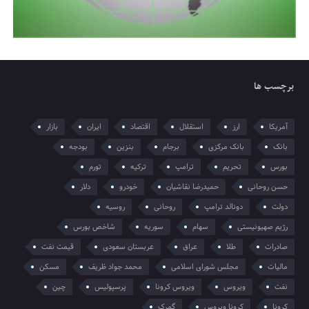
برچسب ها
آمریکا
ارز
استقلال
اقتصاد
ایران
بازار
بانک
بانک مرکزی
برجام
بنزین
بودجه
بورس
تحریم
ترامپ
ترکیه
تورم
حسن روحانی
حمیدرضا نقاشیان
خودرو
دلار
دولت
دونالد ترامپ
روحانی
روسیه
رژیم صهیونیستی
سهام
سوریه
شاخص بورس
صادرات
طلا
عراق
عربستان سعودی
قیمت نفت
مالیات
مجلس شورای اسلامی
محمد جواد ظریف
مسکن
نفت
ویروس
ویروس کرونا
پرسپولیس
چین
کرونا
کرونا ویروس
گمرک