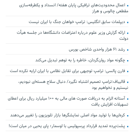
اعمال محدودیت‌های ترافیکی پایان هفته/ انسداد و یکطرفه‌سازی
مقطعی چالوس و هراز
دیپلمات سابق انگلیس:‌ ترامپ خواهان جنگ با ایران نیست
ارائه گزارش وزیر علوم درباره اعتراضات دانشگاه‌ها در جلسه هیأت
دولت
رشد ۶۱ هزار واحدی شاخص بورس
چگونه مواد روان‌گردان، خاطره را به توهم تبدیل می‌کند
فارن پالسی: ترامپ توجیهی برای تقابل نظامی با ایران ارایه نکرده است
قالیباف:ترامپ تصمیم اشتباه نگیرد/ دنبال سلاح هسته‌ای نبودیم،
نیستیم و نخواهیم بود
آستانه الزام به دریافت صورت های مالی به ۱۰۰ میلیارد ریال برای اعطای
تسهیلات افزایش یافت
کره‌ای‌ها با تولید مواد اصلی نمایشگرها بازار تلویزیون را تغییر می‌دهند
پشت‌پرده تمدید قرارداد پرسپولیس با اوسمار؛ پای یحیی در میان است!