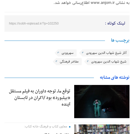
به نشانی www.anjom.ir اطلاع‌رسانی خواهد شد.
لینک کوتاه :
https://sobh-eqtesad.ir/?p=102250
برچسب ها
آثار شیخ شهاب الدین سهرودی
سهروردی
شیخ شهاب الدین سهرودی
مفاخر فرهنگی
نوشته های مشابه
توقع ما، توجه داوران به فیلم مستقل
«بیلبورد» بود /اکران در تابستان
آینده
معاون کتاب و فرهنگ خانه کتاب: