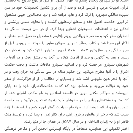
است. او در سهرورد زنجان چشم به جهان گشود. او قبل از بلوغ شروع به تحصیل
قرآن، ادبیات عربی و فارسی کرده و بعد از آن برای تکمیل تحصیلات خود در سن
سیزده سالگی سهرورد را ترک کرد و عازم مراغه شد و نزد مجدالدین جیلی مشغول
فراگیری حکمت، اصول‌ فقه و منطق ارسطویی گشت و با معارف سنتی زرتشتی و
اندکی نیز با اعتقادات مسیحیان آشنایی پیدا کرد. او در سن بیست سالگی به
اصفهان سفر کرد و محضر ظهیرالدین بیهقی(فارسی) مشغول تحصیل علم‌ منطق و
افکار ابن سینا شد و کتاب بصائر عمر بن سهلان ساوی را خواند. سهروردی قبل از
سی سالگی بین سال‌های ۵۷۷ – ۵۷۸ قمری اصفهان را ترک کرد و به دیار بکر
رسید و بعد به آناتولی و بعد از اقامت کوتاه در آنجا به دمشق رفت و در آنجا به
شهرهای بسیاری مراجعت کرد و با اساتید بسیاری ملاقات داشت و بحث حکمت‌
اشراق را با آنها مطرح می‌کرد. این حکیم متاله در سی سالگی به حران رفت و در
آنجا با فخرالدین ماردینی آشنا شد و بسیاری از مطالب را از او فراگرفت. او سفر
خود به توقات می‌رود و همانجا بود که کتاب حکمت‌الاشراق خود را به پایان
می‌رساند و سرآغاز مکتبی نوین در فلسفه اسلامی به نام مکتب اشراق شد. او
کتاب‌ها و نوشته‌های زیادی را در سفرهای خود به رشته تحریر درآورد و به جامعه
علمی ایران و اسلام عرضه کرد. سرانجام صراحت گفتار این حکیم و فیلسوف فرزانه
سبب شد که برخی از عالمان درباری راهی برای کنار زدن او پیدا کرده و توسط ملک
ظاهر او را به زندان انداخته و در سال ۵۸۷ق در همان جا از دنیا رفت.
اخبار تکمیلی این همایش، متعاقباً در پایگاه اینترنتی انجمن آثار و مفاخر فرهنگی