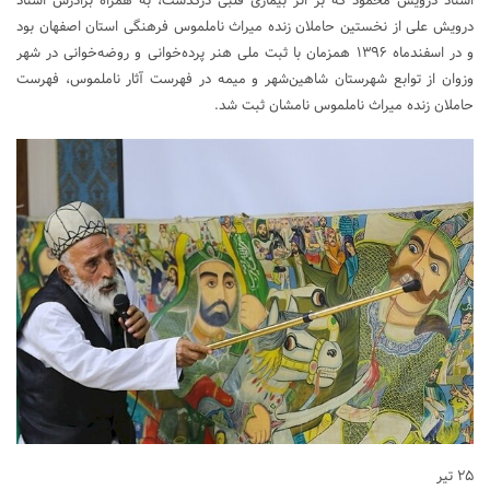
استاد درویش محمود که بر اثر بیماری قلبی درگذشت، به همراه برادرش استاد
درویش علی از نخستین حاملان زنده میراث ناملموس فرهنگی استان اصفهان بود
و در اسفندماه ۱۳۹۶ همزمان با ثبت ملی هنر پرده‌خوانی و روضه‌خوانی در شهر
وزوان از توابع شهرستان شاهین‌شهر و میمه در فهرست آثار ناملموس، فهرست
حاملان زنده میراث ناملموس نامشان ثبت شد.
۲۵ تیر