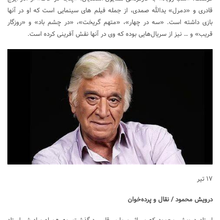
قادری و «دمرل» یدالله صمدی، از جمله فیلم های سینمایی است که او در آنها
بازی داشته است. «سه در چهار»، «متهم گریخت»، «در چشم باد» و «روزگار
قریب» و … نیز از سریال‌هایی بوده که وی در آنها نقش آفرینی کرده است.
۱۷ تیر
درویش محمود / نقال و پرده‌خوان