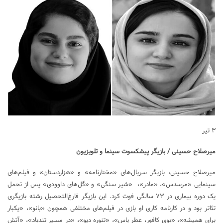
۳ تیر
میرصلاح حسینی / بازیگر پیشکسوت سینما و تلویزیون
میرصلاح حسینی، بازیگر سریال‌های «مختارنامه» و «هزاردستان» و فیلم‌های
سینمایی «مرسدس»، «مادر»، ‌ «شیر سنگی» و «گل‌های داوودی» پس از تحمل
یک دوره بیماری در ۷۳ سالگی فوت کرد. این بازیگر فارغ‌التحصیل رشته بازیگری
تئاتر بود و در کارنامه کاری او بازی در فیلم‌های مختلفی همچون «بانو»، «یکبار
برای همیشه»، «بوی کافور، عطر یاس»، «تنوره دیو»، «در مسیر تندباد»، «آتش