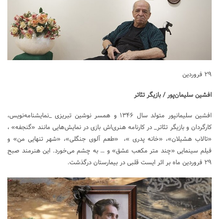
۲۹ فروردین
افشین سلیمان‌پور / بازیگر تئاتر
افشین سلیمانپور متولد سال ۱۳۴۶ و همسر نوشین تبریزی _نمایشنامه‌نویس،
کارگردان و بازیگر تئاتر_ در کارنامه هنری‌اش بازی در نمایش‌هایی مانند «گنجفه» ،
«تالاب هشیلان»، «خانه پدری »، «طعم آلوی جنگلی»، «شهر تنهایی من» و
فیلم سینمایی «چند متر مکعب عشق» و … به چشم می‌خورد. این هنرمند صبح
۲۹ فروردین ماه بر اثر ایست قلبی در بیمارستان درگذشت.