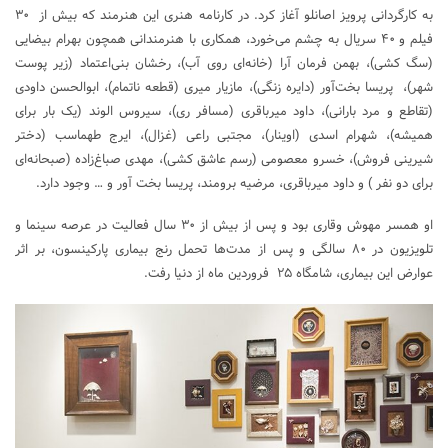
به کارگردانی پرویز اصانلو آغاز کرد. در کارنامه هنری این هنرمند که بیش از ۳۰
فیلم و ۴۰ سریال به چشم می‌خورد، همکاری با هنرمندانی همچون بهرام بیضایی
(سگ کشی)، بهمن فرمان آرا (خانه‌ای روی آب)، رخشان بنی‌اعتماد (زیر پوست
شهر)، پریسا بخت‌آور (دایره زنگی)، مازیار میری (قطعه ناتمام)، ابوالحسن داودی
(تقاطع و مرد بارانی)، داود میرباقری (مسافر ری)، سیروس الوند (یک بار برای
همیشه)، شهرام اسدی (اوینار)، مجتبی راعی (غزال)، ایرج طهماسب (دختر
شیرینی فروش)، خسرو معصومی (رسم عاشق کشی)، مهدی صباغ‌زاده (صبحانه‌ای
برای دو نفر ) و داود میرباقری، مرضیه برومند، پریسا بخت آور و … وجود دارد.
او همسر مهوش وقاری بود و پس از بیش از ۳۰ سال فعالیت در عرصه سینما و
تلویزیون در ۸۰ سالگی و پس از مدت‌ها تحمل رنج بیماری پارکینسون، بر اثر
عوارض این بیماری، شامگاه ۲۵ فروردین ماه از دنیا رفت.