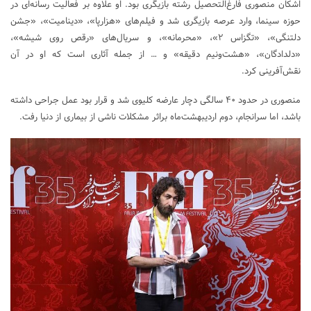
اشکان منصوری فارغ‌التحصیل رشته بازیگری بود. او علاوه بر فعالیت رسانه‌ای در
حوزه سینما، وارد عرصه بازیگری شد و فیلم‌های «هزارپا»، «دینامیت»، «جشن
دلتنگی»، «تگزاس ۲»، «محرمانه»، و سریال‌های «رقص روی شیشه»،
«دلدادگان»، «هشت‌ونیم دقیقه» و … از جمله آثاری است که او در آن
نقش‌آفرینی کرد.
منصوری در حدود ۴۰ سالگی دچار عارضه کلیوی شد و قرار بود عمل جراحی داشته
باشد، اما سرانجام، دوم اردیبهشت‌ماه براثر مشکلات ناشی از بیماری از دنیا رفت.