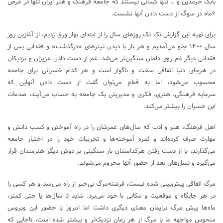
بابک خرمدین و … تنها کسانی نیستند که جامعه فرهنگ و هنر ایران تنها در عرض
۶ماه در سوگ از دست دادن آنها نشست.
برای تهیه این گزارش تک تک روزهای سال را از ابتدای بهار ورق زدیم، از آغازین روز
سال ۱۴۰۰ جلو می‌آمدیم و هر بار با دیدن تیترهای «درگذشت» و فقدانی پس از
فقدانی دیگر غم روی دلمان سنگین‌تر می‌شد. غم از دست دادن عزیزان و نزدیکان
در هرجای دنیا اتفاقی سخت و ناگوار است و هر کدام خسرانی برای جامعه
محسوب می‌شود، اما به قطع می‌توان گفت از دست دادن آنهایی که
سرمایه فرهنگی، هنری، فکری و مدیریتی یک جامعه به حساب می‌آیند، صدمات
این خسران را بیشتر می‌کند.
اهل فرهنگ، هنر و ادب که سال‌های عمرشان را در راه آموختن و کسب دانش و
مهارت صرف کرده‌اند و ثمره آموخته‌ها و تجریبات خود را در اختیار جامعه
می‌گذارند، با از دست رفتن هرکدامشان بار سنگینی بر دوش دیگر هنرمندان قرار
می‌گیرد و نسل‌های بعد از حضور آنها محروم می‌شوند.
مرگ اتفاقی پیش‌بینی شده نیست، فرشته‌مرگ بی‌خبر از راه می‌رسد و هر کسی را
در هر جایگاه و موقعیت و مکانی با خود می‌برد. شاید تا سال‌ها یا حتی کمتر،
ماه‌ها پیش مرگ برایمان معنای دیگری داشت اما امروز با حضور این ویروس
منحوس مواجهه ما با مرگ از هر زمان نزدیک‌تر و بیشتر شده است، تاجایی که