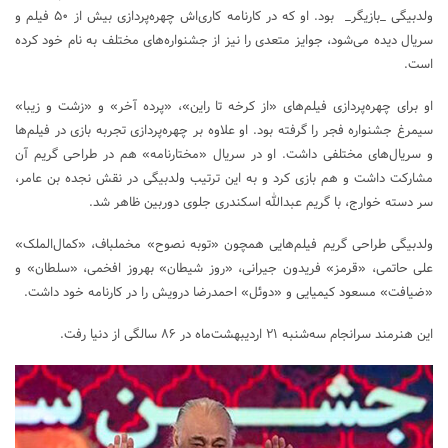
ولدبیگی _بازیگر_ بود. او که در کارنامه کاری‌اش چهره‌پردازی بیش از ۵۰ فیلم و
سریال دیده‌ می‌شود، جوایز متعدی را نیز از جشنواره‌های مختلف به نام خود کرده
است.
او برای چهره‌پردازی فیلم‌های «از کرخه تا راین»، «پرده آخر» و «زشت و زیبا»
سیمرغ جشنواره فجر را گرفته بود. او علاوه بر چهره‌پردازی تجربه بازی در فیلم‌ها
و سریال‌های مختلفی داشت. او در سریال «مختارنامه» هم در طراحی گریم آن
مشارکت داشت و هم بازی کرد و به این ترتیب ولدبیگی در نقش نجده بن عامر،
سر دسته خوارج، با گریم عبدالله اسکندری جلوی دوربین ظاهر شد.
ولدبیگی طراحی گریم فیلم‌هایی همچون «توبه نصوح» مخملباف، «کمال‌الملک»
علی حاتمی، «قرمز» فریدون جیرانی، «روز شیطان» بهروز افخمی، «سلطان» و
«ضیافت» مسعود کیمیایی و «دوئل» احمدرضا درویش را در کارنامه خود داشت.
این هنرمند سرانجام سه‌شنبه ۲۱ اردیبهشت‌ماه در ۸۶ سالگی از دنیا رفت.