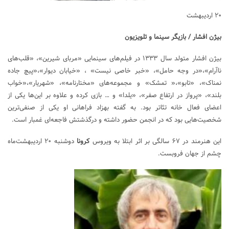
۲۰ اردیبهشت
بیژن افشار / بازیگر سینما و تلویزیون
بیژن افشار متولد سال ۱۳۳۳ در فیلم‌های سینمایی «مربای شیرین»، «قلب‌های
ناآرام»،«در وجه حامل»، «خبر خاصی نیست» ، «خیابان دیوار»،«پیچ جاده
نمناک»، «تابو»،« تمشک» و مجموعه‌های «مختارنامه»، «شهریار»،«خواب
بلند»، «پرواز در ارتفاع صفر»، «یلدا» و … بازی کرده و علاوه بر این‌ها یکی از
اعضای فعال خانه تئاتر بود. به گفته بهزاد فراهانی او یکی از صنفی‌ترین
شخصیت‌هایی بود که در انجمن حضور داشته و درگذشتش فاجعه‌ای غمبار است.
این هنرمند در ۶۷ سالگی بر اثر ابتلا به ویروس
کرونا
دوشنبه ۲۰ اردیبهشت‌ماه
چشم از جهان فروبست.