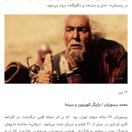
در زمستان»، «دل و دشنه» و «گلوگاه» دیده می‌شود.
۱۲ تیر
محمد برسوزیان / بازیگر تلویزیون و سینما
برسوزیان ۷۶ ساله متولد تهران بود که بر اثر جمله قلبی درگذشت. در کارنامه
کاری او بازی در بیش از ۳۰ فیلم و سریال دیده می‌شود. «روانی» ساخته داریوش
فرهنگ، «شب روباه» به کارگردانی همایون اسعدیان، «پنجه در خاک» از آثار ایرج