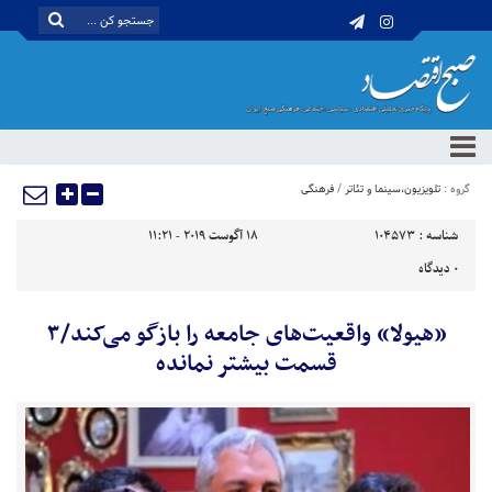
گروه :
تلویزیون،سینما و تئاتر
/
فرهنگی
شناسه :
104573
18 آگوست 2019 - 11:21
0
دیدگاه
«هیولا» واقعیت‌های جامعه را بازگو می‌کند/۳
قسمت بیشتر نمانده