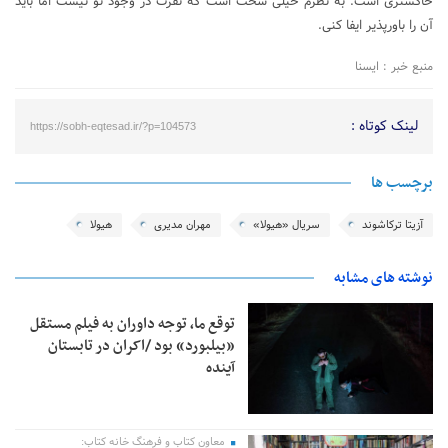
خاکستری است. به نظرم خیلی سخت است که نفرت در وجود تو نیست اما باید
آن را باورپذیر ایفا کنی.
منبع خبر : ایسنا
لینک کوتاه :
https://sobh-eqtesad.ir/?p=104573
برچسب ها
آزیتا ترکاشوند
سریال «هیولا»
مهران مدیری
هیولا
نوشته های مشابه
توقع ما، توجه داوران به فیلم مستقل
«بیلبورد» بود /اکران در تابستان
آینده
معاون کتاب و فرهنگ خانه کتاب: