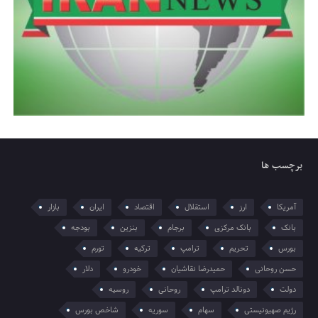
برچسب ها
آمریکا
ارز
استقلال
اقتصاد
ایران
بازار
بانک
بانک مرکزی
برجام
بنزین
بودجه
بورس
تحریم
ترامپ
ترکیه
تورم
حسن روحانی
حمیدرضا نقاشیان
خودرو
دلار
دولت
دونالد ترامپ
روحانی
روسیه
رژیم صهیونیستی
سهام
سوریه
شاخص بورس