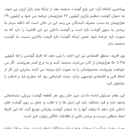
ورناصری اضافه کرد: این نوع گوشت منجمد بعد از اینکه وارد بازار ایران می شود،
به عنوان گوشت تنظیم بازاری کیلویی ۲۷ هزارتومان عرضه می شود و کیلویی ۲۹
هزارتومان به دست مصرف کنندگان می رسد این در حالی است که ذائقه مردم ما
بیشتر به سوی گوشت تازه است و گوشت داخلی نیز این قابلیت را دارد که به
صورت تازه عرضه شود ضمن اینکه گوشت تازه قیمت بالاتری نسبت به گوشت
منجمد دارد.
وی افزود: منطق اقتصادی نیز این اجازه را نمی دهد که افراد گوشتی را که کیلویی
۴۵ تا ۵۰ هزارتومان از آنان می‌خرند منجمد کنند و به نرخ کمتر بفروشند. اگر می
خواهند بفروشند محصولشان را به صورت تازه عرضه می کنند بنابراین این کار از
لحاظ فنی و اقتصادی توجیهی ندارد، بحث اشتباهی بود که مطرح شد و اذهان را
مشغول کرد.
این مقام مسئول ادامه داد:در عین حال روی هر قطعه گوشت برزیلی مشخصاتی
وجود دارد و فرد متخلف باید این لیبل ها را با تقلب و جعل بر روی گوشت های
داخلی قرار دهد تا بتواند آنها را به عنوان گوشت وارداتی توزیع کند، که این کارها
اصلا منطقی نیست و بیشتر ناشی از اطلاعات ناکافی راویان خبر است.
وی در بخش دیگری از سخنان خود درباره مشکلات ایجاد شده در حمل و نقل نهاده