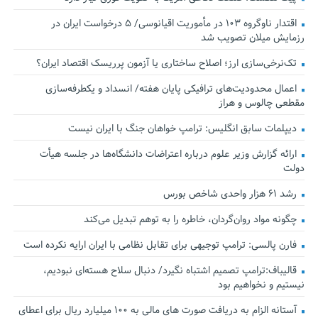
اقتدار ناوگروه ۱۰۳ در مأموریت‌ اقیانوسی/ ۵ درخواست ایران در
رزمایش میلان تصویب شد
تک‌نرخی‌سازی ارز؛ اصلاح ساختاری یا آزمون پرریسک اقتصاد ایران؟
اعمال محدودیت‌های ترافیکی پایان هفته/ انسداد و یکطرفه‌سازی
مقطعی چالوس و هراز
دیپلمات سابق انگلیس:‌ ترامپ خواهان جنگ با ایران نیست
ارائه گزارش وزیر علوم درباره اعتراضات دانشگاه‌ها در جلسه هیأت
دولت
رشد ۶۱ هزار واحدی شاخص بورس
چگونه مواد روان‌گردان، خاطره را به توهم تبدیل می‌کند
فارن پالسی: ترامپ توجیهی برای تقابل نظامی با ایران ارایه نکرده است
قالیباف:ترامپ تصمیم اشتباه نگیرد/ دنبال سلاح هسته‌ای نبودیم،
نیستیم و نخواهیم بود
آستانه الزام به دریافت صورت های مالی به ۱۰۰ میلیارد ریال برای اعطای