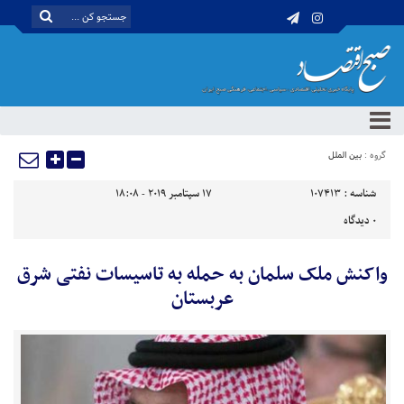
گروه :
بین الملل
شناسه :
107413
17 سپتامبر 2019 - 18:08
0
دیدگاه
واکنش ملک سلمان به حمله به تاسیسات نفتی شرق
عربستان