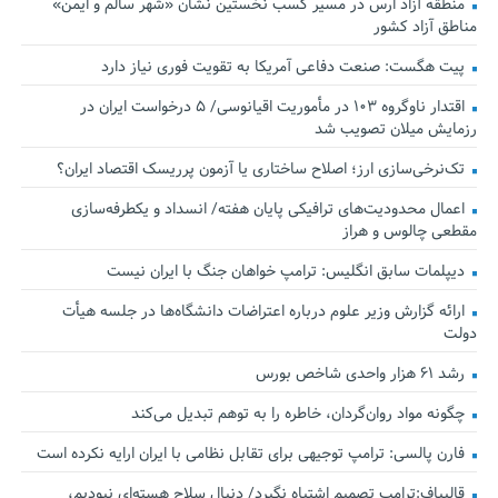
منطقه آزاد ارس در مسیر کسب نخستین نشان «شهر سالم و ایمن»
مناطق آزاد کشور
پیت هگست: صنعت دفاعی آمریکا به تقویت فوری نیاز دارد
اقتدار ناوگروه ۱۰۳ در مأموریت‌ اقیانوسی/ ۵ درخواست ایران در
رزمایش میلان تصویب شد
تک‌نرخی‌سازی ارز؛ اصلاح ساختاری یا آزمون پرریسک اقتصاد ایران؟
اعمال محدودیت‌های ترافیکی پایان هفته/ انسداد و یکطرفه‌سازی
مقطعی چالوس و هراز
دیپلمات سابق انگلیس:‌ ترامپ خواهان جنگ با ایران نیست
ارائه گزارش وزیر علوم درباره اعتراضات دانشگاه‌ها در جلسه هیأت
دولت
رشد ۶۱ هزار واحدی شاخص بورس
چگونه مواد روان‌گردان، خاطره را به توهم تبدیل می‌کند
فارن پالسی: ترامپ توجیهی برای تقابل نظامی با ایران ارایه نکرده است
قالیباف:ترامپ تصمیم اشتباه نگیرد/ دنبال سلاح هسته‌ای نبودیم،