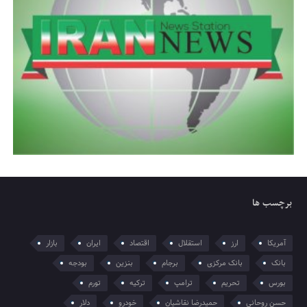
برچسب ها
آمریکا
ارز
استقلال
اقتصاد
ایران
بازار
بانک
بانک مرکزی
برجام
بنزین
بودجه
بورس
تحریم
ترامپ
ترکیه
تورم
حسن روحانی
حمیدرضا نقاشیان
خودرو
دلار