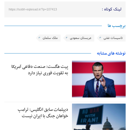
لینک کوتاه :
https://sobh-eqtesad.ir/?p=107413
برچسب ها
تاسیسات نفتی
عربستان سعودی
ملک سلمان
نوشته های مشابه
پیت هگست: صنعت دفاعی آمریکا
به تقویت فوری نیاز دارد
دیپلمات سابق انگلیس:‌ ترامپ
خواهان جنگ با ایران نیست