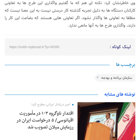
وی خاطرنشان کرد: نکته ای هم که ما گفتیم واگذاری این طرح ها به تعاونی
کارکنان دستگاه ها به دلیل تجربه گذشته کار درستی نیست به این معنا نیست که
مطلقا به تعاونی ها واگذار نشود، اگر تعاونی هایی هستند که بضاعت این کار را
دارند، واگذاری طرح ها به آنها مانعی ندارد.
لینک کوتاه :
https://sobh-eqtesad.ir/?p=34345
برچسب ها
سازمان برنامه و بودجه
نوشته های مشابه
امیر دریادار ایرانی مطرح کرد؛
اقتدار ناوگروه ۱۰۳ در مأموریت‌
اقیانوسی/ ۵ درخواست ایران در
رزمایش میلان تصویب شد