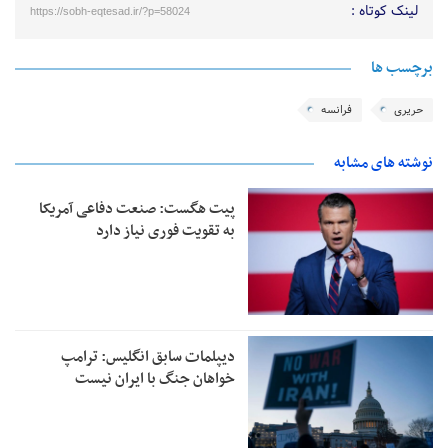
لینک کوتاه :
https://sobh-eqtesad.ir/?p=58024
برچسب ها
حریری
فرانسه
نوشته های مشابه
پیت هگست: صنعت دفاعی آمریکا
به تقویت فوری نیاز دارد
دیپلمات سابق انگلیس:‌ ترامپ
خواهان جنگ با ایران نیست