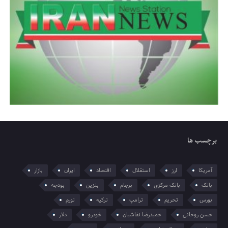
برچسب ها
آمریکا
ارز
استقلال
اقتصاد
ایران
بازار
بانک
بانک مرکزی
برجام
بنزین
بودجه
بورس
تحریم
ترامپ
ترکیه
تورم
حسن روحانی
حمیدرضا نقاشیان
خودرو
دلار