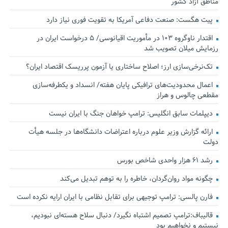
مناطق آزاد کشور
پیت هگست: صنعت دفاعی آمریکا به تقویت فوری نیاز دارد
اقتدار ناوگروه ۱۰۳ در مأموریت‌ اقیانوسی/ ۵ درخواست ایران در
رزمایش میلان تصویب شد
تک‌نرخی‌سازی ارز؛ اصلاح ساختاری یا آزمون پرریسک اقتصاد ایران؟
اعمال محدودیت‌های ترافیکی پایان هفته/ انسداد و یکطرفه‌سازی
مقطعی چالوس و هراز
دیپلمات سابق انگلیس:‌ ترامپ خواهان جنگ با ایران نیست
ارائه گزارش وزیر علوم درباره اعتراضات دانشگاه‌ها در جلسه هیأت
دولت
رشد ۶۱ هزار واحدی شاخص بورس
چگونه مواد روان‌گردان، خاطره را به توهم تبدیل می‌کند
فارن پالسی: ترامپ توجیهی برای تقابل نظامی با ایران ارایه نکرده است
قالیباف:ترامپ تصمیم اشتباه نگیرد/ دنبال سلاح هسته‌ای نبودیم،
نیستیم و نخواهیم بود