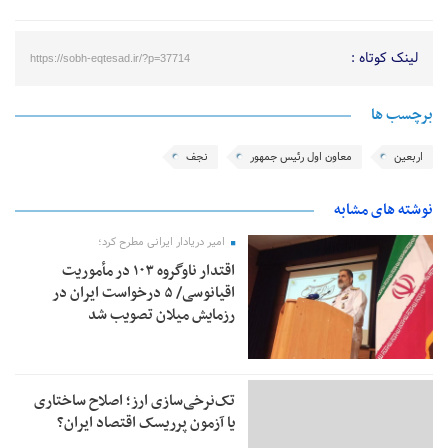
لینک کوتاه :
https://sobh-eqtesad.ir/?p=37714
برچسب ها
اربعین
معاون اول رئیس جمهور
نجف
نوشته های مشابه
امیر دریادار ایرانی مطرح کرد؛
اقتدار ناوگروه ۱۰۳ در مأموریت‌
اقیانوسی/ ۵ درخواست ایران در
رزمایش میلان تصویب شد
تک‌نرخی‌سازی ارز؛ اصلاح ساختاری
یا آزمون پرریسک اقتصاد ایران؟