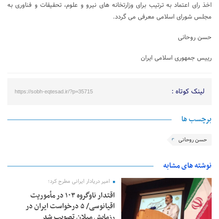
اخذ رای اعتماد به ترتیب برای وزارتخانه های نیرو و علوم، تحقیقات و فناوری به
مجلس شورای اسلامی معرفی می گردد.
حسن روحانی
رییس جمهوری اسلامی ایران
لینک کوتاه :
https://sobh-eqtesad.ir/?p=35715
برچسب ها
حسن روحانی
نوشته های مشابه
امیر دریادار ایرانی مطرح کرد؛
اقتدار ناوگروه ۱۰۳ در مأموریت‌
اقیانوسی/ ۵ درخواست ایران در
رزمایش میلان تصویب شد