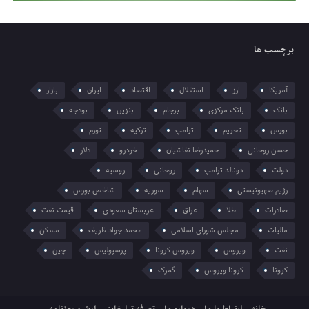
برچسب ها
آمریکا
ارز
استقلال
اقتصاد
ایران
بازار
بانک
بانک مرکزی
برجام
بنزین
بودجه
بورس
تحریم
ترامپ
ترکیه
تورم
حسن روحانی
حمیدرضا نقاشیان
خودرو
دلار
دولت
دونالد ترامپ
روحانی
روسیه
رژیم صهیونیستی
سهام
سوریه
شاخص بورس
صادرات
طلا
عراق
عربستان سعودی
قیمت نفت
مالیات
مجلس شورای اسلامی
محمد جواد ظریف
مسکن
نفت
ویروس
ویروس کرونا
پرسپولیس
چین
کرونا
کرونا ویروس
گمرک