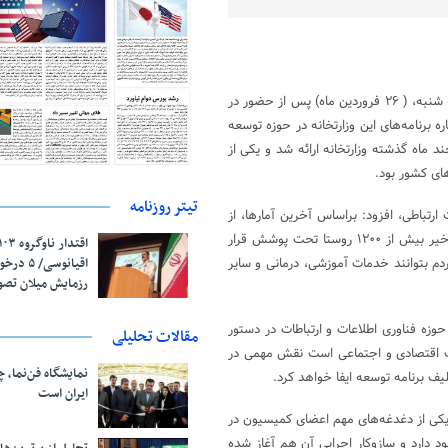
سید ستار هاشمی امروز سه شنبه، ( ۲۶ فروردین ماه) پس از حضور در
رنامه‌های این وزارتخانه در حوزه توسعه
 ماه گذشته وزارتخانه ارائه شد و یکی از
ای کشور بود.
تیتر روزنامه
 ارتباطی، افزود: براساس آخرین آمارها، از
میان حدود ۱۰ هزار روستای نیازمند پوشش اینترنتی با کیفیت، در چند ماه اخیر بیش از ۱۲۰۰ روستا تحت پوشش قرار
اقیانوسی/
ردم بتوانند خدمات آموزشی، درمانی و سایر
رزمایش میلان تص
 حوزه فناوری اطلاعات و ارتباطات در دستور
مقالات تحلیلی
ولات اقتصادی و اجتماعی است نقش مهمی در
نمایشگاه فن‌نما، 
ایران است
کی از دغدغه‌های مهم اعضای کمیسیون در
د دارد و سازوکار اجرایی آن هم آغاز شده