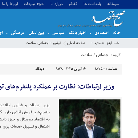
سرمقاله
یادداشت ها
گفتگو
درباره ما
تعرفه تبلیغات
ارتباط با ما
خانه
اقتصادی
اخبار بانک
سیاسی
بین الملل
فرهنگی
اج
شما اینجا هستید :
صفحه اصلی
آرشیو :
اجتماعی
,
سلامت
گروه :
اجتماعی
/
سلامت
شناسه :
187500
16 آوریل 2025 - 9:28
0
دیدگاه
وزیر ارتباطات: نظارت بر عملکرد پلتفرم‌های ت
وزیر ارتباطات و فناوری اطلاعا
پلتفرم‌های فروش آنلاین دارو، گ
به اقتصاد دیجیتال و حوزه دا
اشتغال و تسهیل خدمات برای م