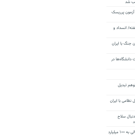
یب شد
 آزمون پرریسک
ته/ انسداد و
 جنگ با ایران
 دانشگاه‌ها در
توهم تبدیل
 نظامی با ایران
دنبال سلاح
د
آستانه الزام به دریافت صورت های مالی به ۱۰۰ میلیارد