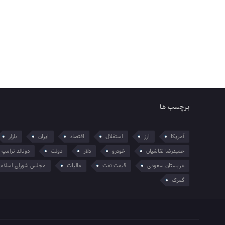
برچسب ها
آمریکا
ارز
استقلال
اقتصاد
ایران
بازار
حمیدرضا نقاشیان
خودرو
دلار
دولت
دونالد ترامپ
عربستان سعودی
قیمت نفت
مالیات
مجلس شورای اسلام
گمرک