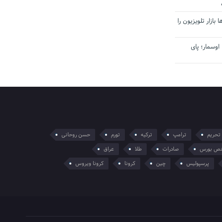
بازار تلویزیون را
اوسمار؛ پای
تحریم
ترامپ
ترکیه
تورم
حسن روحانی
ص بورس
صادرات
طلا
عراق
پرسپولیس
چین
کرونا
کرونا ویروس