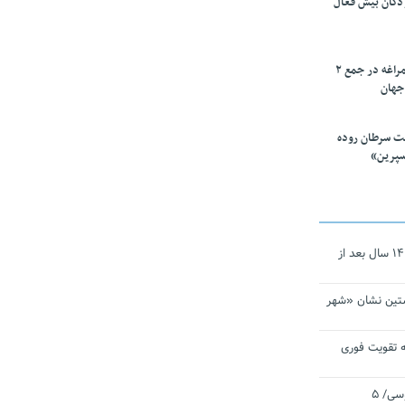
ودکان بیش فعال
۱۰ محقق دانشگاه مراغه در جمع ۲
جهان
ت سرطان روده
سپرین»
نجات‌دهنده‌ همچنان در آیینه است/ ۱۴ سال بعد از
تین نشان «شهر
 تقویت فوری
اقتدار ناوگروه ۱۰۳ در مأموریت‌ اقیانوسی/ ۵