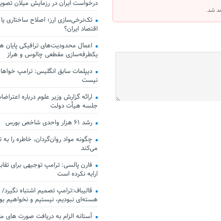
درخواست ایران در رزمایش میلان تصو
هد شد.
تک‌نرخی‌سازی ارز؛ اصلاح ساختاری یا
اقتصاد ایران؟
اعمال محدودیت‌های ترافیکی پایان هف
یکطرفه‌سازی مقطعی چالوس و هراز
دیپلمات سابق انگلیس:‌ ترامپ خواهان
نیست
ارائه گزارش وزیر علوم درباره اعتراضات
جلسه هیأت دولت
رشد ۶۱ هزار واحدی شاخص بورس
چگونه مواد روان‌گردان، خاطره را به 
می‌کند
فارن پالسی: ترامپ توجیهی برای تقابل
ارایه نکرده است
قالیباف:ترامپ تصمیم اشتباه نگیرد/ 
هسته‌ای نبودیم، نیستیم و نخواهیم بو