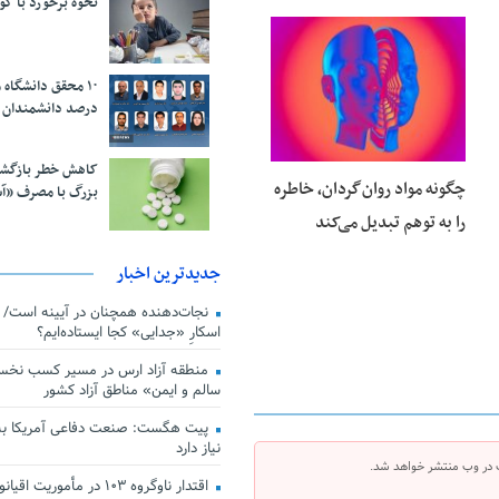
نحوه برخورد با ک
25 فوریه 2026
درصد دانشمندان 
کاهش خطر بازگش
چگونه مواد روان‌گردان، خاطره
بزرگ با مصرف «آ
را به توهم تبدیل می‌کند
جدیدترین اخبار
اسکارِ «جدایی» کجا ایستاده‌ایم؟
منطقه آزاد ارس در مسیر کسب نخس
سالم و ایمن» مناطق آزاد کشور
پیت هگست: صنعت دفاعی آمریکا به
نیاز دارد
 در وب منتشر خواهد شد.