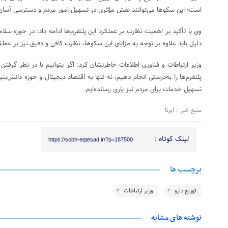
است؛ این سکوها می‌توانند نقش مؤثری در تسهیل امور مردم و دسترسی آسان‌تر، س
وی با تأکید بر اهمیت نظارت بر عملکرد این پلتفرم‌ها ادامه داد: در حوزه س
دلیل باید علاوه بر توجه به مزایای این سکوها، نظارت کافی و دقیق نیز بر عملک
وزیر ارتباطات و فناوری اطلاعات خاطرنشان کرد: اگر بتوانیم با در نظر گرفت
پلتفرم‌ها را به‌درستی انجام دهیم، نه تنها به اقتصاد دیجیتال و حوزه دانش‌بن
تسهیل خدمات برای مردم نیز یاری رسانده‌ایم.
منبع خبر : ایرنا
لینک کوتاه :
https://sobh-eqtesad.ir/?p=187500
برچسب ها
توزیع دارو
وزیر ارتباطات
نوشته های مشابه