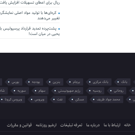
ریال برای اعطای تسهیلات افزایش یافت
کره‌ای‌ها با تولید مواد اصلی نمایشگرها 
تغییر می‌دهند
پشت‌پرده تمدید قرارداد پرسپولیس با 
یحیی در میان است!
بانک
بانک مرکزی
برجام
بنزین
بودجه
بورس
روحانی
روسیه
رژیم صهیونیستی
سهام
سوریه
شاخ
ی
محمد جواد ظریف
مسکن
نفت
ویروس
ویروس کرونا
خانه
ارتباط با ما
درباره ما
تعرفه تبلیغات
ارشیو روزنامه
قوانین و مقررات