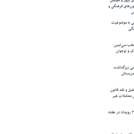
های چهل و سومین
ون‌های فرهنگی و
س
لمی با موضوعیت
نگی
تخب سی‌امین
ک و نوجوان
بی بزرگداشت
صربستان
یل و نقد قانون
ی معاملات غیر
برگزاری بیش از ۳۰۰ رویداد در هفته