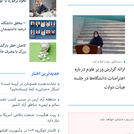
نحوه برخورد با ک
25 فوریه 2026
درصد دانشمندان 
کاهش خطر بازگش
بزرگ با مصرف «آ
سخنگوی دولت اعلام کرد؛
ارائه گزارش وزیر علوم درباره
جدیدترین اخبار
اعتراضات دانشگاه‌ها در جلسه
هیأت دولت
اسکارِ «جدایی» کجا ایستاده‌ایم؟
منطقه آزاد ارس در مسیر کسب نخس
سالم و ایمن» مناطق آزاد کشور
پیت هگست: صنعت دفاعی آمریکا به
 در وب منتشر خواهد شد.
نیاز دارد