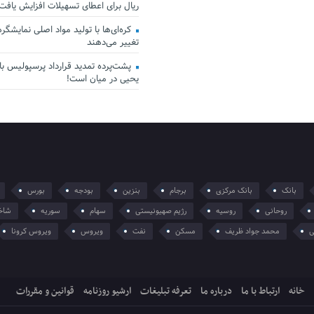
ریال برای اعطای تسهیلات افزایش یافت
کره‌ای‌ها با تولید مواد اصلی نمایشگرها 
تغییر می‌دهند
پشت‌پرده تمدید قرارداد پرسپولیس با 
یحیی در میان است!
بانک
بانک مرکزی
برجام
بنزین
بودجه
بورس
روحانی
روسیه
رژیم صهیونیستی
سهام
سوریه
شاخ
ی
محمد جواد ظریف
مسکن
نفت
ویروس
ویروس کرونا
خانه
ارتباط با ما
درباره ما
تعرفه تبلیغات
ارشیو روزنامه
قوانین و مقررات