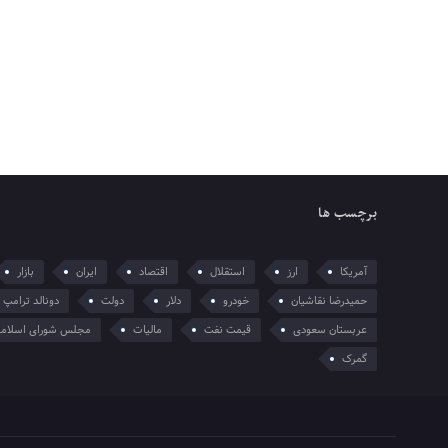
برچسب ها
آمریکا
ارز
استقلال
اقتصاد
ایران
بازار
حمیدرضا نقاشیان
خودرو
دلار
دولت
دونالد ترامپ
عربستان سعودی
قیمت نفت
مالیات
مجلس شورای اسلام
گمرک