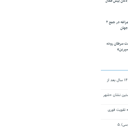
ودکان بیش فعال
۱۰ محقق دانشگاه مراغه در جمع ۲
جهان
ت سرطان روده
سپرین»
نجات‌دهنده‌ همچنان در آیینه است/ ۱۴ سال بعد از
تین نشان «شهر
 تقویت فوری
اقتدار ناوگروه ۱۰۳ در مأموریت‌ اقیانوسی/ ۵