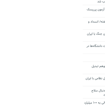
یب شد
 آزمون پرریسک
ته/ انسداد و
 جنگ با ایران
 دانشگاه‌ها در
توهم تبدیل
 نظامی با ایران
دنبال سلاح
د
آستانه الزام به دریافت صورت های مالی به ۱۰۰ میلیارد