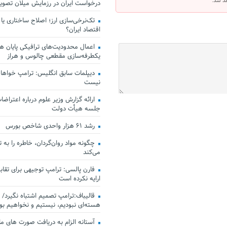
هد شد.
درخواست ایران در رزمایش میلان تصو
تک‌نرخی‌سازی ارز؛ اصلاح ساختاری یا
اقتصاد ایران؟
اعمال محدودیت‌های ترافیکی پایان هف
یکطرفه‌سازی مقطعی چالوس و هراز
دیپلمات سابق انگلیس:‌ ترامپ خواهان
نیست
ارائه گزارش وزیر علوم درباره اعتراضات
جلسه هیأت دولت
رشد ۶۱ هزار واحدی شاخص بورس
چگونه مواد روان‌گردان، خاطره را به 
می‌کند
فارن پالسی: ترامپ توجیهی برای تقابل
ارایه نکرده است
قالیباف:ترامپ تصمیم اشتباه نگیرد/ 
هسته‌ای نبودیم، نیستیم و نخواهیم بو