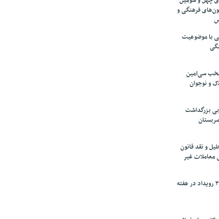
های چهل و سومین
ون‌های فرهنگی و
س
لمی با موضوعیت
نگی
تخب سی‌امین
ک و نوجوان
بی بزرگداشت
صربستان
یل و نقد قانون
ی معاملات غیر
برگزاری بیش از ۳۰۰ رویداد در هفته