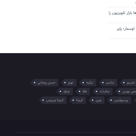
بازار تلویزیون را
اوسمار؛ پای
تحریم
ترامپ
ترکیه
تورم
حسن روحانی
ص بورس
صادرات
طلا
عراق
پرسپولیس
چین
کرونا
کرونا ویروس