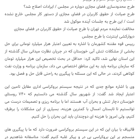
طرح محدودسازی فضای مجازی دوباره در مجلس / ایرادات اصلاح شد؟
طرح صیانت از حقوق کاربران در فضای مجازی از دستور کار مجلس خارج نشده
است / این طرح به جلسات آینده موکول شد
مخالفت نماینده مردم تهران با طرح صیانت از حقوق کاربران در فضای مجازی
دیوارکشی اینترنت با طرح مجلس
رییس قوه مقننه کشورمان با اشاره به تعیین اعتبار هزار میلیارد تومانی برای حل
بخشی از مشکلات تنش آبی خوزستان که در جریان نظارت میدانی سال گذشته از
این استان نهایی شد، تاکید کرد: حداقل در بحث تخصیص این هزار میلیارد تومان
که سازمان برنامه باید به این مناطق اختصاص می داد، سازمان برنامه و وزارت نفت
کوتاهی کردند، در حالی که این مسئله با پیگیری به راحتی قابل حل و فصل بود.
وی با اشاره موانع جدی که در نتیجه سیستم بروکراسی اداری مقابل تامین این
اعتبار ایجاد شد گفت: از شهریور سال گذشته می دانستیم که ۷۴۰ روستای
خوزستان دچار تنش و بحران آب هستند اما با برنامه ریزی و تصمیمات درست می
توانستیم تا تابستان امسال با کمترین هزینه، بسیاری از این مشکلات را برطرف
کنیم، ولی امروز با هزینه ای دوچندان باید این بحران را حل کنیم.
قالیباف با بیان این که در این سیستم بروکراسی ضرورت دارد که ما با پیگیری های
منسجم بر این بروکراسی بی در و پیکر غلبه کنیم گفت: متاسفانه شاهدیم در