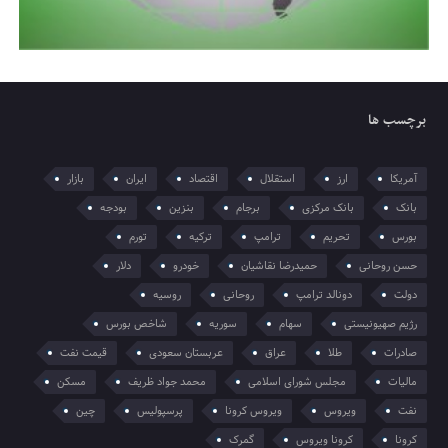
برچسب ها
آمریکا
ارز
استقلال
اقتصاد
ایران
بازار
بانک
بانک مرکزی
برجام
بنزین
بودجه
بورس
تحریم
ترامپ
ترکیه
تورم
حسن روحانی
حمیدرضا نقاشیان
خودرو
دلار
دولت
دونالد ترامپ
روحانی
روسیه
رژیم صهیونیستی
سهام
سوریه
شاخص بورس
صادرات
طلا
عراق
عربستان سعودی
قیمت نفت
مالیات
مجلس شورای اسلامی
محمد جواد ظریف
مسکن
نفت
ویروس
ویروس کرونا
پرسپولیس
چین
کرونا
کرونا ویروس
گمرک