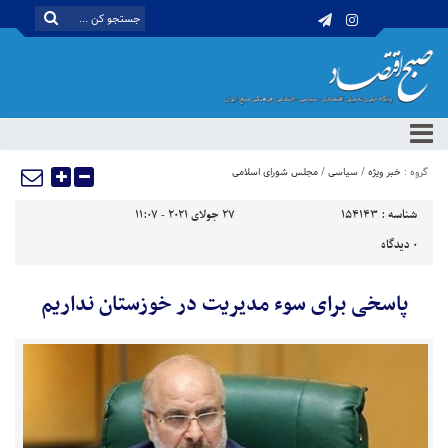
گروه :
خبر ویژه
/
سیاسی
/
مجلس شورای اسلامی
شناسه :
154143
27 جولای 2021 - 11:07
0
دیدگاه
پاسخی برای سوء مدیریت در خوزستان نداریم