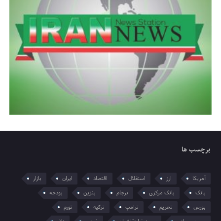
برچسب ها
آمریکا
ارز
استقلال
اقتصاد
ایران
بازار
بانک
بانک مرکزی
برجام
بنزین
بودجه
بورس
تحریم
ترامپ
ترکیه
تورم