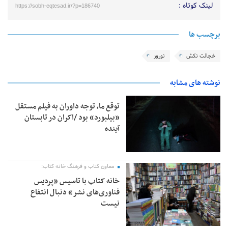
لینک کوتاه :
https://sobh-eqtesad.ir/?p=186740
برچسب ها
خجالت نکش
نوروز
نوشته های مشابه
توقع ما، توجه داوران به فیلم مستقل
«بیلبورد» بود /اکران در تابستان
آینده
معاون کتاب و فرهنگ خانه کتاب:
خانه کتاب با تاسیس «پردیس
فناوری‌های نشر» دنبال انتفاع
نیست