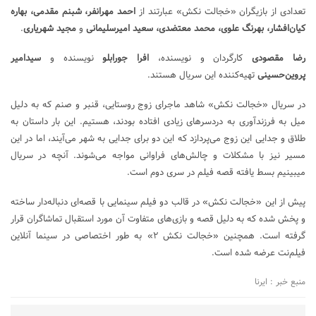
تعدادی از بازیگران «خجالت نکش» عبارتند از
احمد مهرانفر، شبنم مقدمی، بهاره
کیان‌افشار، بهرنگ علوی، محمد معتضدی، سعید امیرسلیمانی
و
مجید شهریاری
.
رضا مقصودی
کارگردان و نویسنده،
افرا جورابلو
نویسنده و
سیدامیر
پروین‌حسینی
تهیه‌کننده این سریال هستند.
در سریال «خجالت نکش» شاهد ماجرای زوج روستایی، قنبر و صنم که به دلیل
میل به فرزندآوری به دردسرهای زیادی افتاده بودند، هستیم. این بار داستان به
طلاق و جدایی این زوج می‌پردازد که این دو برای جدایی به شهر می‌آیند، اما در این
مسیر نیز با مشکلات و چالش‌های فراوانی مواجه می‌شوند. آنچه در سریال
می‎بینیم بسط یافته قصه فیلم در سری دوم است.
پیش از این «خجالت نکش» در قالب دو فیلم سینمایی با قصه‌ای دنباله‌دار ساخته
و پخش شده که به دلیل قصه و بازی‌های متفاوت آن مورد استقبال تماشاگران قرار
گرفته است. همچنین «خجالت نکش ۲» به طور اختصاصی در سینما آنلاین
فیلم‌نت عرضه شده است.
منبع خبر : ایرنا