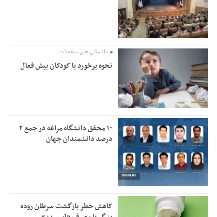
دانستنی های سلامت؛
نحوه برخورد با کودکان بیش فعال
۱۰ محقق دانشگاه مراغه در جمع ۲
درصد دانشمندان جهان
کاهش خطر بازگشت سرطان روده
بزرگ با مصرف «آسپرین»