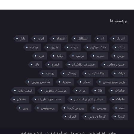
برچسب ها
آمریکا
ارز
استقلال
اقتصاد
ایران
بازار
بانک
بانک مرکزی
برجام
بنزین
بودجه
بورس
تحریم
ترامپ
ترکیه
تورم
حسن روحانی
حمیدرضا نقاشیان
خودرو
دلار
دولت
دونالد ترامپ
روحانی
روسیه
رژیم صهیونیستی
سهام
سوریه
شاخص بورس
صادرات
طلا
عراق
عربستان سعودی
قیمت نفت
مالیات
مجلس شورای اسلامی
محمد جواد ظریف
مسکن
نفت
ویروس
ویروس کرونا
پرسپولیس
چین
کرونا
کرونا ویروس
گمرک
خانه
ارتباط با ما
درباره ما
تعرفه تبلیغات
ارشیو روزنامه