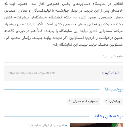
انقلاب در نمایشگاه دستاوردهای بخش خصوصی آغاز شد. حضرت آیت‌الله
خامنه‌ای پس از این بازدید، در دیدار چهارشنبه با تولیدکنندگان و فعالان اقتصادی
بخش خصوصی، ضمن اشاره به اینکه نمایشگاه «پیشگامان پیشرفت» نشان
دهنده حرکت روبه‌جلوی بخش خصوصی کشور است، تأکید کردند: «من پیشنهاد
میکنم مسئولین کشور بیایند این نمایشگاه را ببینند؛ قبلاً هم در دوره‌ی گذشته
همین درخواست را کردیم؛ [مسئولین] اگر ندیدند بیایند ببینند. رؤسای محترم قوا،
مسئولین مختلف بیایند ببینند این نمایشگاه را.»
منبع خبر : ایرنا
لینک کوتاه :
https://sobh-eqtesad.ir/?p=183891
برچسب ها
پزشکیان
حسینیه امام خمینی
نوشته های مشابه
امیر دریادار ایرانی مطرح کرد؛