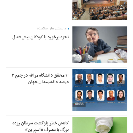
دانستنی های سلامت؛
نحوه برخورد با کودکان بیش فعال
۱۰ محقق دانشگاه مراغه در جمع ۲
درصد دانشمندان جهان
کاهش خطر بازگشت سرطان روده
بزرگ با مصرف «آسپرین»