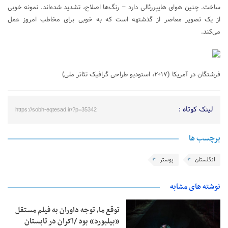
ساخت. چنین هوای هایپررئالی دارد – رنگ‌ها اصلاح، تشدید شده‌اند. نمونه خوبی
از یک تصویر معاصر از گذشتهه است که به خوبی برای مخاطب امروز عمل
می‌کند.
فرشتگان در آمریکا (۲۰۱۷، استودیو طراحی گرافیک تئاتر ملی)
لینک کوتاه :
https://sobh-eqtesad.ir/?p=35342
برچسب ها
انگلستان
پوستر
نوشته های مشابه
توقع ما، توجه داوران به فیلم مستقل
«بیلبورد» بود /اکران در تابستان