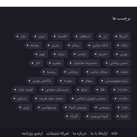
برچسب ها
آمریکا
ارز
استقلال
اقتصاد
ایران
بازار
بانک
بانک مرکزی
برجام
بنزین
بودجه
بورس
تحریم
ترامپ
ترکیه
تورم
حسن روحانی
حمیدرضا نقاشیان
خودرو
دلار
دولت
دونالد ترامپ
روحانی
روسیه
رژیم صهیونیستی
سهام
سوریه
شاخص بورس
صادرات
طلا
عراق
عربستان سعودی
قیمت نفت
مالیات
مجلس شورای اسلامی
محمد جواد ظریف
مسکن
نفت
ویروس
ویروس کرونا
پرسپولیس
چین
کرونا
کرونا ویروس
گمرک
خانه
ارتباط با ما
درباره ما
تعرفه تبلیغات
ارشیو روزنامه