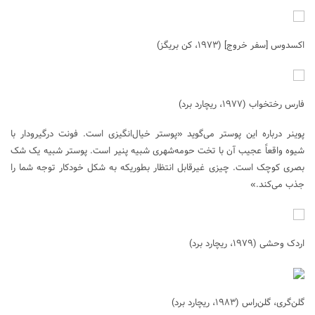
اکسدوس [سفر خروج] (۱۹۷۳، کن بریگز)
فارس رختخواب (۱۹۷۷، ریچارد برد)
پوینر درباره این پوستر می‌گوید «پوستر خیال‌انگیزی است. فونت درگیرودار با
شیوه واقعاً عجیب آن با تخت حومه‌شهری شبیه پنیر است. پوستر شبیه یک شک
بصری کوچک است. چیزی غیرقابل انتظار بطوریکه به شکل خودکار توجه شما را
جذب می‌کند.»
اردک وحشی (۱۹۷۹، ریچارد برد)
گلن‌گری، گلن‌راس (۱۹۸۳، ریچارد برد)