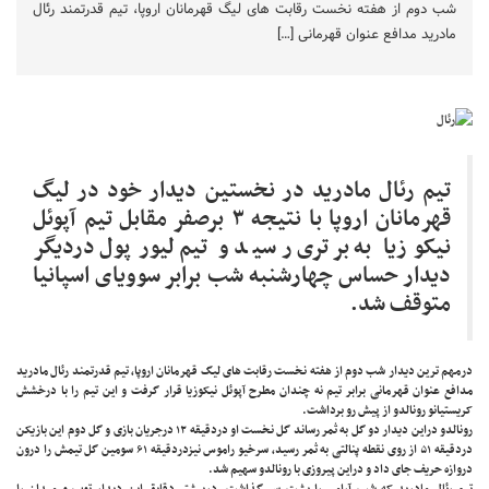
شب دوم از هفته نخست رقابت های لیگ قهرمانان اروپا، تیم قدرتمند رئال
مادرید مدافع عنوان قهرمانی […]
تیم رئال مادرید در نخستین دیدار خود در لیگ
قهرمانان اروپا با نتیجه ۳ برصفر مقابل تیم آپوئل
نیکوزیا به برتری رسید و تیم لیورپول دردیگر
دیدار حساس چهارشنبه شب برابر سوویای اسپانیا
متوقف شد.
درمهم ترین دیدار شب دوم از هفته نخست رقابت های لیگ قهرمانان اروپا، تیم قدرتمند رئال مادرید
مدافع عنوان قهرمانی برابر تیم نه چندان مطرح آپوئل نیکوزیا قرار گرفت و این تیم را با درخشش
کریستیانو رونالدو از پیش رو برداشت.
رونالدو دراین دیدار دو گل به ثمر رساند گل نخست او دردقیقه ۱۲ درجریان بازی و گل دوم این بازیکن
دردقیقه ۵۱ از روی نقطه پنالتی به ثمر رسید، سرخیو راموس نیزدردقیقه ۶۱ سومین گل تیمش را درون
دروازه حریف جای داد و دراین پیروزی با رونالدو سهیم شد.