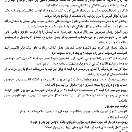
تیم رئال مادرید که شب آرامی را پشت سر گذاشت، دربیشتر دقایق این دیدار توپ و میدان را
دراختیارداشته و برتری تکنیکی و تاکتیکی خود را برحریف دیکته کرد.
شاگردان زین الدین زیدان دراین دیدار خیلی زود به گل رسیده و درادامه نیز توانستند دو مرتبه دیگر
دروازه آپوئل قبرس را باز و این تیم را با شکست از برنابئو بدرقه کردند.
رونالدو که به دلیل محرومیت ۵ جلسه ای هنوز دررقابت های لالیگای اسپانیا برای تیمش به میدان نرفته
است امشب با به ثمر رساندن دو گل آمادگی خود را یک بار دیگر به رخ حریفان کشید.
زین الدین زیدان سرمربی تیم رئال مادرید چهارشنبه شب تیمش را با ترکیب کلودیو ناواس، دنی
کارواخال، ناچو،سرخیو راموس، مارسلو، کاسمیرو، کواچیچ، مودریچ، ایسکو، گرت بیل و کریستیانو
رونالدو به میدان فرستاد.
دردیگر دیدار این گروه تیم تاتنهام نایب قهرمان فصل گذشته رقابت های لیگ برتر انگلیس تیم
قدرتمند دورتموند آلمان را با نتیجه ۳ بر یک درخانه مغلوب کرد.
دراین دیدار که در ورزشگاه ویمبلی لندن برگزار شد،سون هیونگ مین دردقیقه ۴ و هری کین دردقایق
۱۵ و ۶۰ برای تیم تاتنهام گلزنی کرده و برتری تیمشان دراین دیدار را رقم زدند.
تنها گل تیم دورتموند را آندری یارمولنکو دردقیقه ۱۱ برای این تیم به ثمررساند اما او با این گل مانع از
شکست تیمش در این دیدار نشد.
همچنین دردیگر دیدار مهم چهارشنبه شب تیم لیورپول انگلیس در ورزشگاه آنفیلد میزبان سوویای
اسپانیا بود و درپایان با نتیجه تساوی ۲ بر ۲ مقابل این تیم متوقف شد.
روبرتو فیرمینو دردقیقه ۲۱ و محمدصلاح دردقیقه ۳۷ برای قرمزهای شهر بندری لیورپول گلزنی کردند
و وسام بن پدر در دقیقه ۵ و خواکین کورنا دردقیقه ۷۲ گل های سوویا را درون دروازه کاریوس جای
دادند.
ترکیب تیم لیورپول:
کاریوس، گومز، لوورن، ماتیپ، مورنو، واینالدوم، امره جان، هندرسون، صلاح، مانه و فیرمینو
ترکیب تیم سوویا:
ریکو، مرکادو، پارخا، کایر، اسکودرو، پیزارو، انزونزی، بانگا، ناواس، بن یدر و کوره ا.
نتایج کامل رقابت های شب دوم لیگ قهرمانان اروپا از این قرار است: