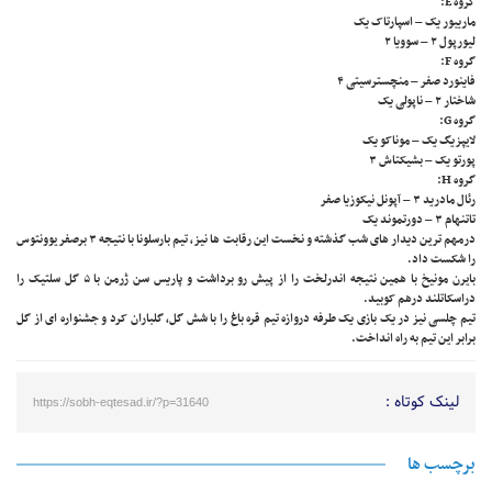
گروه E:
ماریبور یک – اسپارتاک یک
لیورپول ۲ – سوویا ۲
گروه F:
فاینورد صفر – منچسترسیتی ۴
شاختار ۲ – ناپولی یک
گروه G:
لایپزیگ یک – موناکو یک
پورتو یک – بشیکتاش ۳
گروه H:
رئال مادرید ۳ – آپونل نیکوزیا صفر
تاتنهام ۳ – دورتموند یک
درمهم ترین دیدار های شب گذشته و نخست این رقابت ها نیز، تیم بارسلونا با نتیجه ۳ برصفر یوونتوس
را شکست داد.
بایرن مونیخ با همین نتیجه اندرلخت را از پیش رو برداشت و پاریس سن ژرمن با ۵ گل سلتیک را
دراسکاتلند درهم کوبید.
تیم چلسی نیز در یک بازی یک طرفه دروازه تیم قره باغ را با شش گل، گلباران کرد و جشنواره ای از گل
برابر این تیم به راه انداخت.
لینک کوتاه :
https://sobh-eqtesad.ir/?p=31640
برچسب ها