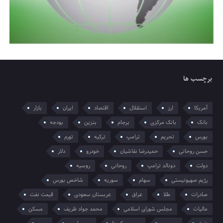
برچسب ها
آمریکا
ارز
استقلال
اقتصاد
ایران
بازار
بانک
بانک مرکزی
برجام
بنزین
بودجه
بورس
تحریم
ترامپ
ترکیه
تورم
حسن روحانی
حمیدرضا نقاشیان
خودرو
دلار
دولت
دونالد ترامپ
روحانی
روسیه
رژیم صهیونیستی
سهام
سوریه
شاخص بورس
صادرات
طلا
عراق
عربستان سعودی
قیمت نفت
مالیات
مجلس شورای اسلامی
محمد جواد ظریف
مسکن