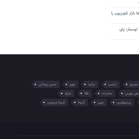
بازار تلویزیون را
اوسمار؛ پای
تحریم
ترامپ
ترکیه
تورم
حسن روحانی
ص بورس
صادرات
طلا
عراق
پرسپولیس
چین
کرونا
کرونا ویروس