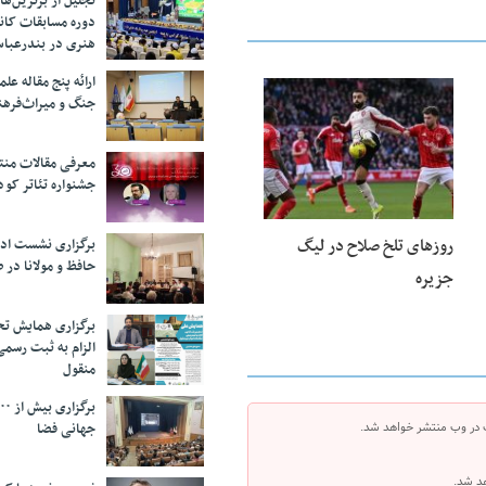
تجلیل از بر‌ترین‌
دوره مسابقات کان
هنری در بندرعبا
ارائه پنج مقاله ع
جنگ و میراث‌فره
23 فوریه 2026
معرفی مقالات من
جشنواره تئاتر کود
روزهای تلخ صلاح در لیگ
برگزاری نشست اد
حافظ و مولانا در 
جزیره
برگزاری همایش تحل
الزام به ثبت رسم
منقول
جهانی فضا
 در وب منتشر خواهد شد.
هد شد.