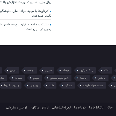
ریال برای اعطای تسهیلات افزایش یافت
کره‌ای‌ها با تولید مواد اصلی نمایشگرها 
تغییر می‌دهند
پشت‌پرده تمدید قرارداد پرسپولیس با 
یحیی در میان است!
بانک
بانک مرکزی
برجام
بنزین
بودجه
بورس
روحانی
روسیه
رژیم صهیونیستی
سهام
سوریه
شاخ
ی
محمد جواد ظریف
مسکن
نفت
ویروس
ویروس کرونا
خانه
ارتباط با ما
درباره ما
تعرفه تبلیغات
ارشیو روزنامه
قوانین و مقررات