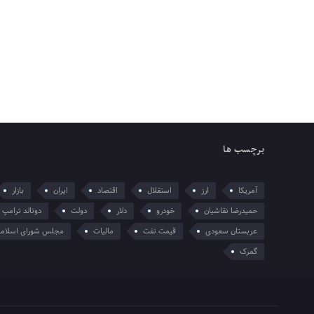
برچسب ها
آمریکا
ارز
استقلال
اقتصاد
ایران
بازار
حمیدرضا نقاشیان
خودرو
دلار
دولت
دونالد ترامپ
عربستان سعودی
قیمت نفت
مالیات
مجلس شورای اسلام
گمرک