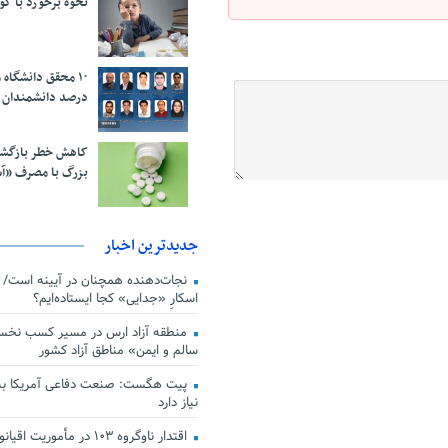
نحوه برخورد با ک
درصد دانشمندان 
کاهش خطر بازگش
بزرگ با مصرف «آ
جدیدترین اخبار
اسکارِ «جدایی» کجا ایستاده‌ایم؟
منطقه آزاد ارس در مسیر کسب نخس
سالم و ایمن» مناطق آزاد کشور
پیت هگست: صنعت دفاعی آمریکا به
نیاز دارد