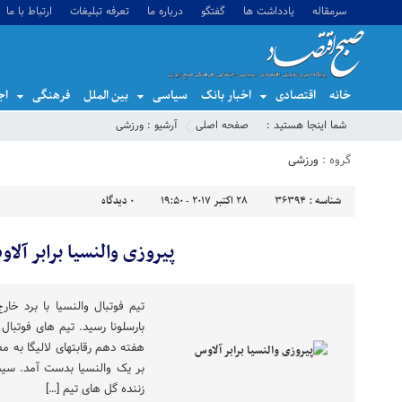
سرمقاله
یادداشت ها
گفتگو
درباره ما
تعرفه تبلیغات
ارتباط با ما
خانه
اقتصادی
اخبار بانک
سیاسی
بین الملل
فرهنگی
اج
شما اینجا هستید :
صفحه اصلی
آرشیو :
ورزشی
گروه :
ورزشی
شناسه :
36394
28 اکتبر 2017 - 19:50
0
دیدگاه
پیروزی والنسیا برابر آلا
تیم فوتبال والنسیا با برد خار
بارسلونا رسید. تیم های فوتبال
زننده گل های تیم […]