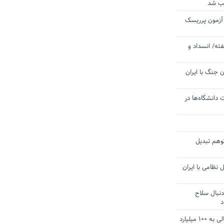
یب شد
 آزمون پرریسک
ته/ انسداد و
 جنگ با ایران
 دانشگاه‌ها در
توهم تبدیل
 نظامی با ایران
دنبال سلاح
د
آستانه الزام به دریافت صورت های مالی به ۱۰۰ میلیارد