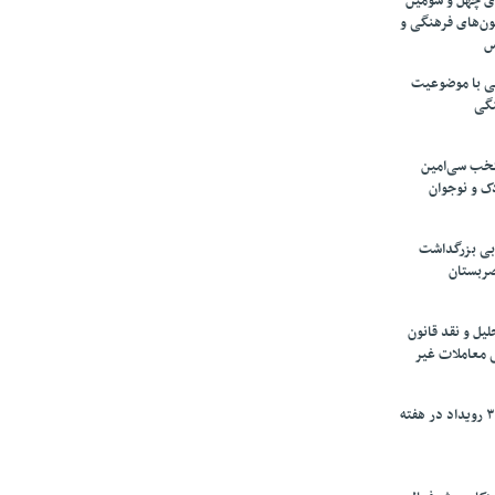
های چهل و سومین
ون‌های فرهنگی و
س
لمی با موضوعیت
نگی
تخب سی‌امین
ک و نوجوان
بی بزرگداشت
صربستان
یل و نقد قانون
ی معاملات غیر
برگزاری بیش از ۳۰۰ رویداد در هفته