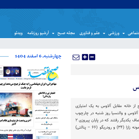
تماعی
ورزشی
علم و فناوری
مجله صبح
آرشیو روزنامه
ویدئو
چهارشنبه، 6 اسفند 1404
وس
ج از خانه مقابل آلاوس به یک امتیازی
 آلاوس و والنسیا روز شنبه در چارچوب
هفته دهم رقابتهای لالیگا به مصاف یکدیگر رفتند که در پایان پیروزی ۲
بر یک والنسیا بدست آمد. سیمونه زازا (۳۴) و رودریگو (۶۶ – پنالتی)