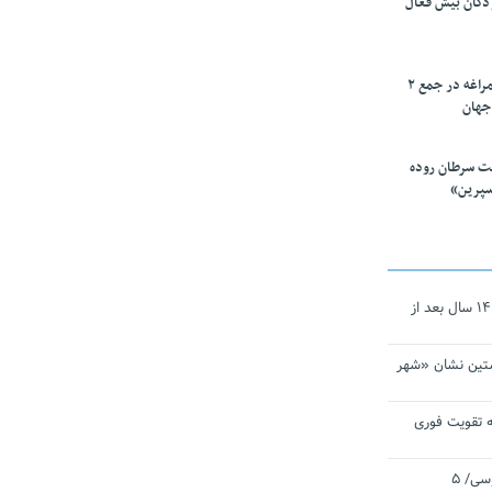
ودکان بیش فعال
۱۰ محقق دانشگاه مراغه در جمع ۲
جهان
ت سرطان روده
سپرین»
نجات‌دهنده‌ همچنان در آیینه است/ ۱۴ سال بعد از
تین نشان «شهر
 تقویت فوری
اقتدار ناوگروه ۱۰۳ در مأموریت‌ اقیانوسی/ ۵