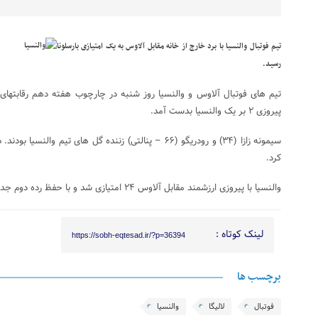
تیم فوتبال والنسیا با برد خارج از خانه مقابل آلاوس به یک امتیازی بارسلونا
رسید.
تیم های فوتبال آلاوس و والنسیا روز شنبه در چارچوب هفته دهم رقابتهای ل
پیروزی ۲ بر یک والنسیا بدست آمد.
کرد.
والنسیا با پیروزی ارزشمند مقابل آلاوس ۲۴ امتیازی شد و با حفظ رده دوم جدول به یک امتیازی بارسلونا رسید.
لینک کوتاه :
https://sobh-eqtesad.ir/?p=36394
برچسب ها
فوتبال
لالیگا
والنسیا