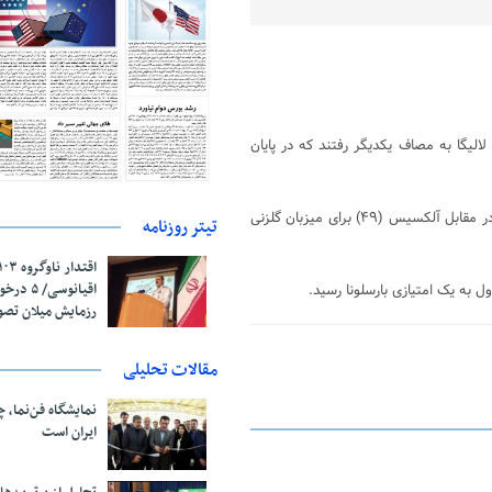
الیگا به مصاف یکدیگر رفتند که در پایان
سیمونه زازا (۳۴) و رودریگو (۶۶ – پنالتی) زننده گل های تیم والنسیا بودند. در مقابل آلکسیس (۴۹) برای میزبان گلزنی
تیتر روزنامه
اقیانوسی/
رزمایش میلان تص
مقالات تحلیلی
نمایشگاه فن‌نما، 
ایران است