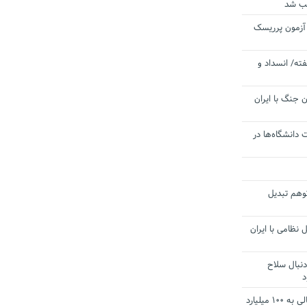
یب شد
 آزمون پرریسک
ته/ انسداد و
 جنگ با ایران
 دانشگاه‌ها در
توهم تبدیل
 نظامی با ایران
دنبال سلاح
د
آستانه الزام به دریافت صورت های مالی به ۱۰۰ میلیارد