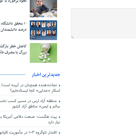
نحوه برخورد با ک
درصد دانشمندان 
کاهش خطر بازگش
بزرگ با مصرف «آ
جدیدترین اخبار
اسکارِ «جدایی» کجا ایستاده‌ایم؟
منطقه آزاد ارس در مسیر کسب نخس
سالم و ایمن» مناطق آزاد کشور
پیت هگست: صنعت دفاعی آمریکا به
نیاز دارد