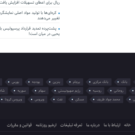
ریال برای اعطای تسهیلات افزایش یافت
کره‌ای‌ها با تولید مواد اصلی نمایشگرها 
تغییر می‌دهند
پشت‌پرده تمدید قرارداد پرسپولیس با 
یحیی در میان است!
بانک
بانک مرکزی
برجام
بنزین
بودجه
بورس
روحانی
روسیه
رژیم صهیونیستی
سهام
سوریه
شاخ
ی
محمد جواد ظریف
مسکن
نفت
ویروس
ویروس کرونا
خانه
ارتباط با ما
درباره ما
تعرفه تبلیغات
ارشیو روزنامه
قوانین و مقررات