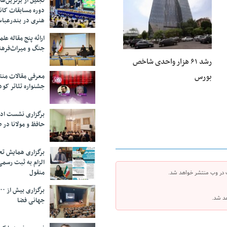
تجلیل از بر‌ترین‌
دوره مسابقات کان
هنری در بندرعبا
ارائه پنج مقاله ع
جنگ و میراث‌فره
رشد ۶۱ هزار واحدی شاخص
بورس
معرفی مقالات من
جشنواره تئاتر کود
برگزاری نشست اد
حافظ و مولانا در 
برگزاری همایش تحل
الزام به ثبت رسم
منقول
 در وب منتشر خواهد شد.
هد شد.
جهانی فضا