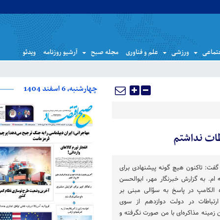
تماعی
ورزشی
علم و فناوری
مجله صبح
آرشیو روزنامه
ویدئو
چهارشنبه، 6 اسفند 1404
طات نداشتم
گفت: تاکنون هیچ گونه پیشنهادی برای
 ام. به گزارش خبرنگار مهر، ابوالحسن
ه الکامپ در پاسخ به سؤالی مبنی بر
رتباطات در دولت دوازدهم از سوی
 زمینه مذاکره‌ای با من صورت نگرفته و