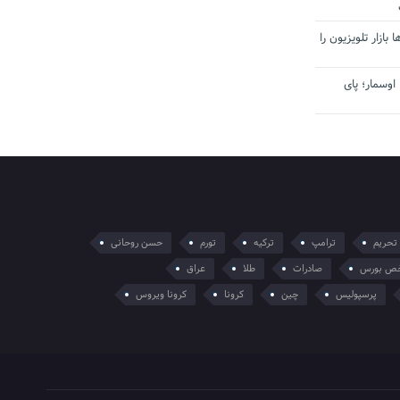
بازار تلویزیون را
اوسمار؛ پای
تحریم
ترامپ
ترکیه
تورم
حسن روحانی
ص بورس
صادرات
طلا
عراق
پرسپولیس
چین
کرونا
کرونا ویروس