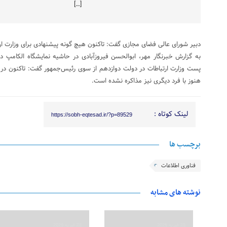
[…]
دبیر شورای عالی فضای مجازی گفت: تاکنون هیچ گونه پیشنهادی برای وزارت ارت
به گزارش خبرنگار مهر، ابوالحسن فیروزآبادی در حاشیه نمایشگاه الکامپ 
پست وزارت ارتباطات در دولت دوازدهم از سوی رئیس‌جمهور گفت: تاکنون در ا
هنوز با فرد دیگری نیز مذاکره نشده است.
لینک کوتاه :
https://sobh-eqtesad.ir/?p=89529
برچسب ها
فناوری اطلاعات
نوشته های مشابه
28 فوریه 2026
28 فوریه 2026