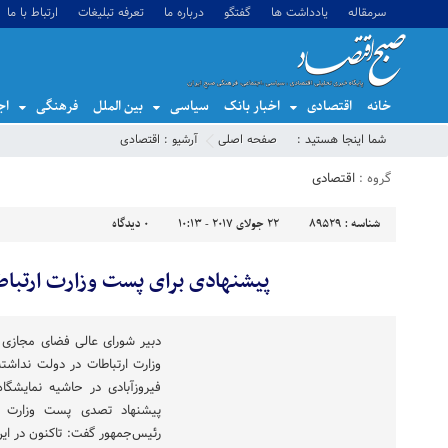
سرمقاله
یادداشت ها
گفتگو
درباره ما
تعرفه تبلیغات
ارتباط با ما
خانه
اقتصادی
اخبار بانک
سیاسی
بین الملل
فرهنگی
اج
شما اینجا هستید :
صفحه اصلی
آرشیو :
اقتصادی
گروه :
اقتصادی
شناسه :
89529
22 جولای 2017 - 10:13
0
دیدگاه
پیشنهادی برای پست وزارت ارتبا
دبیر شورای عالی فضای مجازی 
وزارت ارتباطات در دولت نداشته
فیروزآبادی در حاشیه نمایشگا
پیشنهاد تصدی پست وزارت ا
رئیس‌جمهور گفت: تاکنون در این