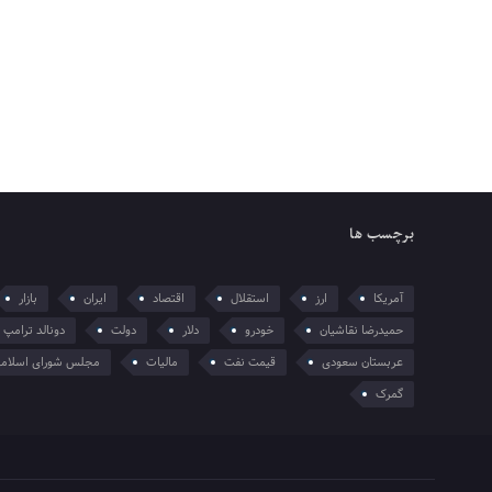
برچسب ها
آمریکا
ارز
استقلال
اقتصاد
ایران
بازار
حمیدرضا نقاشیان
خودرو
دلار
دولت
دونالد ترامپ
عربستان سعودی
قیمت نفت
مالیات
مجلس شورای اسلام
گمرک