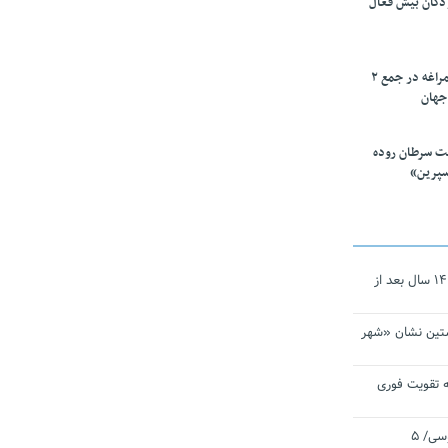
ودکان بیش فعال
۱۰ محقق دانشگاه مراغه در جمع ۲
جهان
ت سرطان روده
سپرین»
نجات‌دهنده‌ همچنان در آیینه است/ ۱۴ سال بعد از
تین نشان «شهر
 تقویت فوری
اقتدار ناوگروه ۱۰۳ در مأموریت‌ اقیانوسی/ ۵