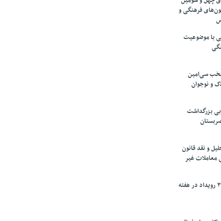
های چهل و سومین
ون‌های فرهنگی و
س
لمی با موضوعیت
نگی
تخب سی‌امین
ک و نوجوان
بی بزرگداشت
صربستان
یل و نقد قانون
ی معاملات غیر
برگزاری بیش از ۳۰۰ رویداد در هفته